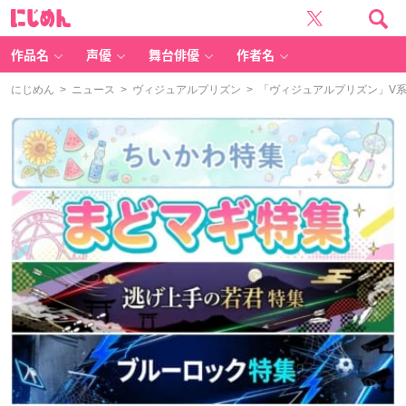
に
じ
め
ん
作品名
声優
舞台俳優
作者名
にじめん
>
ニュース
>
ヴィジュアルプリズン
> 「ヴィジュアルプリズン」V