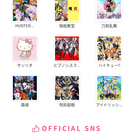
結希アンジュ：
千葉翔也
ギルティア・ブリオン：
古川慎
イヴ・ルイーズ：
七海ひろき
ロビン・ラフィット：
堀江瞬
HUNTER...
暗殺教室
刀剣乱舞
サガ・ラトゥール：江口拓也
ミスト・フレーヴ：島﨑信長
ヴーヴ・エリザベス：永塚拓馬
ジャック・ムートン：矢野奨吾
ディミトリ・ロマネ：増田俊樹
サンリオ
ヒプノシスマ...
ハイキュー!!
ハイド・ジャイエ：蒼井翔太
※敬称略
銀魂
呪術廻戦
アイドリッシ...
OFFICIAL SNS