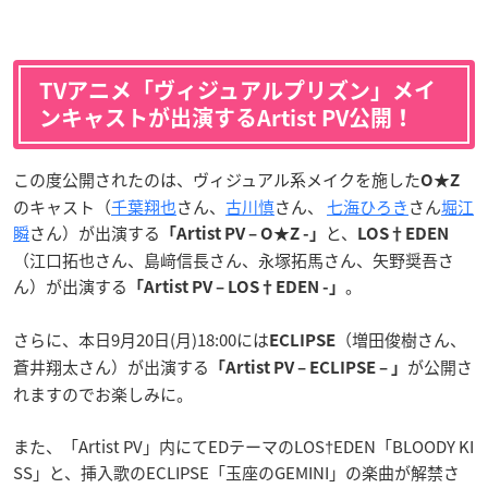
TVアニメ「ヴィジュアルプリズン」メイ
ンキャストが出演するArtist PV公開！
この度公開されたのは、ヴィジュアル系メイクを施した
O★Z
のキャスト（
千葉翔也
さん、
古川慎
さん、
七海ひろき
さん
堀江
瞬
さん）が出演する
と、
「Artist PV – O★Z -」
LOS†EDEN
（江口拓也さん、島﨑信長さん、永塚拓馬さん、矢野奨吾さ
ん）が出演する
。
「Artist PV – LOS†EDEN -」
さらに、本日9月20日(月)18:00には
（増田俊樹さん、
ECLIPSE
蒼井翔太さん）が出演する
が公開さ
「Artist PV – ECLIPSE – 」
れますのでお楽しみに。
また、「Artist PV」内にてEDテーマのLOS†EDEN「BLOODY KI
SS」と、挿入歌のECLIPSE「玉座のGEMINI」の楽曲が解禁さ