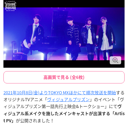
高画質で見る (全6枚)
2021年10月8日(金)よりTOKYO MXほかにて順次放送を開始
する
オリジナルTVアニメ「
ヴィジュアルプリズン
」のイベント「ヴ
ィジュアルプリズン第一話先行上映会&トークショー」にて
ヴ
ィジュアル系メイクを施したメインキャストが出演する「Artis
が公開されました！
t PV」