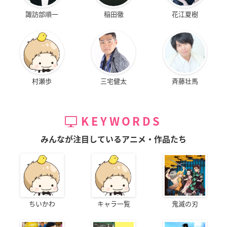
シリーズ構成：菅原雪絵
キャラクター原案：片桐いくみ
諏訪部順一
稲田徹
花江夏樹
キャラクターデザイン：芝 美奈子
サブキャラクターデザイン：山口仁七、矢向宏志、横山穂乃花
総作画監督：矢向宏志、山口仁七、川﨑玲奈
プロップデザイン：木藤貴之
美術監修：加藤 浩
村瀬歩
三宅健太
斉藤壮馬
美術監督：坂上裕文
美術設定：加藤 浩、前田みつき
色彩設計：ホカリカナコ、森田真由
KEYWORDS
CG監督：雲藤隆太
撮影監督：鈴木彬人
みんなが注目しているアニメ・作品たち
編集：西村英一
音響監督：本山 哲
音楽：Elements Garden
制作：A-1 Pictures
製作：Project VP
ちいかわ
キャラ一覧
鬼滅の刃
【キャスト】