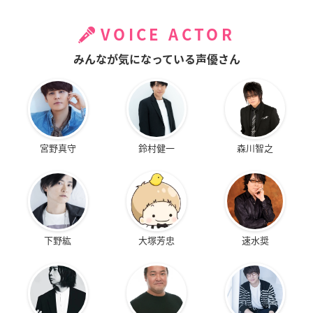
願いを叶えるため、己の音楽を示すため、愛する人のため、
VOICE ACTOR
様々な思惑を抱えたヴァンパイアたちが集うハラジュクに、
みんなが気になっている声優さん
今、奇跡の歌が響く―――
【ストーリー】
周囲に馴染めず、内に強い孤独を抱えた少年・結希アンジュ。
天涯孤独の身になったのを機に、故郷を離れて憧れのアーティ
ストが活躍していた街・ハラジュクを訪れたところ、ヴィジュ
宮野真守
鈴村健一
森川智之
アル系ユニット「ECLIPSE」と「LOS†EDEN」のライブバトル
に遭遇する。
エネルギッシュなステージに圧倒される中、突然激しい痛みが
アンジュを襲う――
下野紘
大塚芳忠
速水奨
【スタッフ】
原作：上松範康／Afredes
総監督：古田丈司
監督：田中智也