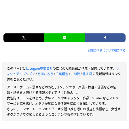
ヴァンパイア――。高い知性と美貌を備え、永遠の命を有する
存在。
彼らは闇に生きながら、音楽を愛し、歌をうたい、様々なもの
を生み出した。
人間たちは、多くのアーティストが人ならざるモノだとは知ら
ないまま、彼らの音楽に熱狂してきた。“ヴィジュアル系”と呼
記事の内容について報告する
称される様式もその一つであった。
――そして現代。ヴァンパイアたちは日本・東京のハラジュク
このページは
kusuguru株式会社
のにじめん編集部が作成・配信しています。
ヴ
に集結していた。
ィジュアルプリズン
/
七海ひろき
/
千葉翔也
/
古川慎
/
堀江瞬
の最新情報はリンク
先をご覧ください。
年に一度のヴァンパイアの宴「
ヴィジュアルプリズン
」の開催
アニメ・ゲーム・漫画などの2次元コンテンツや、声優・舞台・俳優などの情
場所を示す“紅い月”の下へ。
報・話題をお届けする情報メディア「にじめん」。
女性向けアニメをはじめ、少年アニメやキャラクター作品、VTuberなどストリー
“紅い月”の下、ヴァンパイアの能力は高まり、彼らはプリズン
マーにも幅を広げ、オタクが気になる情報を幅広くお届けしています。
と呼ばれる結界を展開して、舞台を生み出し、パフォーマンス
さらに、アンケート・ランキング・オタ活（推し活）お役立ち情報など、女性オ
で観客を魅了する。
タクがワクワク楽しめるようなコンテンツも発信しています。
そして毎年10月の宴の日に、“最も美しい歌”を“紅い月”に捧げ
た者が、強大な力を授かるのだ。