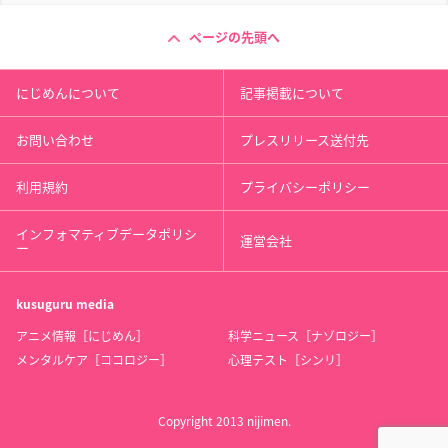
ページの先頭へ
にじめんについて
記事掲載について
お問い合わせ
プレスリリース送付先
利用規約
プライバシーポリシー
インフォマティブデータポリシ
運営会社
ー
kusuguru
media
アニメ情報［にじめん］
科学ニュース［ナゾロジー］
メンタルケア［ココロジー］
心理テスト［シンリ］
Copyright 2013 nijimen.