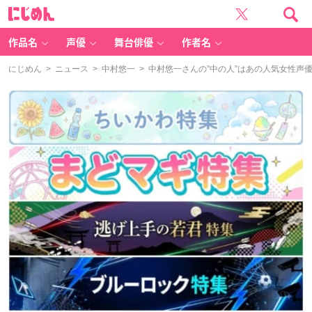
に
じ
め
ん
作品名
声優
舞台俳優
作者名
にじめん
>
ニュース
>
中村悠一
> 中村悠一さんの”中の人”はあの人気女性声