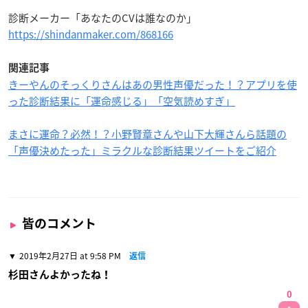
診断メーカー「あなたのCVは誰なのか」
https://shindanmaker.com/868166
関連記事
きーやんのそっくりさんはあの男性声優だった！？アプリを使
った診断結果に「運命感じる」「空気読めすぎ」
まさに運命？必然！？小野賢章さんや山下大輝さんら話題の
「声優決めたった」ミラクルな診断結果ツイートをご紹介
皆のコメント
2019年2月27日 at 9:58 PM
返信
杉田さんよかったね！
0