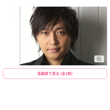
高画質で見る (全1枚)