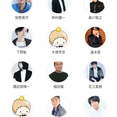
宮野真守
鈴村健一
森川智之
下野紘
大塚芳忠
速水奨
諏訪部順一
稲田徹
花江夏樹