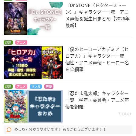
『Dr.STONE（ドクターストー
ン）』キャラクター一覧 アニ
メ声優＆誕生日まとめ【2026年
最新】
話題
アニメ
『僕のヒーローアカデミア（ヒ
ロアカ）』キャラクター一覧
個性・アニメ声優・ヒーロー名
を全網羅
話題
アニメ
マンガ
声優
『忍たま乱太郎』キャラクター
一覧 学年・委員会・アニメ声
優を網羅
7コメント
めっちゃ分かりやすいです！ ありがとうございます！！