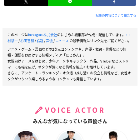
記事の内容について報告する
このページは
kusuguru株式会社
のにじめん編集部が作成・配信しています。
中
村悠一
/
杉田智和
/
話題
/
声優
/
ニュース
の最新情報はリンク先をご覧ください。
アニメ・ゲーム・漫画などの2次元コンテンツや、声優・舞台・俳優などの情
報・話題をお届けする情報メディア「にじめん」。
女性向けアニメをはじめ、少年アニメやキャラクター作品、VTuberなどストリー
マーにも幅を広げ、オタクが気になる情報を幅広くお届けしています。
さらに、アンケート・ランキング・オタ活（推し活）お役立ち情報など、女性オ
タクがワクワク楽しめるようなコンテンツも発信しています。
VOICE ACTOR
みんなが気になっている声優さん