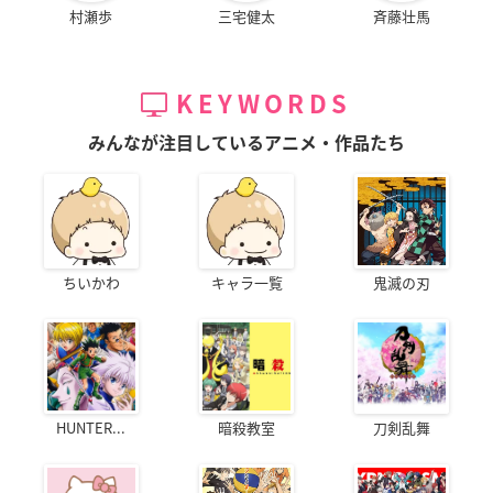
村瀬歩
三宅健太
斉藤壮馬
KEYWORDS
みんなが注目しているアニメ・作品たち
ちいかわ
キャラ一覧
鬼滅の刃
HUNTER...
暗殺教室
刀剣乱舞