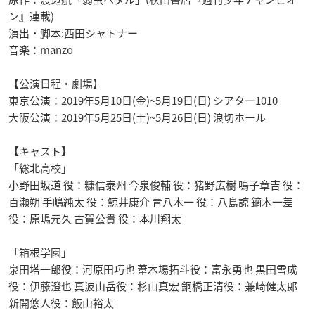
ン』連載)
演出・脚本:西田シャトナー
音楽：manzo
【公演日程・劇場】
東京公演：2019年5月10日(金)~5月19日(日) シアター1010
大阪公演：2019年5月25日(土)~5月26日(日) 浪切ホール
【キャスト】
「総北高校」
小野田坂道 役：糠信泰州 今泉俊輔 役：猪野広樹 鳴子章吉 役：
百瀬朔 手嶋純太 役：鯨井康介 青八木一 役：八島諒 鏑木一差
役：原嶋元久 古賀公貴 役：本川翔太
「箱根学園」
泉田塔一郎役：河原田巧也 葦木場拓斗役：富永勇也 黒田雪成
役：伊藤澄也 真波山岳役：杉山真宏 銅橋正清役：兼崎健太郎
新開悠人役：飯山裕太