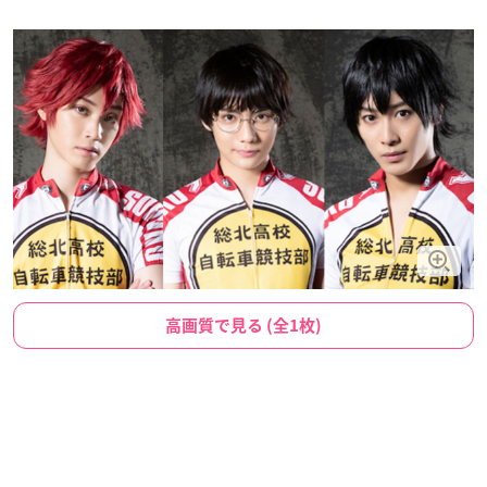
高画質で見る (全1枚)