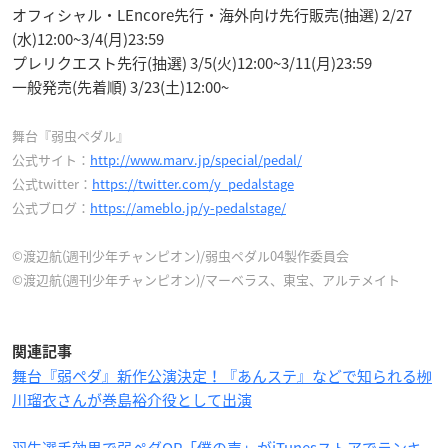
オフィシャル・LEncore先行・海外向け先行販売(抽選) 2/27
(水)12:00~3/4(月)23:59
プレリクエスト先行(抽選) 3/5(火)12:00~3/11(月)23:59
一般発売(先着順) 3/23(土)12:00~
舞台『弱虫ペダル』
公式サイト：
http://www.marv.jp/special/pedal/
公式twitter：
https://twitter.com/y_pedalstage
公式ブログ：
https://ameblo.jp/y-pedalstage/
©渡辺航(週刊少年チャンピオン)/弱虫ペダル04製作委員会
©渡辺航(週刊少年チャンピオン)/マーベラス、東宝、アルテメイト
関連記事
舞台『弱ペダ』新作公演決定！『あんステ』などで知られる栁
川瑠衣さんが巻島裕介役として出演
羽生選手効果で弱ペダOP「僕の声」がiTunesストアでランキ