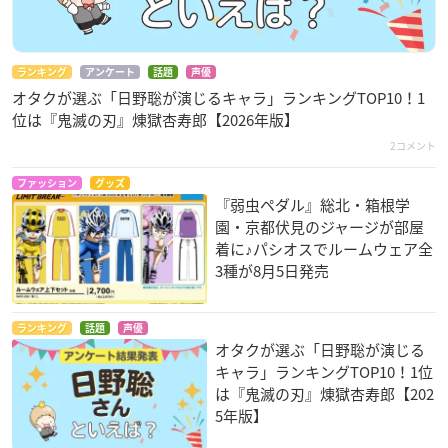
ランキング
アンケート
話題
声優
オタクが選ぶ「日野聡が演じるキャラ」ランキングTOP10！1
位は『鬼滅の刃』煉󠄁獄杏寿郎【2026年版】
2コメント
ファッション
グッズ
『弱虫ペダル』総北・箱根学
園・京都伏見のジャージが部屋
着に♪パシオスでルームウェア全
3種が8月5日発売
ランキング
話題
声優
オタクが選ぶ「日野聡が演じる
キャラ」ランキングTOP10！1位
は『鬼滅の刃』煉󠄁獄杏寿郎【202
5年版】