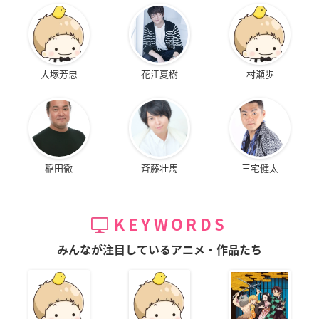
大塚芳忠
花江夏樹
村瀬歩
稲田徹
斉藤壮馬
三宅健太
KEYWORDS
みんなが注目しているアニメ・作品たち