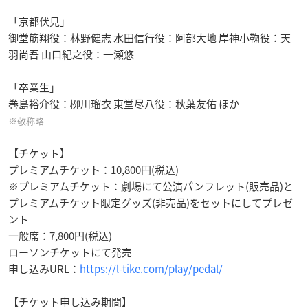
「京都伏見」
御堂筋翔役：林野健志 水田信行役：阿部大地 岸神小鞠役：天
羽尚吾 山口紀之役：一瀬悠
「卒業生」
巻島裕介役：栁川瑠衣 東堂尽八役：秋葉友佑 ほか
※敬称略
【チケット】
プレミアムチケット：10,800円(税込)
※プレミアムチケット：劇場にて公演パンフレット(販売品)と
プレミアムチケット限定グッズ(非売品)をセットにしてプレゼ
ント
一般席：7,800円(税込)
ローソンチケットにて発売
申し込みURL：
https://l-tike.com/play/pedal/
【チケット申し込み期間】