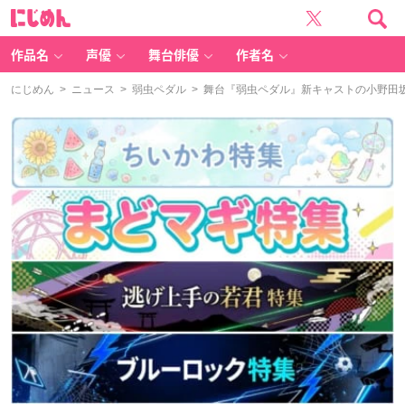
に
じ
め
ん
作品名
声優
舞台俳優
作者名
にじめん
>
ニュース
>
弱虫ペダル
> 舞台『弱虫ペダル』新キャストの小野田