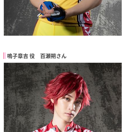
鳴子章吉 役 百瀬朔さん