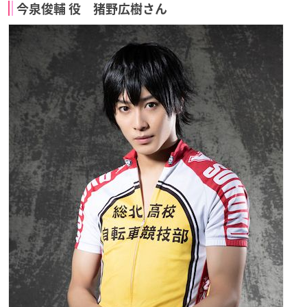
今泉俊輔 役 猪野広樹さん