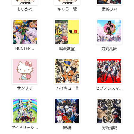
ちいかわ
キャラ一覧
鬼滅の刃
HUNTER...
暗殺教室
刀剣乱舞
サンリオ
ハイキュー!!
ヒプノシスマ...
アイドリッシ...
銀魂
呪術廻戦