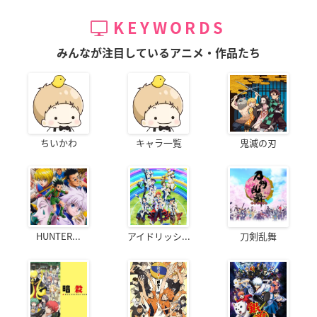
KEYWORDS
みんなが注目しているアニメ・作品たち
ちいかわ
キャラ一覧
鬼滅の刃
HUNTER...
アイドリッシ...
刀剣乱舞