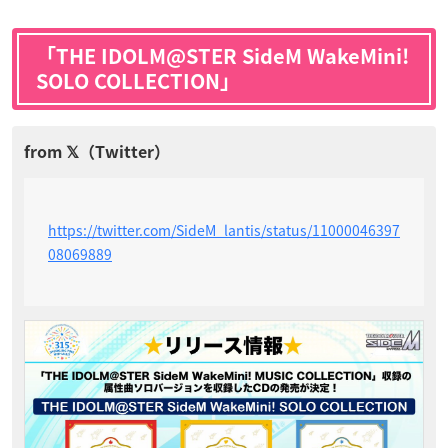
「THE IDOLM@STER SideM WakeMini!
SOLO COLLECTION」
https://twitter.com/SideM_lantis/status/11000046397
08069889