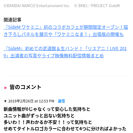
©BANDAI NAMCO Entertainment Inc. © BNEI／PROJECT SideM
関連記事
『SideM ワケミニ』初のコラボカフェが期間限定オープン！描
き下ろしパネルを展示や「ワケミニなま！」出張版の開催も
『SideM』初めての武道館＆生バンド！「リスアニ！LIVE 201
9」出演者の写真やライブ映像無料配信情報まとめ
皆のコメント
2019年2月26日 at 12:53 PM
返信
新曲情報が0じゃなくって安心した気持ちと
ユニット曲がずっと出ない気持ちと
多いわ！！声わかるか不安！！って気持ちと
せめてタイトルロゴカラーに合わせて4つに分ければよかった