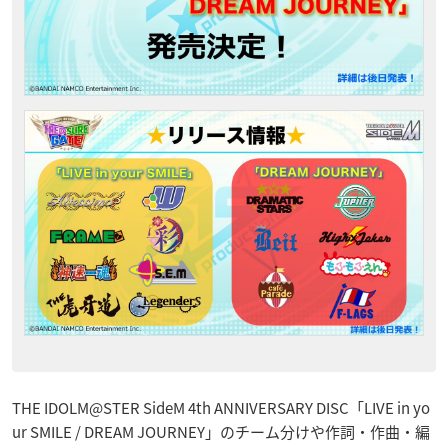
THE IDOLM@STER SideM 4th ANNIVERSARY DISC「LIVE in yo
ur SMILE / DREAM JOURNEY」のチーム分けや作詞・作曲・編