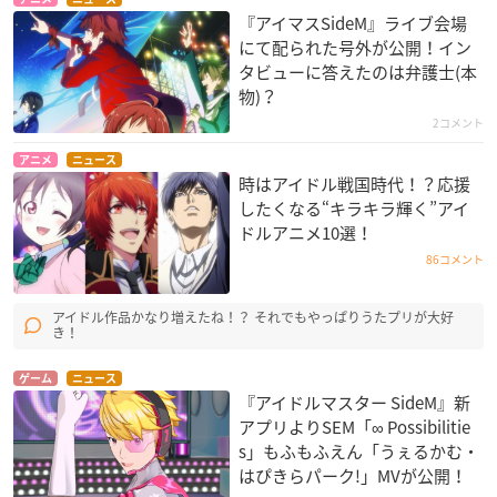
『アイマスSideM』ライブ会場
にて配られた号外が公開！イン
タビューに答えたのは弁護士(本
物)？
2コメント
アニメ
ニュース
時はアイドル戦国時代！？応援
したくなる“キラキラ輝く”アイ
ドルアニメ10選！
86コメント
アイドル作品かなり増えたね！？ それでもやっぱりうたプリが大好
き！
ゲーム
ニュース
『アイドルマスター SideM』新
アプリよりSEM「∞ Possibilitie
s」もふもふえん「うぇるかむ・
はぴきらパーク!」MVが公開！