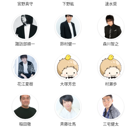
宮野真守
下野紘
速水奨
諏訪部順一
鈴村健一
森川智之
花江夏樹
大塚芳忠
村瀬歩
稲田徹
斉藤壮馬
三宅健太