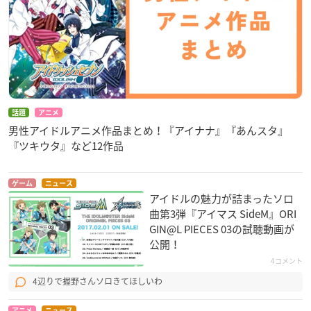
話題
アニメ
男性アイドルアニメ作品まとめ！『アイナナ』『あんスタ』
『ツキウタ』など12作品
ゲーム
ニュース
アイドルの魅力が詰まったソロ
曲第3弾『アイマス SideM』ORI
GIN@L PIECES 03の試聴動画が
公開！
4コメント
4辺りで握野さんソロきてほしいわ
アニメ
ニュース