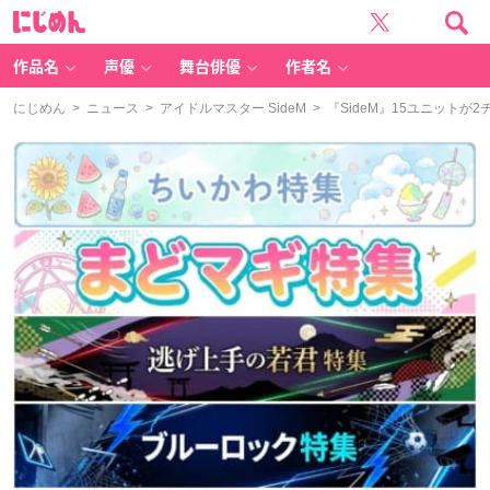
に
じ
め
ん
作品名
声優
舞台俳優
作者名
にじめん
>
ニュース
>
アイドルマスター SideM
> 『SideM』15ユニットが