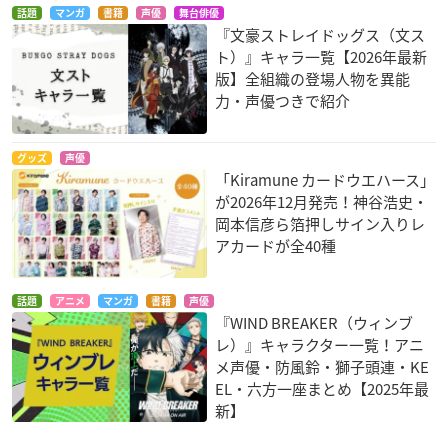
話題
マンガ
書籍
声優
舞台俳優
『文豪ストレイドッグス（文ス
ト）』キャラ一覧【2026年最新
版】全組織の登場人物を異能
力・声優つきで紹介
グッズ
声優
「Kiramune カードウエハース」
が2026年12月発売！神谷浩史・
岡本信彦ら箔押しサイン入りレ
アカードが全40種
話題
アニメ
マンガ
書籍
声優
『WIND BREAKER（ウィンブ
レ）』キャラクター一覧！アニ
メ声優・防風鈴・獅子頭連・KE
EL・六方一座まとめ【2025年最
新】