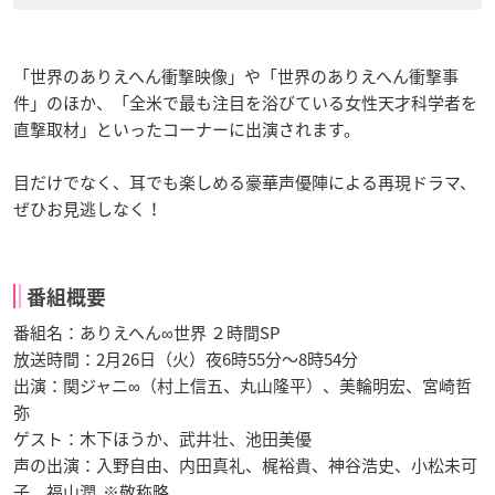
「世界のありえへん衝撃映像」や「世界のありえへん衝撃事
件」のほか、「全米で最も注目を浴びている女性天才科学者を
直撃取材」といったコーナーに出演されます。
目だけでなく、耳でも楽しめる豪華声優陣による再現ドラマ、
ぜひお見逃しなく！
番組概要
番組名：ありえへん∞世界 ２時間SP
放送時間：2月26日（火）夜6時55分～8時54分
出演：関ジャニ∞（村上信五、丸山隆平）、美輪明宏、宮崎哲
弥
ゲスト：木下ほうか、武井壮、池田美優
声の出演：入野自由、内田真礼、梶裕貴、神谷浩史、小松未可
子、福山潤 ※敬称略