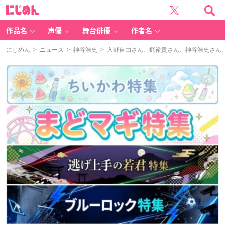
に
じ
め
ん
作品名
声優
舞台俳優
作者名
にじめん
>
ニュース
>
神谷浩史
> 入野自由さん、梶裕貴さん、神谷浩史さん