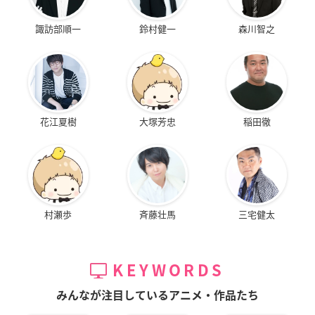
諏訪部順一
鈴村健一
森川智之
花江夏樹
大塚芳忠
稲田徹
村瀬歩
斉藤壮馬
三宅健太
KEYWORDS
みんなが注目しているアニメ・作品たち