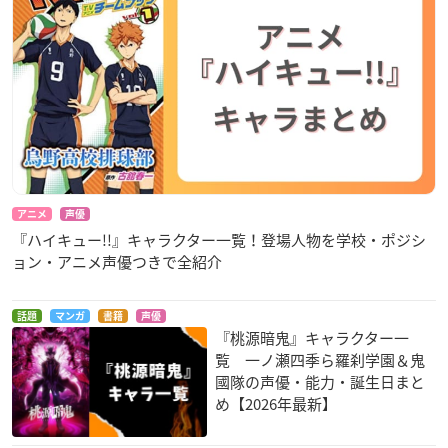
アニメ
声優
『ハイキュー!!』キャラクター一覧！登場人物を学校・ポジシ
ョン・アニメ声優つきで全紹介
話題
マンガ
書籍
声優
『桃源暗鬼』キャラクター一
覧 一ノ瀬四季ら羅刹学園＆鬼
國隊の声優・能力・誕生日まと
め【2026年最新】