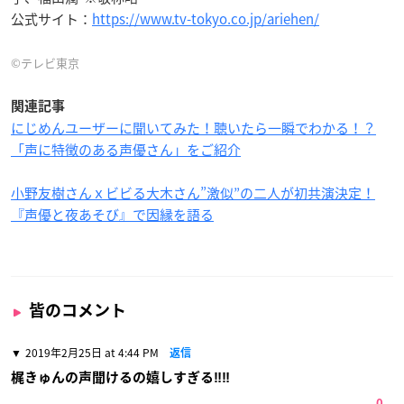
公式サイト：
https://www.tv-tokyo.co.jp/ariehen/
©テレビ東京
関連記事
にじめんユーザーに聞いてみた！聴いたら一瞬でわかる！？
「声に特徴のある声優さん」をご紹介
小野友樹さんｘビビる大木さん”激似”の二人が初共演決定！
『声優と夜あそび』で因縁を語る
皆のコメント
2019年2月25日 at 4:44 PM
返信
梶きゅんの声聞けるの嬉しすぎる‼‼
0