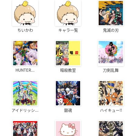
ちいかわ
キャラ一覧
鬼滅の刃
HUNTER...
暗殺教室
刀剣乱舞
アイドリッシ...
銀魂
ハイキュー!!