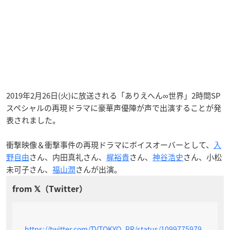
2019年2月26日(火)に放送される「ありえへん∞世界」2時間SP
スペシャルの再現ドラマに豪華声優陣が声で出演することが発
表されました。
衝撃映像＆衝撃事件の再現ドラマにボイスオーバーとして、
入
野自由
さん、内田真礼さん、
梶裕貴
さん、
神谷浩史
さん、小松
未可子さん、
福山潤
さんが出演。
https://twitter.com/TVTOKYO_PR/status/1099775979