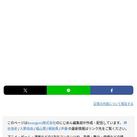
記事の内容について報告する
このページは
kusuguru株式会社
のにじめん編集部が作成・配信しています。
神
谷浩史
/
入野自由
/
福山潤
/
梶裕貴
/
声優
の最新情報はリンク先をご覧ください。
アニメ・ゲーム・漫画などの2次元コンテンツや、声優・舞台・俳優などの情