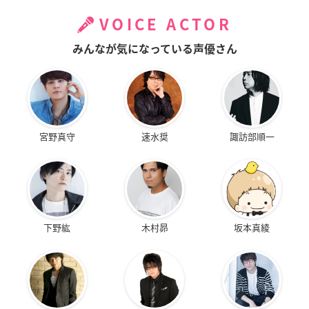
VOICE ACTOR
みんなが気になっている声優さん
宮野真守
速水奨
諏訪部順一
下野紘
木村昴
坂本真綾