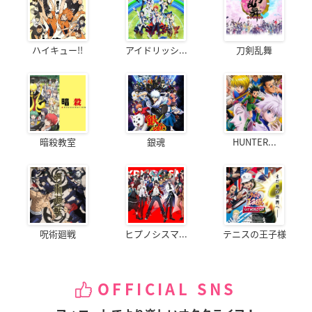
ハイキュー!!
アイドリッシ...
刀剣乱舞
暗殺教室
銀魂
HUNTER...
呪術廻戦
ヒプノシスマ...
テニスの王子様
OFFICIAL SNS