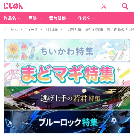
に
じ
め
ん
作品名
声優
舞台俳優
作者名
にじめん
>
ニュース
>
刀剣乱舞
> 『刀剣乱舞』表に戦闘服、裏に内番姿の刀