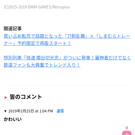
(C)2015-2019 DMM GAMES/Nitroplus
関連記事
買い占め転売で話題となった『刀剣乱舞』ｘ「しまむらトレー
ナー」予約限定で再販スタート！
特別列車「快速 燭台切光忠」がついに発車！審神者だけでなく
鉄道ファンも大興奮でトレンド入り！
皆のコメント
2019年2月25日 at 1:04 PM
返信
かわいい
0