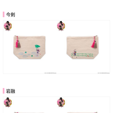
今剣
岩融