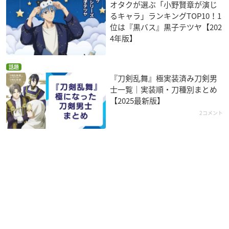
オタクが選ぶ「小野賢章が演じ
るキャラ」ランキングTOP10！1
位は『黒バス』黒子テツヤ【202
4年版】
話題
『刀剣乱舞』極実装済み刀剣男
士一覧｜実装順・刀種別まとめ
【2025最新版】
2コメント