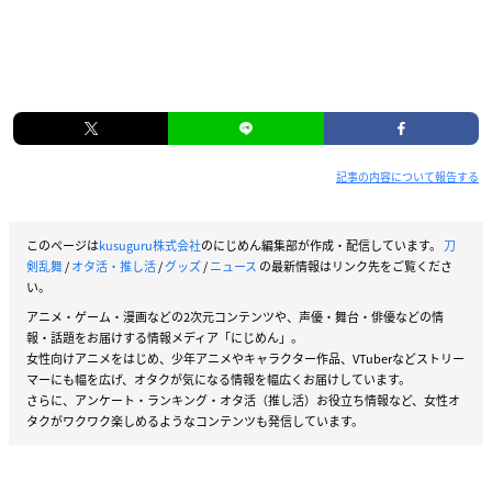
記事の内容について報告する
このページは
kusuguru株式会社
のにじめん編集部が作成・配信しています。
刀
剣乱舞
/
オタ活・推し活
/
グッズ
/
ニュース
の最新情報はリンク先をご覧くださ
い。
アニメ・ゲーム・漫画などの2次元コンテンツや、声優・舞台・俳優などの情
報・話題をお届けする情報メディア「にじめん」。
女性向けアニメをはじめ、少年アニメやキャラクター作品、VTuberなどストリー
マーにも幅を広げ、オタクが気になる情報を幅広くお届けしています。
さらに、アンケート・ランキング・オタ活（推し活）お役立ち情報など、女性オ
タクがワクワク楽しめるようなコンテンツも発信しています。