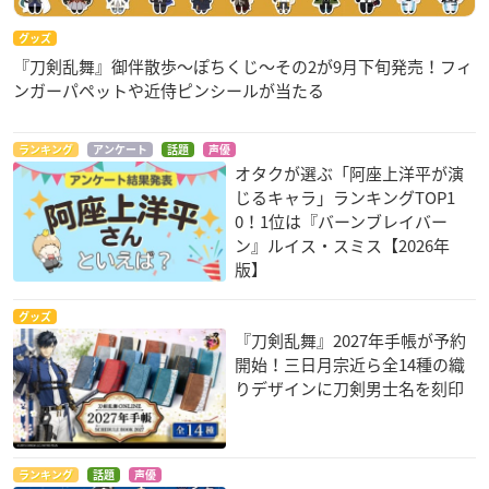
グッズ
『刀剣乱舞』御伴散歩～ぽちくじ～その2が9月下旬発売！フィ
ンガーパペットや近侍ピンシールが当たる
ランキング
アンケート
話題
声優
オタクが選ぶ「阿座上洋平が演
じるキャラ」ランキングTOP1
0！1位は『バーンブレイバー
ン』ルイス・スミス【2026年
版】
グッズ
『刀剣乱舞』2027年手帳が予約
開始！三日月宗近ら全14種の織
りデザインに刀剣男士名を刻印
ランキング
話題
声優