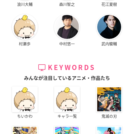
浪川大輔
森川智之
花江夏樹
村瀬歩
中村悠一
武内駿輔
KEYWORDS
みんなが注目しているアニメ・作品たち
ちいかわ
キャラ一覧
鬼滅の刃