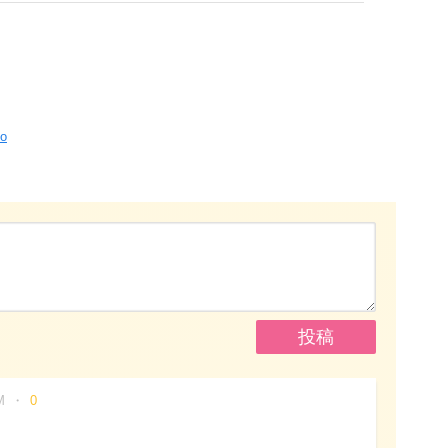
fo
M
0