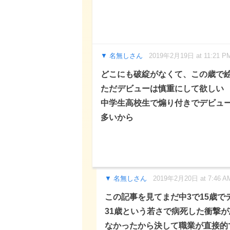
名無しさん
2019年2月19日 at 11:21 P
どこにも破綻がなくて、この歳で
ただデビューは慎重にして欲しい
中学生高校生で煽り付きでデビュ
多いから
名無しさん
2019年2月20日 at 7:46 A
この記事を見てまだ中3で15歳
31歳という若さで病死した衝撃
なかったから決して職業が直接的