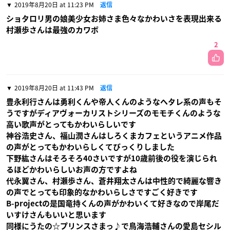
2019年8月20日 at 11:23 PM
返信
ショタロリ男の娘美少女お姉さま色々なかわいさを表現出来る
村瀬歩さんは最強のカワボ
2
2019年8月20日 at 11:43 PM
返信
豊永利行さんは勇利くんや帝人くんのようなヘタレ系の声もそ
うですがディアヴォーカリストシリーズのモモチくんのような
高い歌声がとってもかわいらしいです
神谷浩史さん、福山潤さんはしろくまカフェというアニメ作品
の声がとってもかわいらしくてびっくりしました
下野紘さんはそろそろ40さいですが10歳前後の役を演じられ
るほどかわいらしいお声の方ですよね
代永翼さん、村瀬歩さん、蒼井翔太さんは中性的で綺麗な響き
の声でとっても印象的なかわいらしさですごく好きです
B-projectの是国竜持くんの声がかわいくて好きなので岸尾だ
いすけさんもいいと思います
同様にうたの☆プリンスさまっ♪で鳥海浩輔さんの愛島セシル