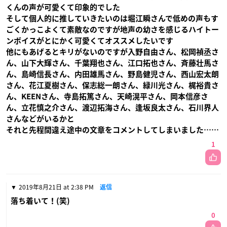
くんの声が可愛くて印象的でした
そして個人的に推していきたいのは堀江瞬さんで低めの声もす
ごくかっこよくて素敵なのですが地声の幼さを感じるハイトー
ンボイスがとにかく可愛くてオススメしたいです
他にもあげるとキリがないのですが入野自由さん、松岡禎丞さ
ん、山下大輝さん、千葉翔也さん、江口拓也さん、斉藤壮馬さ
ん、島崎信長さん、内田雄馬さん、野島健児さん、西山宏太朗
さん、花江夏樹さん、保志総一朗さん、緑川光さん、梶裕貴さ
ん、KEENさん、寺島拓篤さん、天崎滉平さん、岡本信彦さ
ん、立花慎之介さん、渡辺拓海さん、逢坂良太さん、石川界人
さんなどがいるかと
それと先程間違え途中の文章をコメントしてしまいました……
1
2019年8月21日 at 2:38 PM
返信
落ち着いて！(笑)
0