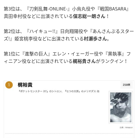
第3位は、『刀剣乱舞-ONLINE-』小烏丸役や『戦国BASARA』
真田幸村役などに出演されている
！
保志総一朗
さん
第2位は、『ハイキュー!!
』日向翔陽役や『あんさんぶるスター
ズ!
』姫宮桃李役などに出演されている
。
村瀬歩
さん
第1位に『進撃の巨人』エレン・イェーガー役や『黒執事』フ
ィニアン役などに出演されている
がランクイン！
梶裕貴さん