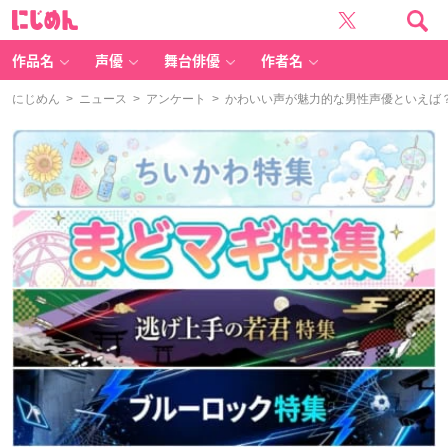
に
じ
め
ん
作品名
声優
舞台俳優
作者名
にじめん
>
ニュース
>
アンケート
> かわいい声が魅力的な男性声優といえば