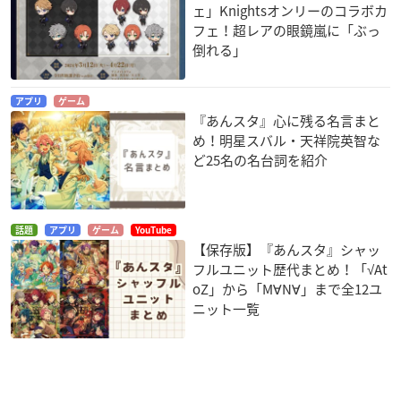
ェ」Knightsオンリーのコラボカ
フェ！超レアの眼鏡嵐に「ぶっ
倒れる」
アプリ
ゲーム
『あんスタ』心に残る名言まと
め！明星スバル・天祥院英智な
ど25名の名台詞を紹介
話題
アプリ
ゲーム
YouTube
【保存版】『あんスタ』シャッ
フルユニット歴代まとめ！「√At
oZ」から「M∀N∀」まで全12ユ
ニット一覧