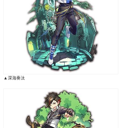
▲深海奏汰