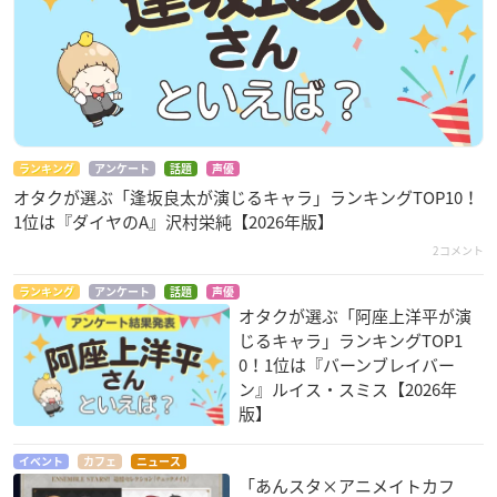
ランキング
アンケート
話題
声優
オタクが選ぶ「逢坂良太が演じるキャラ」ランキングTOP10！
1位は『ダイヤのA』沢村栄純【2026年版】
2コメント
ランキング
アンケート
話題
声優
オタクが選ぶ「阿座上洋平が演
じるキャラ」ランキングTOP1
0！1位は『バーンブレイバー
ン』ルイス・スミス【2026年
版】
イベント
カフェ
ニュース
「あんスタ×アニメイトカフ