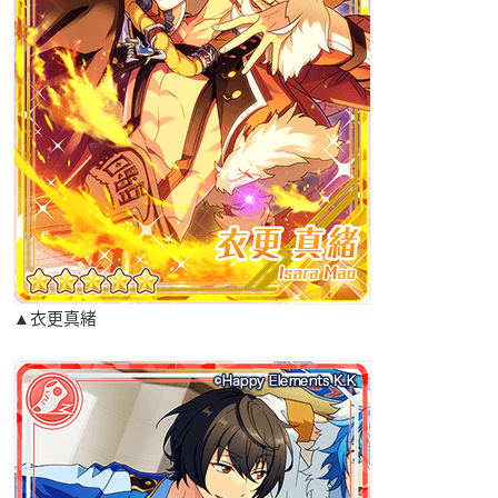
▲衣更真緒