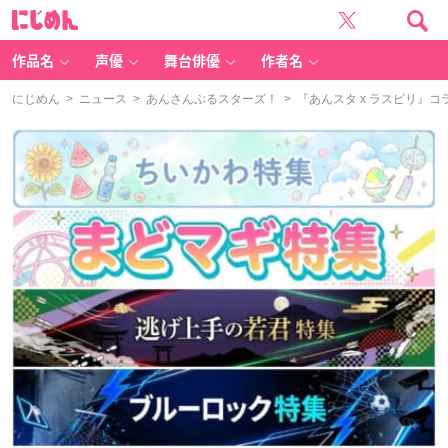
に
じ
め
ん
作品名
声優
舞台俳優
作者名
にじめん
>
ニュース
>
あんさんぶるスターズ！
> 『あんスタ x ラスピリ