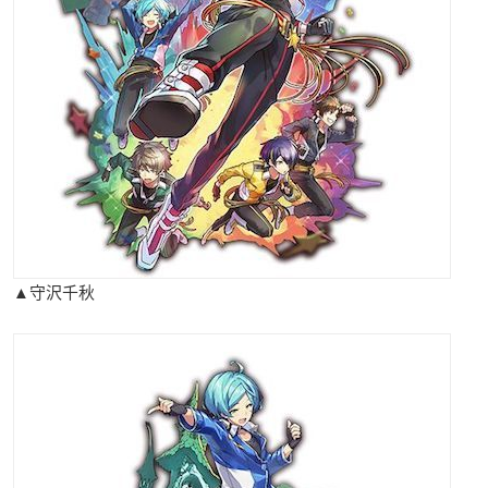
▲守沢千秋