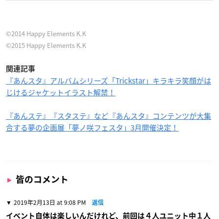
©2014 Happy Elements K.K
©2015 Happy Elements K.K
関連記事
『あんスタ』アルバムシリーズ「Trickstar」キラキラ笑顔がは
じけるジャケットイラスト解禁！
『あんステ』『スタステ』など『あんスタ』コンテンツが大集
合する夢の企画展「夢ノ咲フェスタ」3月開催決定！
皆のコメント
2019年2月13日 at 9:08 PM
返信
イベント自体は楽しいんだけれど、前回は４人ユニット中１人