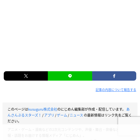
記事の内容について報告する
このページは
kusuguru株式会社
のにじめん編集部が作成・配信しています。
あ
んさんぶるスターズ！
/
アプリ
/
ゲーム
/
ニュース
の最新情報はリンク先をご覧く
ださい。
アニメ・ゲーム・漫画などの2次元コンテンツや、声優・舞台・俳優などの情
報・話題をお届けする情報メディア「にじめん」。