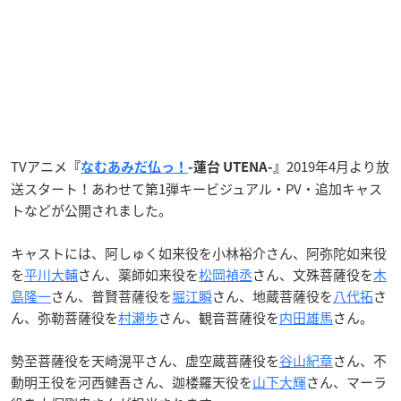
TVアニメ
2019年4月より放
『
なむあみだ仏っ！
-蓮台 UTENA-』
送スタート！あわせて第1弾キービジュアル・PV・追加キャス
トなどが公開されました。
キャストには、阿しゅく如来役を小林裕介さん、阿弥陀如来役
を
平川大輔
さん、薬師如来役を
松岡禎丞
さん、文殊菩薩役を
木
島隆一
さん、普賢菩薩役を
堀江瞬
さん、地蔵菩薩役を
八代拓
さ
ん、弥勒菩薩役を
村瀬歩
さん、観音菩薩役を
内田雄馬
さん。
勢至菩薩役を天崎滉平さん、虚空蔵菩薩役を
谷山紀章
さん、不
動明王役を河西健吾さん、迦楼羅天役を
山下大輝
さん、マーラ