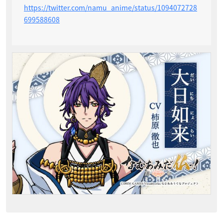
https://twitter.com/namu_anime/status/1094072728
699588608