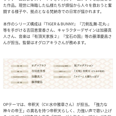
た作品。現世に降臨した仏様たちが煩悩から人々を救おうと奮
闘する様子や、拠点となる梵納寺での日常が描かれます。
本作のシリーズ構成は『TIGER & BUNNY』『刀剣乱舞-花丸-』
等を手がける吉田恵里香さん、キャラクターデザインは加藤真
人さん、音楽は『有頂天家族２』『宝石の国』等の藤澤慶昌さ
んが担当。監督はオグロアキラさんが務めます。
OPテーマは、帝釈天（CV:水中雅章さん）が担当。「強力な
神々の帝王」の異名を持つ帝釈天らしく、力強い声で歌い上げ