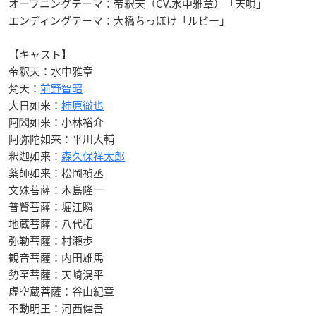
オープニングテーマ：帝釈天（CV.水中雅章）「天唄」
エンディングテーマ：大橋ちっぽけ「ルビー」
【キャスト】
帝釈天：水中雅章
梵天：
前野智昭
大日如来：
柿原徹也
阿閦如来：小林裕介
阿弥陀如来：平川大輔
釈迦如来：
森久保祥太郎
薬師如来：松岡禎丞
文殊菩薩：木島隆一
普賢菩薩：堀江瞬
地蔵菩薩：八代拓
弥勒菩薩：村瀬歩
観音菩薩：内田雄馬
勢至菩薩：天崎滉平
虚空蔵菩薩：谷山紀章
不動明王：河西健吾