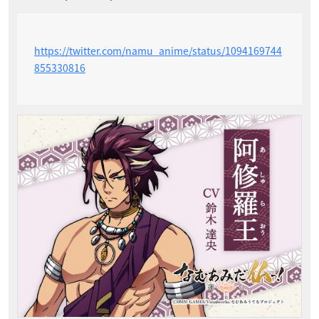
https://twitter.com/namu_anime/status/1094169744
855330816