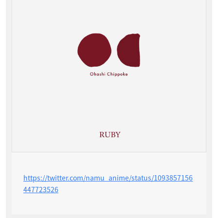
https://twitter.com/namu_anime/status/1093857156
447723526