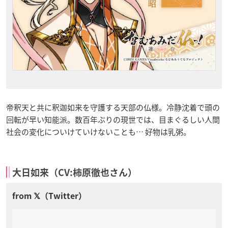
帝釈天と共に釈迦如来を守護する天部の仏様。冷静沈着で頭の
回転が早い知能派。数百年ぶりの現世では、目まぐるしい人間
社会の変化についけていけないことも… 好物は乳粥。
大日如来（CV:柿原徹也さん）