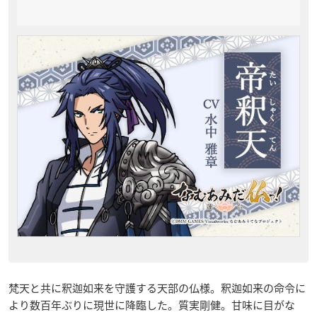
梵天と共に釈迦如来を守護する天部の仏様。釈迦如来の命令に
より数百年ぶりに現世に降臨した。質実剛健。甘味に目がな