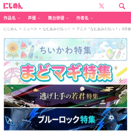
に
じ
め
ん
作品名
声優
舞台俳優
作者名
にじめん
>
ニュース
>
なむあみだ仏っ！
> アニメ『なむあみだ仏っ！』4月