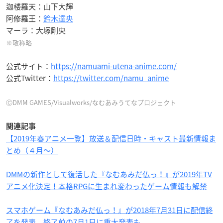
迦楼羅天：山下大輝
阿修羅王：
鈴木達央
マーラ：大塚剛央
※敬称略
公式サイト：
https://namuami-utena-anime.com/
公式Twitter：
https://twitter.com/namu_anime
ⒸDMM GAMES/Visualworks/なむあみうてなプロジェクト
関連記事
【2019年春アニメ一覧】放送＆配信日時・キャスト最新情報ま
とめ（４月〜）
DMMの新作として復活した『なむあみだ仏っ！』が2019年TV
アニメ化決定！本格RPGに生まれ変わったゲーム情報も解禁
スマホゲーム『なむあみだ仏っ！』が2018年7月31日に配信終
了を発表 終了前の7月1日に重大発表も