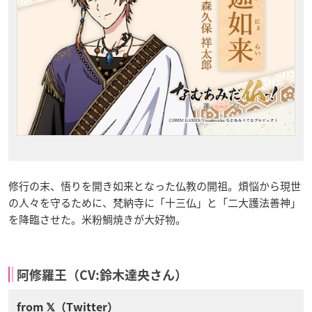
修行の末、悟りを開き如来となった仏教の開祖。煩悩から現世
の人々を守るために、梵納寺に「十三仏」と「二大護法善神」
を降臨させた。米粉鯛焼きが大好物。
阿修羅王（CV:鈴木達央さん）