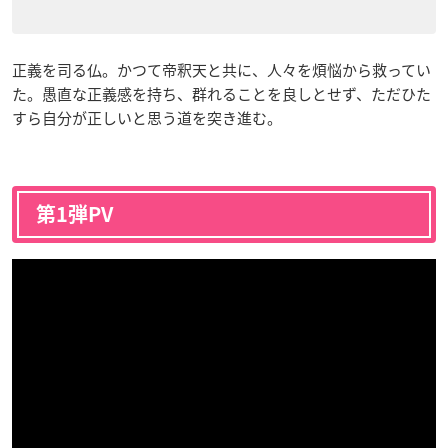
正義を司る仏。かつて帝釈天と共に、人々を煩悩から救ってい
た。愚直な正義感を持ち、群れることを良しとせず、ただひた
すら自分が正しいと思う道を突き進む。
第1弾PV