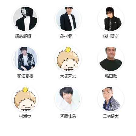
諏訪部順一
鈴村健一
森川智之
花江夏樹
大塚芳忠
稲田徹
村瀬歩
斉藤壮馬
三宅健太