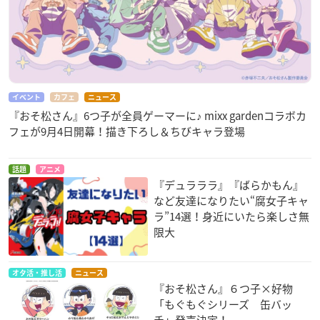
イベント
カフェ
ニュース
『おそ松さん』6つ子が全員ゲーマーに♪ mixx gardenコラボカ
フェが9月4日開幕！描き下ろし＆ちびキャラ登場
話題
アニメ
『デュラララ』『ばらかもん』
など友達になりたい“腐女子キャ
ラ”14選！身近にいたら楽しさ無
限大
オタ活・推し活
ニュース
『おそ松さん』６つ子×好物
「もぐもぐシリーズ 缶バッ