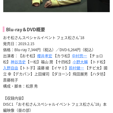
Blu-ray＆DVD概要
おそ松さんスペシャルイベント フェス松さん’18
発売日：2019.2.15
価格：Blu-ray 7,344円（税込）／DVD 6,264円（税込）
出演者：【おそ松】
櫻井孝宏
【カラ松】
中村悠一
【チョロ
松】
神谷浩史
【一松】福山 潤 【十四松】
小野大輔
【トド松】
入野自由
【トト子】遠藤 綾 【イヤミ】
鈴村健一
【チビ太】國
立 幸【デカパン】上田燿司 【ダヨーン】飛田展男 【ハタ坊】
斎藤桃子
構成・脚本：松原 秀
【収録内容】
DISC1 「おそ松さんスペシャルイベント フェス松さん’18」本
編映像（昼の部）