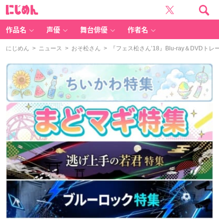
に
じ
め
ん
作品名
声優
舞台俳優
作者名
にじめん
>
ニュース
>
おそ松さん
> 『フェス松さん’18』Blu-ray＆D