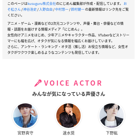
このページは
kusuguru株式会社
のにじめん編集部が作成・配信しています。
お
そ松さん
/
神谷浩史
/
入野自由
/
中村悠一
/
鈴村健一
の最新情報はリンク先をご覧
ください。
アニメ・ゲーム・漫画などの2次元コンテンツや、声優・舞台・俳優などの情
報・話題をお届けする情報メディア「にじめん」。
女性向けアニメをはじめ、少年アニメやキャラクター作品、VTuberなどストリー
マーにも幅を広げ、オタクが気になる情報を幅広くお届けしています。
さらに、アンケート・ランキング・オタ活（推し活）お役立ち情報など、女性オ
タクがワクワク楽しめるようなコンテンツも発信しています。
VOICE ACTOR
みんなが気になっている声優さん
宮野真守
速水奨
下野紘