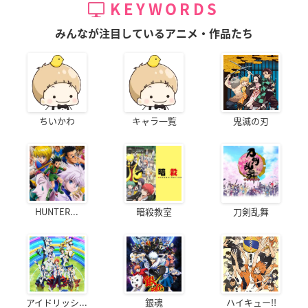
KEYWORDS
みんなが注目しているアニメ・作品たち
ちいかわ
キャラ一覧
鬼滅の刃
HUNTER...
暗殺教室
刀剣乱舞
アイドリッシ...
銀魂
ハイキュー!!