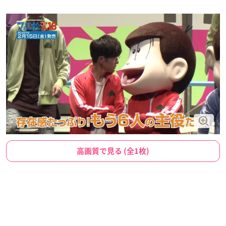
高画質で見る (全1枚)