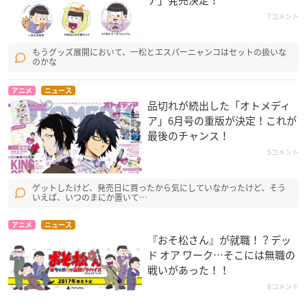
チ」発売決定！
7コメント
もうグッズ展開において、一松とエスパーニャンコはセットの扱いな
のかな
アニメ
ニュース
品切れが続出した「オトメディ
ア」6月号の重版が決定！これが
最後のチャンス！
5コメント
ゲットしたけど、発売日に買ったから気にしていなかったけど、そう
いえば、いつのまにか置いて…
アニメ
ニュース
『おそ松さん』が就職！？デッ
ド オア ワーク…そこには無職の
戦いがあった！！
8コメント