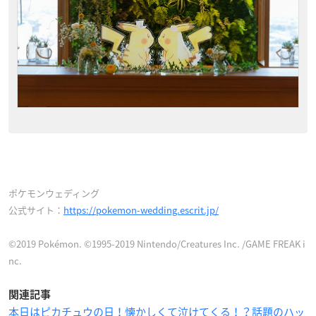
ポケモンウェディング
公式サイト：
https://pokemon-wedding.escrit.jp/
©2019 Pokémon. ©1995-2019 Nintendo/Creatures Inc. /GAME FREAK i
nc.
関連記事
本日はピカチュウの日！懐かしくて泣けてくる！？話題のハッ