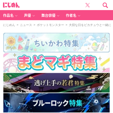
に
じ
め
ん
作品名
声優
舞台俳優
作者名
にじめん
>
ニュース
>
ポケットモンスター
> 大切な日をピカチュウと一緒に