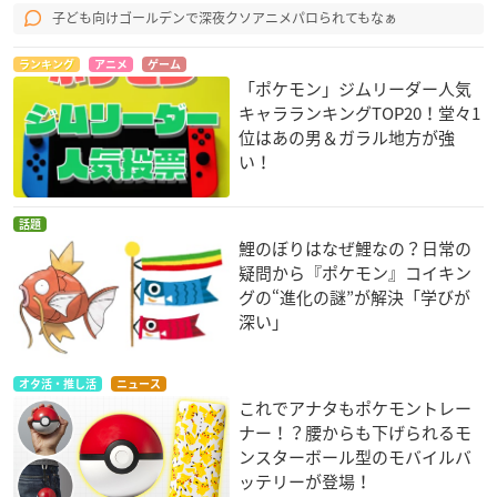
子ども向けゴールデンで深夜クソアニメパロられてもなぁ
ランキング
アニメ
ゲーム
「ポケモン」ジムリーダー人気
キャラランキングTOP20！堂々1
位はあの男＆ガラル地方が強
い！
話題
鯉のぼりはなぜ鯉なの？日常の
疑問から『ポケモン』コイキン
グの“進化の謎”が解決「学びが
深い」
オタ活・推し活
ニュース
これでアナタもポケモントレー
ナー！？腰からも下げられるモ
ンスターボール型のモバイルバ
ッテリーが登場！