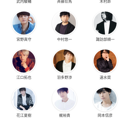
武内駿輔
斉藤壮馬
木村昴
宮野真守
中村悠一
諏訪部順一
江口拓也
羽多野渉
速水奨
花江夏樹
梶裕貴
岡本信彦