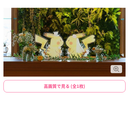
高画質で見る (全1枚)