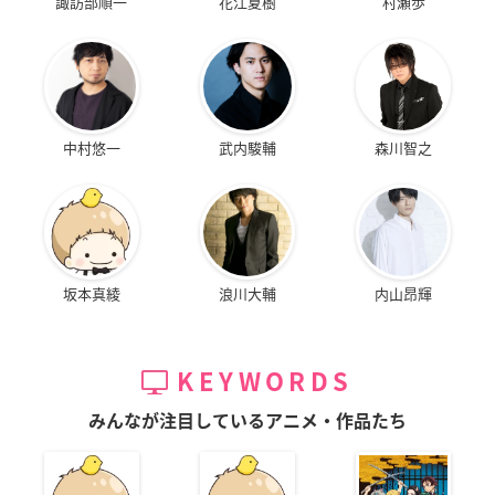
諏訪部順一
花江夏樹
村瀬歩
中村悠一
武内駿輔
森川智之
坂本真綾
浪川大輔
内山昂輝
KEYWORDS
みんなが注目しているアニメ・作品たち