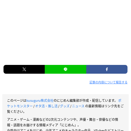
記事の内容について報告する
このページは
kusuguru株式会社
のにじめん編集部が作成・配信しています。
ポ
ケットモンスター
/
オタ活・推し活
/
グッズ
/
ニュース
の最新情報はリンク先をご
覧ください。
アニメ・ゲーム・漫画などの2次元コンテンツや、声優・舞台・俳優などの情
報・話題をお届けする情報メディア「にじめん」。
女性向けアニメをはじめ、少年アニメやキャラクター作品、VTuberなどストリー