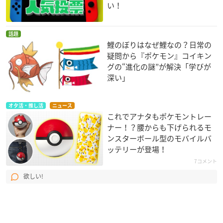
い！
話題
鯉のぼりはなぜ鯉なの？日常の
疑問から『ポケモン』コイキン
グの“進化の謎”が解決「学びが
深い」
オタ活・推し活
ニュース
これでアナタもポケモントレー
ナー！？腰からも下げられるモ
ンスターボール型のモバイルバ
ッテリーが登場！
7コメント
欲しい!