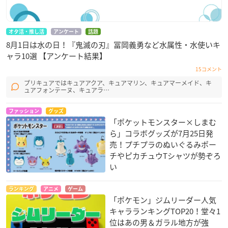
オタ活・推し活
アンケート
話題
8月1日は水の日！『鬼滅の刃』冨岡義勇など水属性・水使いキ
ャラ10選 【アンケート結果】
15コメント
プリキュアではキュアアクア、キュアマリン、キュアマーメイド、キ
ュアフォンテーヌ、キュアラ…
ファッション
グッズ
「ポケットモンスター×しまむ
ら」コラボグッズが7月25日発
売！プチプラのぬいぐるみポー
チやピカチュウTシャツが勢ぞろ
い
ランキング
アニメ
ゲーム
「ポケモン」ジムリーダー人気
キャラランキングTOP20！堂々1
位はあの男＆ガラル地方が強