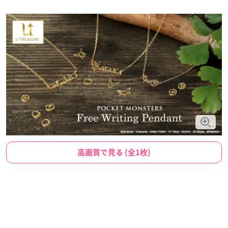
高画質で見る (全1枚)