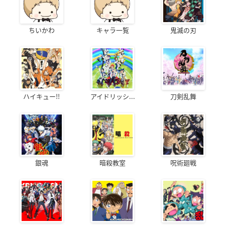
ちいかわ
キャラ一覧
鬼滅の刃
ハイキュー!!
アイドリッシ...
刀剣乱舞
銀魂
暗殺教室
呪術廻戦