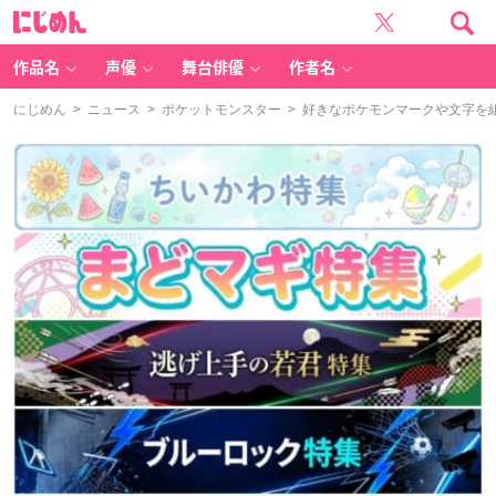
に
じ
め
ん
作品名
声優
舞台俳優
作者名
にじめん
>
ニュース
>
ポケットモンスター
> 好きなポケモンマークや文字を