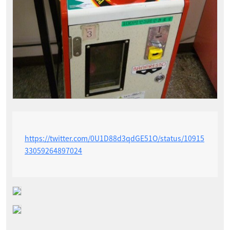
https://twitter.com/0U1D88d3qdGE51O/status/10915
33059264897024