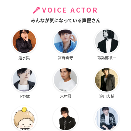
VOICE ACTOR
みんなが気になっている声優さん
速水奨
宮野真守
諏訪部順一
下野紘
木村昴
浪川大輔