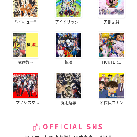
ハイキュー!!
アイドリッシ...
刀剣乱舞
暗殺教室
銀魂
HUNTER...
ヒプノシスマ...
呪術廻戦
名探偵コナン
OFFICIAL SNS