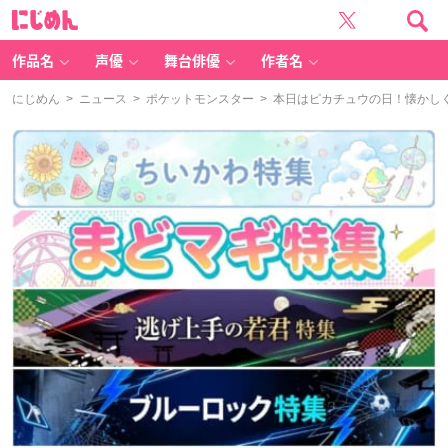
に
じ
め
ん
作品名
声優
舞台俳優
作者名
にじめん
>
ニュース
>
ポケットモンスター
> 本日はピカチュウの日！懐かし