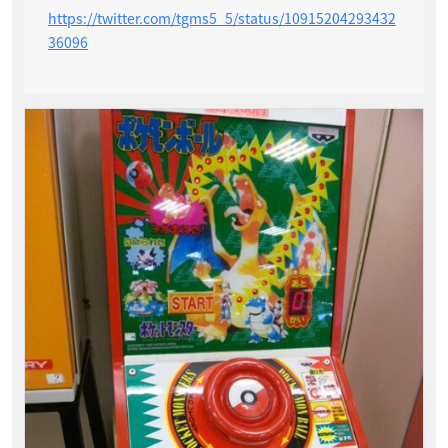
https://twitter.com/tgms5_5/status/10915204293432
36096