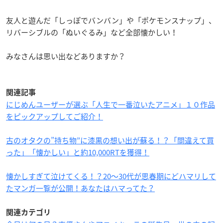
友人と遊んだ「しっぽでバンバン」や「ポケモンスナップ」、
リバーシブルの「ぬいぐるみ」など全部懐かしい！
みなさんは思い出などありますか？
関連記事
にじめんユーザーが選ぶ「人生で一番泣いたアニメ」１０作品
をピックアップしてご紹介！
古のオタクの”持ち物”に漆黒の想い出が蘇る！？「間違えて買
った」「懐かしい」と約10,000RTを獲得！
懐かしすぎて泣けてくる！？20〜30代が思春期にどハマリして
たマンガ一覧が公開！あなたはハマってた？
関連カテゴリ