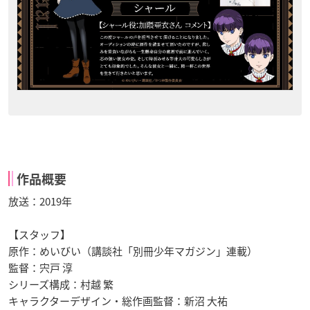
作品概要
放送：2019年
【スタッフ】
原作：めいびい（講談社「別冊少年マガジン」連載）
監督：宍戸 淳
シリーズ構成：村越 繁
キャラクターデザイン・総作画監督：新沼 大祐