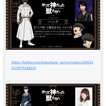
https://twitter.com/katsukami_anime/status/109261
9319979188224