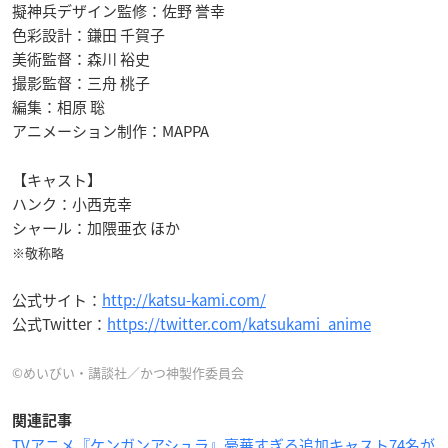
擬神兵デザイン監修：佐野 誉幸
色彩設計：鎌田 千賀子
美術監督：森川 裕史
撮影監督：三舟 桃子
編集：相原 聡
アニメーション制作：MAPPA
【キャスト】
ハンク：小西克幸
シャール：加隈亜衣 ほか
※敬称略
公式サイト：
http://katsu-kami.com/
公式Twitter：
https://twitter.com/katsukami_anime
©めいびい・講談社／かつ神製作委員会
関連記事
TVアニメ『ケンガンアシュラ』豪華すぎる追加キャスト74名が