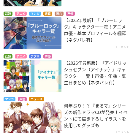
話題
アニメ
マンガ
書籍
舞台
声優
【2025年最新】『ブルーロッ
ク』キャラクター一覧！アニメ
声優・基本プロフィールを網羅
【ネタバレ有】
1コメント
話題
アニメ
アプリ
声優
【2026年最新版】『アイドリッ
シュセブン（アイナナ）』キャ
ラクター一覧！声優・年齢・誕
生日まとめ【ネタバレ有】
マンガ
声優
ニュース
何年ぶり！？『まるマ』シリー
ズの新作ドラマCDが発売！イベ
ントにて描き下ろしイラストを
使用したグッズも
7コメント