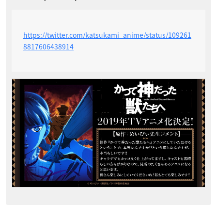
https://twitter.com/katsukami_anime/status/109261
8817606438914