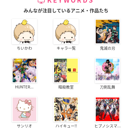
KEYWORDS
みんなが注目しているアニメ・作品たち
ちいかわ
キャラ一覧
鬼滅の刃
HUNTER...
暗殺教室
刀剣乱舞
サンリオ
ハイキュー!!
ヒプノシスマ...