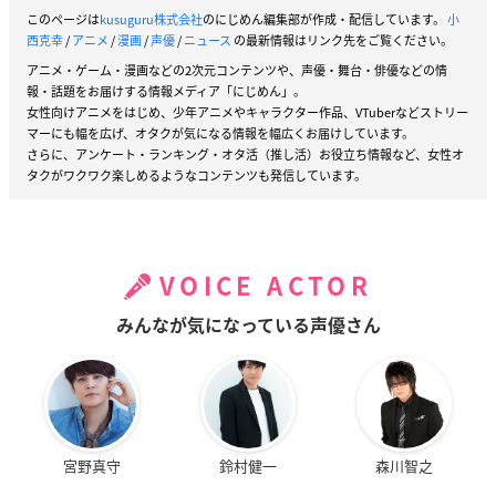
このページは
kusuguru株式会社
のにじめん編集部が作成・配信しています。
小
西克幸
/
アニメ
/
漫画
/
声優
/
ニュース
の最新情報はリンク先をご覧ください。
アニメ・ゲーム・漫画などの2次元コンテンツや、声優・舞台・俳優などの情
報・話題をお届けする情報メディア「にじめん」。
女性向けアニメをはじめ、少年アニメやキャラクター作品、VTuberなどストリー
マーにも幅を広げ、オタクが気になる情報を幅広くお届けしています。
さらに、アンケート・ランキング・オタ活（推し活）お役立ち情報など、女性オ
タクがワクワク楽しめるようなコンテンツも発信しています。
VOICE ACTOR
みんなが気になっている声優さん
宮野真守
鈴村健一
森川智之