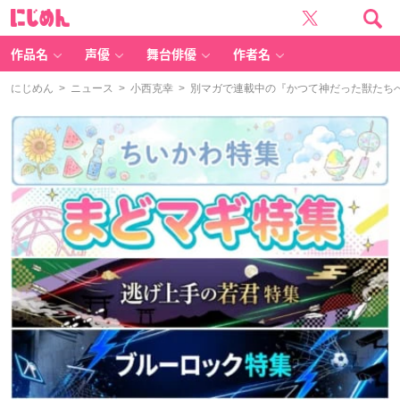
に
じ
め
ん
作品名
声優
舞台俳優
作者名
にじめん
>
ニュース
>
小西克幸
> 別マガで連載中の『かつて神だった獣たちへ