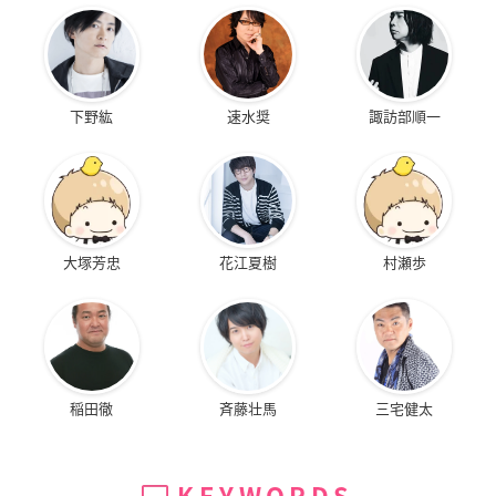
下野紘
速水奨
諏訪部順一
大塚芳忠
花江夏樹
村瀬歩
稲田徹
斉藤壮馬
三宅健太