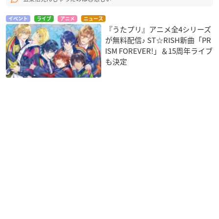
イベント
ライブ
アニメ
ニュース
『うたプリ』アニメ全4シリーズ
が無料配信♪ ST☆RISH新曲「PR
ISM FOREVER!」＆15周年ライブ
も決定