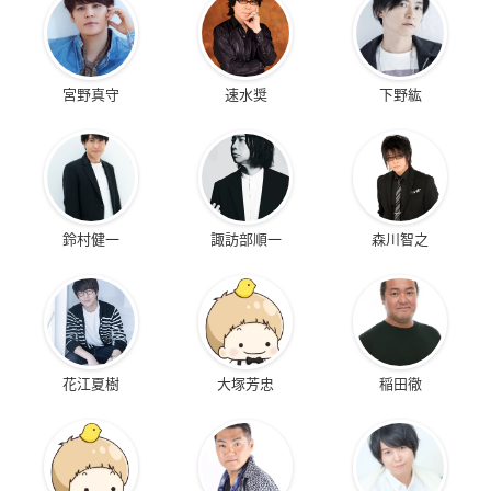
宮野真守
速水奨
下野紘
鈴村健一
諏訪部順一
森川智之
花江夏樹
大塚芳忠
稲田徹