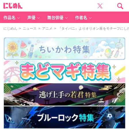
に
じ
め
ん
作品名
声優
舞台俳優
作者名
にじめん
>
ニュース
>
アニメ
> 『タイバニ』よりオリオン座をモチーフにし