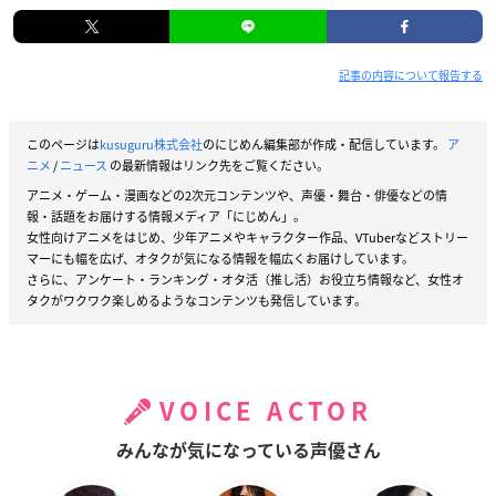
記事の内容について報告する
このページは
kusuguru株式会社
のにじめん編集部が作成・配信しています。
ア
ニメ
/
ニュース
の最新情報はリンク先をご覧ください。
アニメ・ゲーム・漫画などの2次元コンテンツや、声優・舞台・俳優などの情
報・話題をお届けする情報メディア「にじめん」。
女性向けアニメをはじめ、少年アニメやキャラクター作品、VTuberなどストリー
マーにも幅を広げ、オタクが気になる情報を幅広くお届けしています。
さらに、アンケート・ランキング・オタ活（推し活）お役立ち情報など、女性オ
タクがワクワク楽しめるようなコンテンツも発信しています。
VOICE ACTOR
みんなが気になっている声優さん