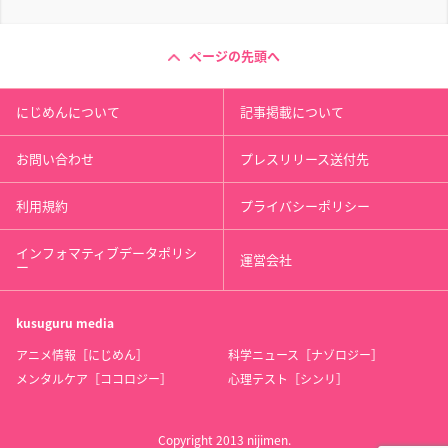
ページの先頭へ
にじめんについて
記事掲載について
お問い合わせ
プレスリリース送付先
利用規約
プライバシーポリシー
インフォマティブデータポリシ
運営会社
ー
kusuguru
media
アニメ情報［にじめん］
科学ニュース［ナゾロジー］
メンタルケア［ココロジー］
心理テスト［シンリ］
Copyright 2013 nijimen.