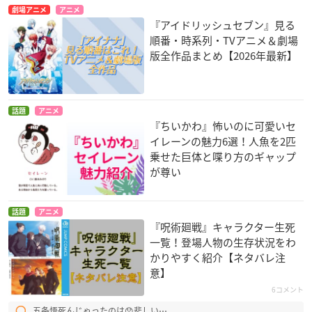
劇場アニメ
アニメ
『アイドリッシュセブン』見る
順番・時系列・TVアニメ＆劇場
版全作品まとめ【2026年最新】
話題
アニメ
『ちいかわ』怖いのに可愛いセ
イレーンの魅力6選！人魚を2匹
乗せた巨体と喋り方のギャップ
が尊い
話題
アニメ
『呪術廻戦』キャラクター生死
一覧！登場人物の生存状況をわ
かりやすく紹介【ネタバレ注
意】
6コメント
五条悟死んじゃったのは😞悲しい⋯