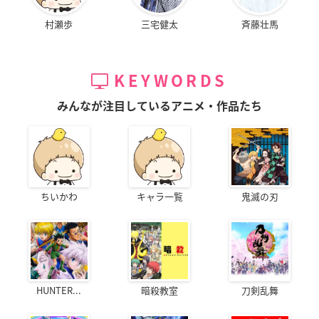
村瀬歩
三宅健太
斉藤壮馬
KEYWORDS
みんなが注目しているアニメ・作品たち
ちいかわ
キャラ一覧
鬼滅の刃
HUNTER...
暗殺教室
刀剣乱舞