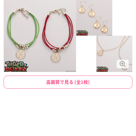
高画質で見る (全1枚)