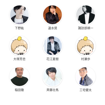
下野紘
速水奨
諏訪部順一
大塚芳忠
花江夏樹
村瀬歩
稲田徹
斉藤壮馬
三宅健太