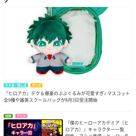
グ
オタ活・推し活
グッズ
『ヒロアカ』デク＆爆豪のぷぷぐるみが可愛すぎ♪ マスコット
全9種や雄英スクールバッグが8月3日受注開始
話題
アニメ
『僕のヒーローアカデミア（ヒ
ロアカ）』キャラクター一覧