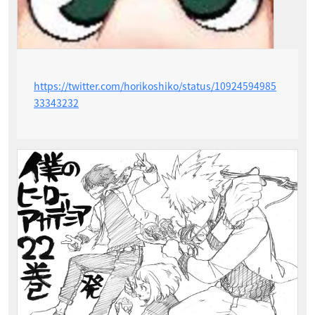
https://twitter.com/horikoshiko/status/10924594985
33343232