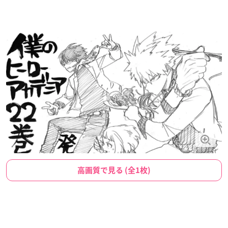
高画質で見る (全1枚)