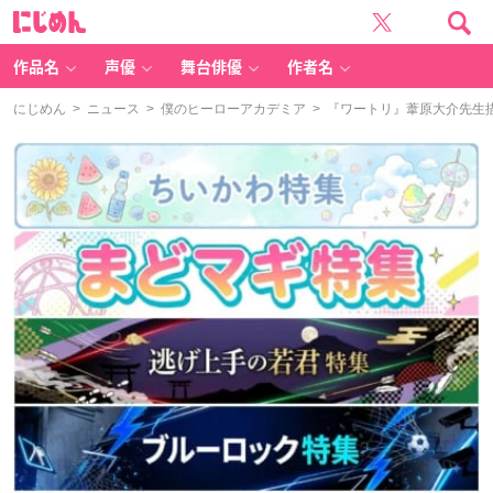
に
じ
め
ん
作品名
声優
舞台俳優
作者名
にじめん
>
ニュース
>
僕のヒーローアカデミア
> 『ワートリ』葦原大介先生