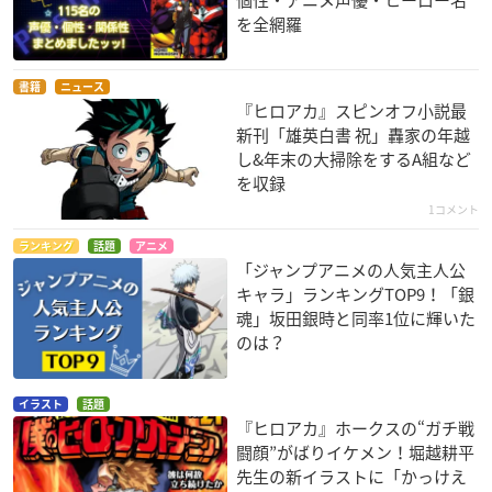
個性・アニメ声優・ヒーロー名
を全網羅
書籍
ニュース
『ヒロアカ』スピンオフ小説最
新刊「雄英白書 祝」轟家の年越
し&年末の大掃除をするA組など
を収録
1コメント
ランキング
話題
アニメ
「ジャンプアニメの人気主人公
キャラ」ランキングTOP9！「銀
魂」坂田銀時と同率1位に輝いた
のは？
イラスト
話題
『ヒロアカ』ホークスの“ガチ戦
闘顔”がばりイケメン！堀越耕平
先生の新イラストに「かっけえ