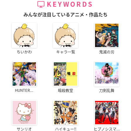
KEYWORDS
みんなが注目しているアニメ・作品たち
ちいかわ
キャラ一覧
鬼滅の刃
HUNTER...
暗殺教室
刀剣乱舞
サンリオ
ハイキュー!!
ヒプノシスマ...