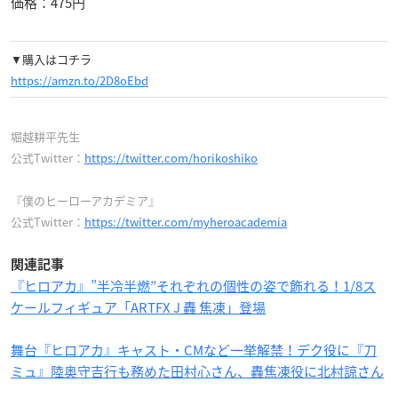
価格：475円
▼購入はコチラ
https://amzn.to/2D8oEbd
堀越耕平先生
公式Twitter：
https://twitter.com/horikoshiko
『僕のヒーローアカデミア』
公式Twitter：
https://twitter.com/myheroacademia
関連記事
『ヒロアカ』”半冷半燃”それぞれの個性の姿で飾れる！1/8ス
ケールフィギュア「ARTFX J 轟 焦凍」登場
舞台『ヒロアカ』キャスト・CMなど一挙解禁！デク役に『刀
ミュ』陸奥守吉行も務めた田村心さん、轟焦凍役に北村諒さん