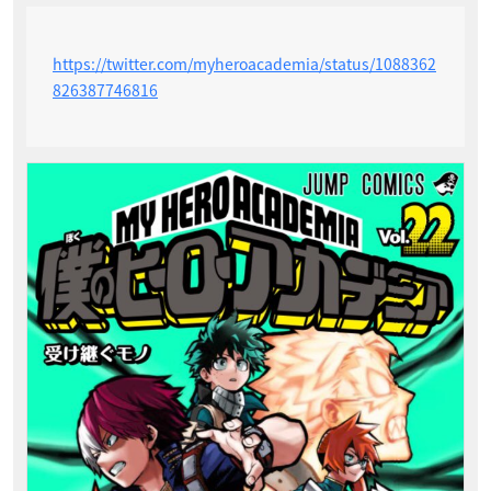
https://twitter.com/myheroacademia/status/1088362
826387746816