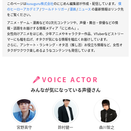
このページは
kusuguru株式会社
のにじめん編集部が作成・配信しています。
僕
のヒーローアカデミア
/
ワールドトリガー
/
漫画
/
ニュース
の最新情報はリンク先
をご覧ください。
アニメ・ゲーム・漫画などの2次元コンテンツや、声優・舞台・俳優などの情
報・話題をお届けする情報メディア「にじめん」。
女性向けアニメをはじめ、少年アニメやキャラクター作品、VTuberなどストリー
マーにも幅を広げ、オタクが気になる情報を幅広くお届けしています。
さらに、アンケート・ランキング・オタ活（推し活）お役立ち情報など、女性オ
タクがワクワク楽しめるようなコンテンツも発信しています。
VOICE ACTOR
みんなが気になっている声優さん
宮野真守
鈴村健一
森川智之