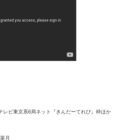
〜 テレビ東京系6局ネット『きんだーてれび』枠ほか
菜月