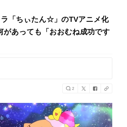
ラ「ちぃたん☆」のTVアニメ化
何があっても「おおむね成功です
2