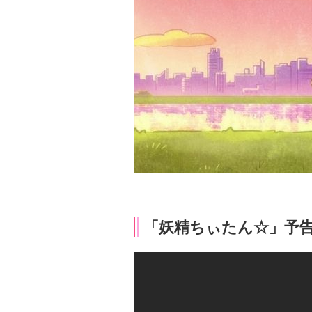
「妖精ちぃたん☆」予