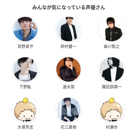
みんなが気になっている声優さん
宮野真守
鈴村健一
森川智之
下野紘
速水奨
諏訪部順一
大塚芳忠
花江夏樹
村瀬歩