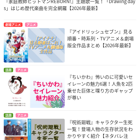
『家庭教師ヒットマンREBORN!』主題歌一覧！「Drawing day
s」はじめ歴代楽曲を完全網羅【2026年最新】
劇場アニメ
アニメ
『アイドリッシュセブン』見る
順番・時系列・TVアニメ＆劇場
版全作品まとめ【2026年最新】
話題
アニメ
『ちいかわ』怖いのに可愛いセ
イレーンの魅力6選！人魚を2匹
乗せた巨体と喋り方のギャップ
が尊い
話題
アニメ
『呪術廻戦』キャラクター生死
一覧！登場人物の生存状況をわ
かりやすく紹介【ネタバレ注