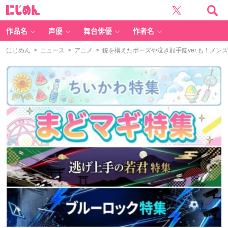
に
じ
め
ん
作品名
声優
舞台俳優
作者名
にじめん
>
ニュース
>
アニメ
> 銃を構えたポーズや泣き顔手錠ver.も！メ