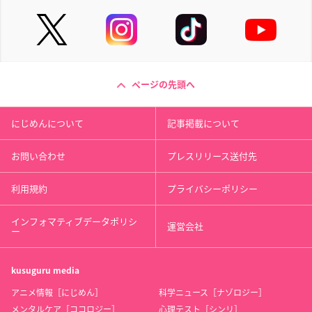
ページの先頭へ
にじめんについて
記事掲載について
お問い合わせ
プレスリリース送付先
利用規約
プライバシーポリシー
インフォマティブデータポリシ
運営会社
ー
kusuguru
media
アニメ情報［にじめん］
科学ニュース［ナゾロジー］
メンタルケア［ココロジー］
心理テスト［シンリ］