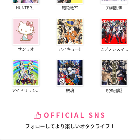
HUNTER...
暗殺教室
刀剣乱舞
サンリオ
ハイキュー!!
ヒプノシスマ...
アイドリッシ...
銀魂
呪術廻戦
OFFICIAL SNS
フォローしてより楽しいオタクライフ！