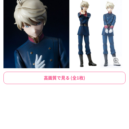
高画質で見る (全1枚)