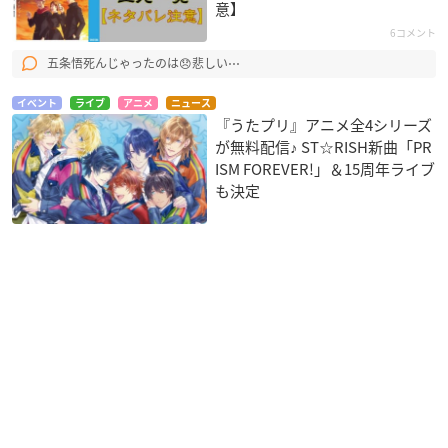
意】
6コメント
五条悟死んじゃったのは😞悲しい⋯
イベント
ライブ
アニメ
ニュース
『うたプリ』アニメ全4シリーズ
が無料配信♪ ST☆RISH新曲「PR
ISM FOREVER!」＆15周年ライブ
も決定