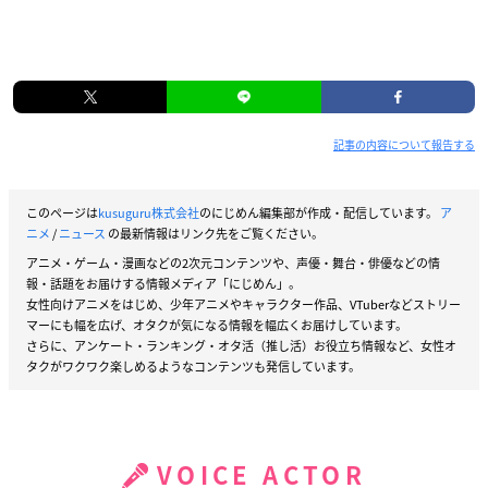
記事の内容について報告する
このページは
kusuguru株式会社
のにじめん編集部が作成・配信しています。
ア
ニメ
/
ニュース
の最新情報はリンク先をご覧ください。
アニメ・ゲーム・漫画などの2次元コンテンツや、声優・舞台・俳優などの情
報・話題をお届けする情報メディア「にじめん」。
女性向けアニメをはじめ、少年アニメやキャラクター作品、VTuberなどストリー
マーにも幅を広げ、オタクが気になる情報を幅広くお届けしています。
さらに、アンケート・ランキング・オタ活（推し活）お役立ち情報など、女性オ
タクがワクワク楽しめるようなコンテンツも発信しています。
VOICE ACTOR