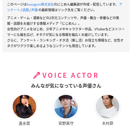
このページは
kusuguru株式会社
のにじめん編集部が作成・配信しています。
ア
ンケート
/
話題
/
声優
の最新情報はリンク先をご覧ください。
アニメ・ゲーム・漫画などの2次元コンテンツや、声優・舞台・俳優などの情
報・話題をお届けする情報メディア「にじめん」。
女性向けアニメをはじめ、少年アニメやキャラクター作品、VTuberなどストリー
マーにも幅を広げ、オタクが気になる情報を幅広くお届けしています。
さらに、アンケート・ランキング・オタ活（推し活）お役立ち情報など、女性オ
タクがワクワク楽しめるようなコンテンツも発信しています。
VOICE ACTOR
みんなが気になっている声優さん
速水奨
宮野真守
木村昴