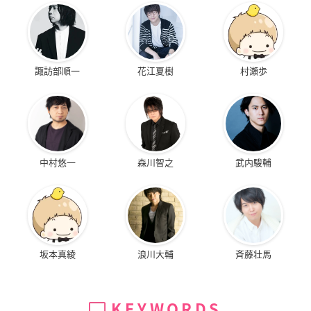
諏訪部順一
花江夏樹
村瀬歩
中村悠一
森川智之
武内駿輔
坂本真綾
浪川大輔
斉藤壮馬
KEYWORDS