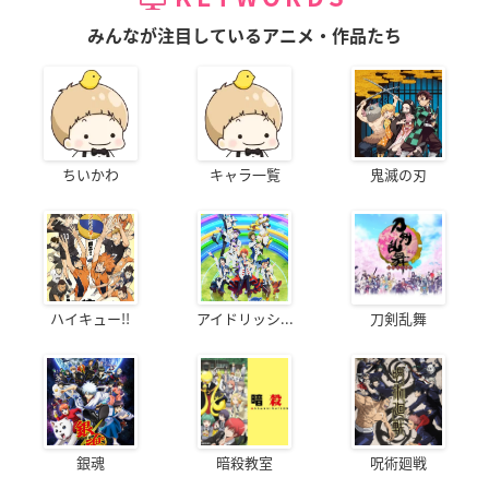
みんなが注目しているアニメ・作品たち
ちいかわ
キャラ一覧
鬼滅の刃
ハイキュー!!
アイドリッシ...
刀剣乱舞
銀魂
暗殺教室
呪術廻戦