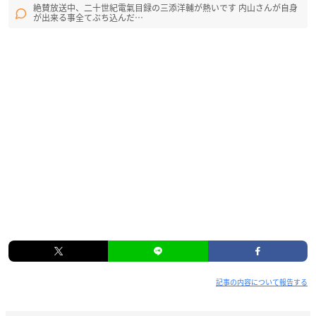
絶賛放送中、二十世紀電氣目録の三添洋輔が熱いです 内山さんが自身
が出来る事全てぶち込んだ…
記事の内容について報告する