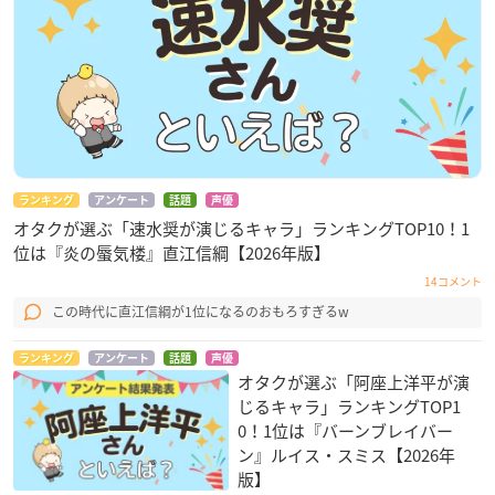
ランキング
アンケート
話題
声優
オタクが選ぶ「速水奨が演じるキャラ」ランキングTOP10！1
位は『炎の蜃気楼』直江信綱【2026年版】
14コメント
この時代に直江信綱が1位になるのおもろすぎるw
ランキング
アンケート
話題
声優
オタクが選ぶ「阿座上洋平が演
じるキャラ」ランキングTOP1
0！1位は『バーンブレイバー
ン』ルイス・スミス【2026年
版】