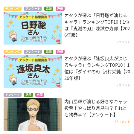
ランキング
アンケート
話題
声優
オタクが選ぶ「日野聡が演じる
キャラ」ランキングTOP10！1位
は『鬼滅の刃』煉󠄁獄杏寿郎【202
6年版】
2コメント
ランキング
アンケート
話題
声優
オタクが選ぶ「逢坂良太が演じ
るキャラ」ランキングTOP10！1
位は『ダイヤのA』沢村栄純【20
26年版】
2コメント
アンケート
話題
声優
内山昂輝が演じる好きなキャラ
投票！やっぱり月島蛍？それと
も狗巻棘？【アンケート】
18コメント