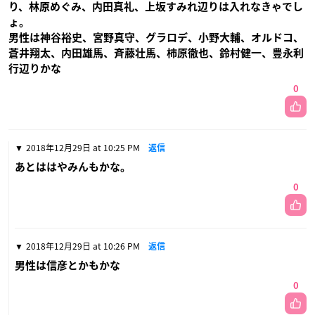
り、林原めぐみ、内田真礼、上坂すみれ辺りは入れなきゃでし
ょ。
男性は神谷裕史、宮野真守、グラロデ、小野大輔、オルドコ、
蒼井翔太、内田雄馬、斉藤壮馬、柿原徹也、鈴村健一、豊永利
行辺りかな
0
2018年12月29日 at 10:25 PM
返信
あとははやみんもかな。
0
2018年12月29日 at 10:26 PM
返信
男性は信彦とかもかな
0