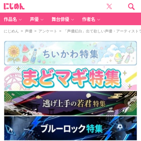
に
じ
め
ん
作品名
声優
舞台俳優
作者名
にじめん
>
声優
>
アンケート
> 「声優紅白」出て欲しい声優・アーティスト