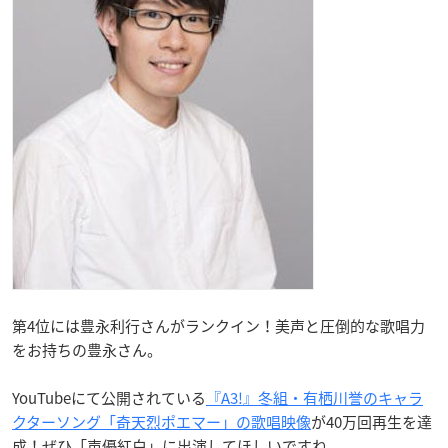
第4位には豊永利行さんがランクイン！美声と圧倒的な歌唱力
をお持ちの豊永さん。
YouTubeにて公開されている
『A3!』冬組・有栖川誉のキャラ
クターソング「奇天烈ポエマー」の歌唱映像
が40万回再生を達
成！ぜひ「声優紅白」に出演してほしいですね。