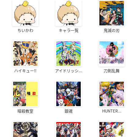
ちいかわ
キャラ一覧
鬼滅の刃
ハイキュー!!
アイドリッシ...
刀剣乱舞
暗殺教室
銀魂
HUNTER...