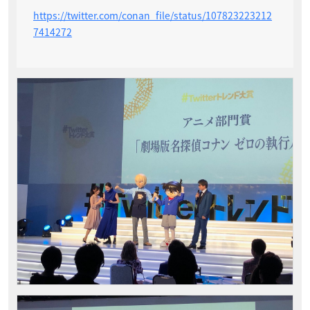
https://twitter.com/conan_file/status/107823223212
7414272