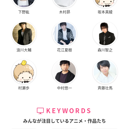
下野紘
木村昴
坂本真綾
浪川大輔
花江夏樹
森川智之
村瀬歩
中村悠一
斉藤壮馬
KEYWORDS
みんなが注目しているアニメ・作品たち