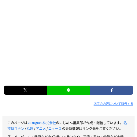
記事の内容について報告する
このページは
kusuguru株式会社
のにじめん編集部が作成・配信しています。
名
探偵コナン
/
話題
/
アニメ
/
ニュース
の最新情報はリンク先をご覧ください。
アニメ・ゲーム・漫画などの2次元コンテンツや、声優・舞台・俳優などの情