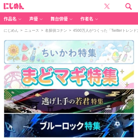
に
じ
め
ん
作品名
声優
舞台俳優
作者名
にじめん
>
ニュース
>
名探偵コナン
> 4500万人がつくった「Twitter