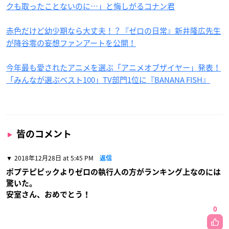
クも取ったことないのに…」と悔しがるコナン君
赤色だけど幼少期なら大丈夫！？『ゼロの日常』新井隆広先生
が降谷零の妄想ファンアートを公開！
今年最も愛されたアニメを選ぶ「アニメオブザイヤー」発表！
「みんなが選ぶベスト100」TV部門1位に『BANANA FISH』
皆のコメント
2018年12月28日 at 5:45 PM
返信
ポプテピピックよりゼロの執行人の方がランキング上なのには
驚いた。
安室さん、おめでとう！
0