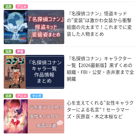
話題
アニメ
『名探偵コナン』怪盗キッド
の“変装”は激かわ女装から衝撃
絵面の元太まで！これまでに変
装した人物まとめ
話題
声優
『名探偵コナン』キャラクター
一覧【2026最新版】黒ずくめの
組織・FBI・公安・赤井家まで全
網羅
話題
アニメ
マンガ
心を支えてくれる“女性キャラク
ターによる名言”！セーラマー
ズ・灰原哀・木之本桜など