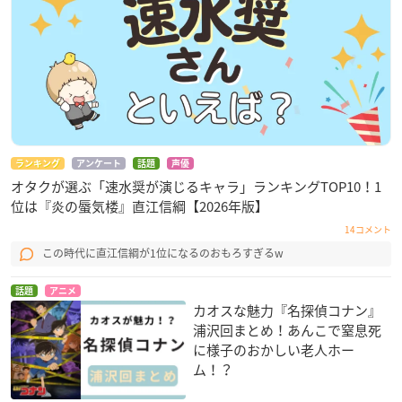
ランキング
アンケート
話題
声優
オタクが選ぶ「速水奨が演じるキャラ」ランキングTOP10！1
位は『炎の蜃気楼』直江信綱【2026年版】
14コメント
この時代に直江信綱が1位になるのおもろすぎるw
話題
アニメ
カオスな魅力『名探偵コナン』
浦沢回まとめ！あんこで窒息死
に様子のおかしい老人ホー
ム！？