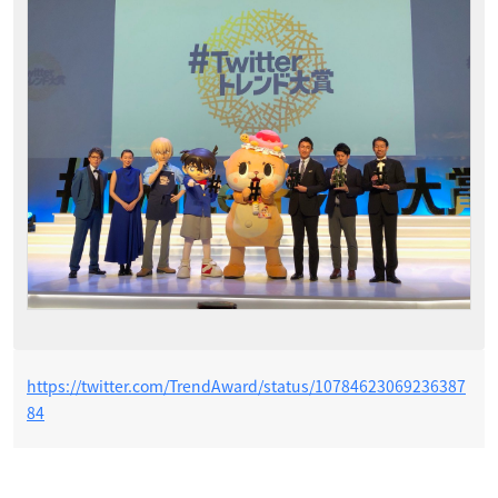
https://twitter.com/TrendAward/status/10784623069236387
84