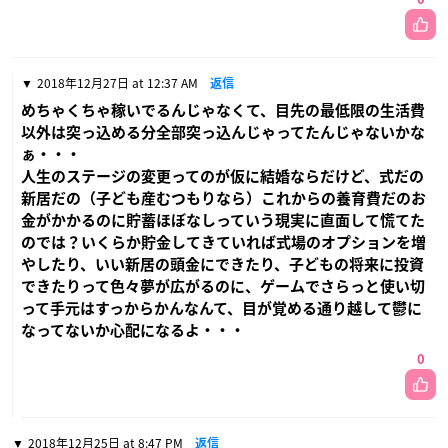
2018年12月27日 at 12:37 AM
返信
めちゃくちゃ稼いでるんじゃなくて、目先の最低限の生活費
以外は突っ込める分全部突っ込んじゃってたんじゃないかな
ぁ・・・
人生のステージの変更ってのが仮に結婚ならだけど、式だの
新居だの（子ども産むつもりなら）これからの養育費だのお
金がかかるのに貯蓄ほぼなしっていう現実に直面して慌てた
のでは？いくらか貯金してきていれば式場のオプションを増
やしたり、いい新居の頭金にできたり、子どもの将来に投資
できたりって色々夢が広がるのに、ゲームでさらっと使い切
って手元はすっからかんなんて、目が覚める通り越して鬱に
なってないか心配になるよ・・・
0
2018年12月25日 at 8:47 PM
返信