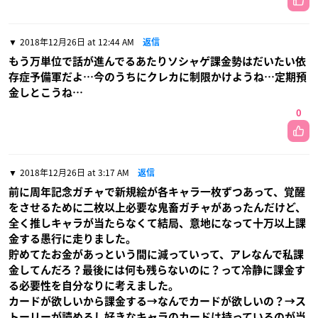
2018年12月26日 at 12:44 AM
返信
もう万単位で話が進んでるあたりソシャゲ課金勢はだいたい依
存症予備軍だよ…今のうちにクレカに制限かけようね…定期預
金しとこうね…
0
2018年12月26日 at 3:17 AM
返信
前に周年記念ガチャで新規絵が各キャラ一枚ずつあって、覚醒
をさせるために二枚以上必要な鬼畜ガチャがあったんだけど、
全く推しキャラが当たらなくて結局、意地になって十万以上課
金する愚行に走りました。
貯めてたお金があっという間に減っていって、アレなんで私課
金してんだろ？最後には何も残らないのに？って冷静に課金す
る必要性を自分なりに考えました。
カードが欲しいから課金する→なんでカードが欲しいの？→ス
トーリーが読めるし好きなキャラのカードは持っているのが当