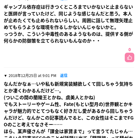
ギャンブル依存症は行きつくところまでいかないと止まらない
と医師が言っていたけど、同じような感じなんだと思う。本人
が止めたくても止められないらしい。周囲に話して無理矢理止
めてもらうような環境を作るしかないんじゃないかと。
っつうか、こういう中毒性のあるようなものは、提供する側が
何らかの防御策を立てられないもんなのか・・
0
2018年12月25日 at 9:01 PM
返信
なんだかなぁ…いや私も新規実装鯖欲しくて回しちゃう気持ち
とか凄くわかるんだけど…。
(ついこの間の蘭陵王とかね、虞美人とかね)
でもストーリーやゲーム性、Fate(もとい型月の)世界観とかキ
ャラが魅力的でとてつもなく好きだし愛があるから回しちゃう
んだけど、なんかこの記事読んでると、この女性はそこまでFG
Oのこと考えてなさそー……
ほら、某声優さんが「課金は家賃まで」って言うてたじゃん…