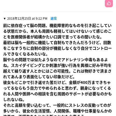
2018年12月25日 at 9:12 PM
返信
前に依存症って脳の問題、機能障害的なものを引き起こしてい
る状態だから、本人も周囲も軽視してはいけないって感じのこ
とを医療関係者が結構かたい口調で言ってるの聞いたな。
最初は脳も一般的に機能して自制もできたんだろうけど、回数
をこなすうちに自制の部分が機能しなくなり自分でコントロー
ルできなくなるみたいな。
脳やらの問題では似たようなのでアドレナリン中毒もあるよ
ね。スカイダイビングとか刺激が強い行為を異様に好み平均を
越えて繰り返す人とかにはこの可能性。これは物好きで済まさ
れてあんまり表面化してない印象だけど。
彼女もどこかで引き返せた筈だけど、金額が400万まできちゃ
ってるならもう自力でやめられると思わず、親身になってくる
れる人間や医師への相談を含む周囲のサポートが必要なのかも
しれないね。
それと高額を使い込むって、一般的にストレスの反動ってのが
多いから、彼女の生活習慣、人間関係、職種や仕事量なんかの