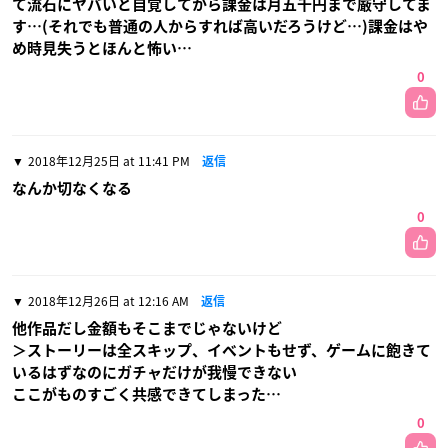
て流石にヤバいと自覚してから課金は月五千円まで厳守してま
す…(それでも普通の人からすれば高いだろうけど…)課金はや
め時見失うとほんと怖い…
0
2018年12月25日 at 11:41 PM
返信
なんか切なくなる
0
2018年12月26日 at 12:16 AM
返信
他作品だし金額もそこまでじゃないけど
＞ストーリーは全スキップ、イベントもせず、ゲームに飽きて
いるはずなのにガチャだけが我慢できない
ここがものすごく共感できてしまった…
0