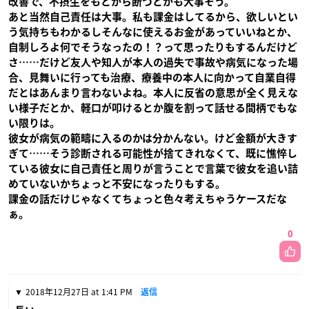
改善で、不摂生をもとから断つとかも大事そう。
あと当然自己責任は大事。私も課金はしてるから、欲しいとい
う気持ちもわかるしそんなに使えるお金があっていいねとか、
自制しろよ何でそうなったの！？って思ったりもするんだけど
さ……だけど友人や知人が本人の過失で事故や病気になった場
合、見舞いに行っても治療、療養中の本人に向かって自業自得
だとはあんまり言わないよね。本人に反省の意思が全く見えな
い様子だとか、軽口が叩けるとか腹を割って話せる間柄でもな
い限りは。
彼女が病気の範疇に入るのかは分かんない。けど金額が大きす
ぎて……そう診断される可能性が捨てきれなくて、既に憔悴し
ている彼女に自己責任と周りが言うことで言葉で彼女を追い詰
めていないかちょっと不安になったりもする。
課金の話だけじゃなくてちょっと色々考えちゃうケースだな
ぁ。
0
2018年12月27日 at 1:41 PM
返信