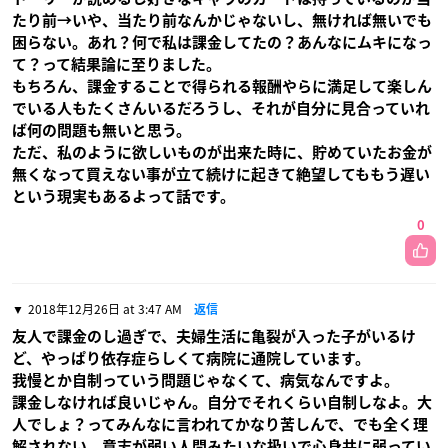
たり前→いや、当たり前なんかじゃないし、無ければ無いでも
困らない。あれ？何で私は課金してたの？あんなにムキになっ
て？って結果論に至りました。
もちろん、課金することで得られる報酬やらに満足して楽しん
でいる人もたくさんいるだろうし、それが自分に見合っていれ
ば何の問題も無いと思う。
ただ、私のように欲しいものが出来た時に、貯めていたお金が
無くなって買えない事が立て続けに起きて絶望してももう遅い
という現実もあるよって話です。
0
2018年12月26日 at 3:47 AM
返信
友人で課金のし過ぎで、夫婦生活に亀裂が入った子がいるけ
ど、やっぱり依存症らしくて病院に通院しています。
我慢とか自制っていう問題じゃなくて、病気なんですよ。
課金しなければ良いじゃん。自分でそれくらい自制しなよ。大
人でしょ？ってみんなに言われてかなり苦しんで、でも全く理
解されない。意志が弱い人間みたいな扱いで心身共に弱ってい