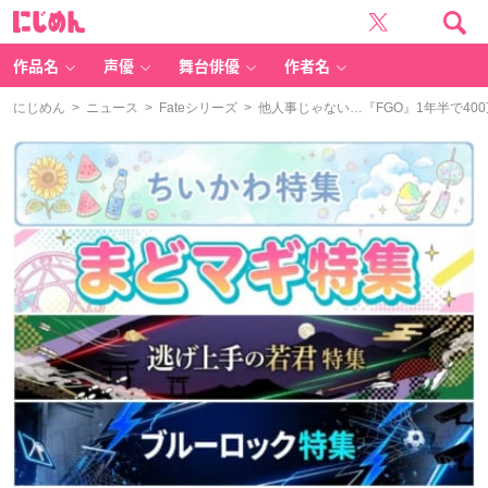
に
じ
め
ん
作品名
声優
舞台俳優
作者名
にじめん
>
ニュース
>
Fateシリーズ
> 他人事じゃない…『FGO』1年半で4