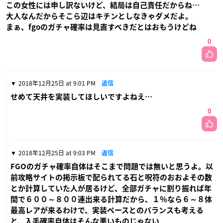
この女性には申し訳ないけど、結局は自己責任だからね…
大人なんだからそこら辺はキチンとしなきゃダメだよ。
まぁ、fgoのガチャ確率は見直すべきだとはおもうけどね
0
2018年12月25日 at 9:01 PM
返信
せめて天井を実装してほしいですよねえ…
0
2018年12月25日 at 9:03 PM
返信
FGOのガチャ確率自体はそこまで問題では無いと思うよ。以
前攻略サイトの掲示板で配られてる石と呪符のおおよその数
とか計算していた人が居るけど、全部ガチャに割り振れば年
間で６００～８００連出来る計算だから、１％なら６～８体
最高レアが来るわけで、実装ペースとのバランスも考える
と、入手確率自体はそんな悪いものじゃない