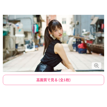
高画質で見る (全1枚)