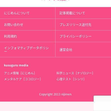
にじめんについて
記事掲載について
お問い合わせ
プレスリリース送付先
利用規約
プライバシーポリシー
インフォマティブデータポリシ
運営会社
ー
kusuguru
media
アニメ情報［にじめん］
科学ニュース［ナゾロジー］
メンタルケア［ココロジー］
心理テスト［シンリ］
Copyright 2013 nijimen.