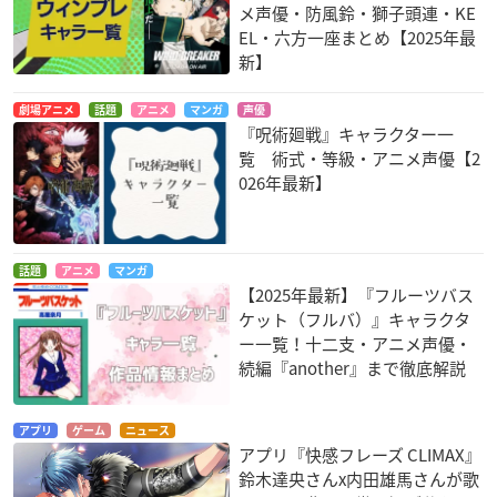
メ声優・防風鈴・獅子頭連・KE
EL・六方一座まとめ【2025年最
新】
劇場アニメ
話題
アニメ
マンガ
声優
『呪術廻戦』キャラクター一
覧 術式・等級・アニメ声優【2
026年最新】
話題
アニメ
マンガ
【2025年最新】『フルーツバス
ケット（フルバ）』キャラクタ
ー一覧！十二支・アニメ声優・
続編『another』まで徹底解説
アプリ
ゲーム
ニュース
アプリ『快感フレーズ CLIMAX』
鈴木達央さんx内田雄馬さんが歌