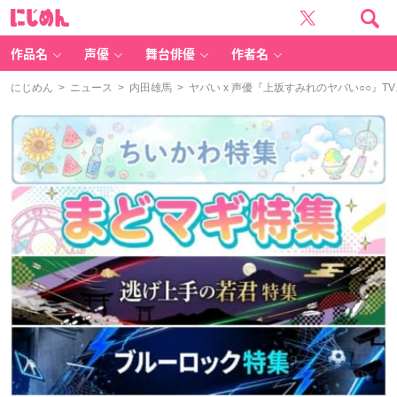
に
じ
め
ん
作品名
声優
舞台俳優
作者名
にじめん
>
ニュース
>
内田雄馬
> ヤバい x 声優『上坂すみれのヤバい○○』