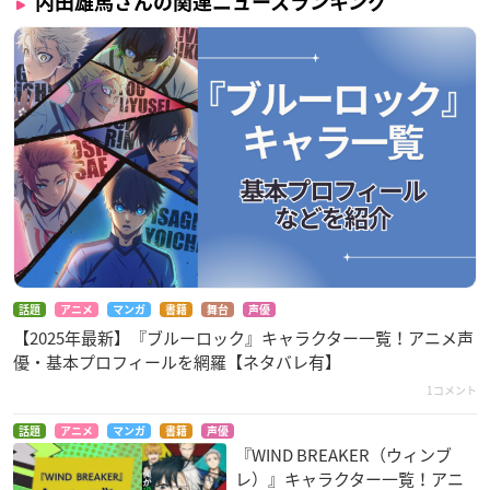
内田雄馬さんの関連ニュースランキング
話題
アニメ
マンガ
書籍
舞台
声優
【2025年最新】『ブルーロック』キャラクター一覧！アニメ声
優・基本プロフィールを網羅【ネタバレ有】
1コメント
話題
アニメ
マンガ
書籍
声優
『WIND BREAKER（ウィンブ
レ）』キャラクター一覧！アニ