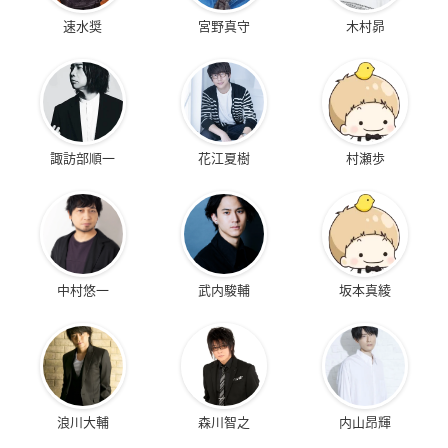
速水奨
宮野真守
木村昴
諏訪部順一
花江夏樹
村瀬歩
中村悠一
武内駿輔
坂本真綾
浪川大輔
森川智之
内山昂輝