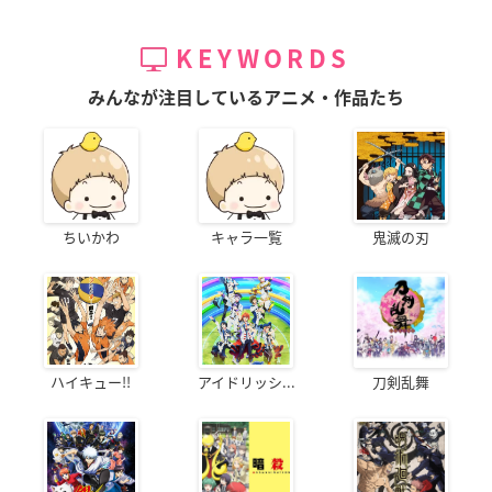
KEYWORDS
みんなが注目しているアニメ・作品たち
ちいかわ
キャラ一覧
鬼滅の刃
ハイキュー!!
アイドリッシ...
刀剣乱舞