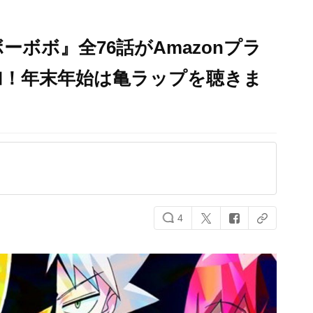
ボボ』全76話がAmazonプラ
加！年末年始は亀ラップを聴きま
4