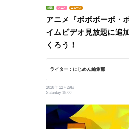
話題
アニメ
ニュース
アニメ『ボボボーボ・ボー
イムビデオ見放題に追
くろう！
ライター：にじめん編集部
2018年 12月29日
Saturday 18:00