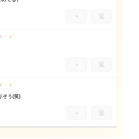
＋
返
M
0
＋
返
M
0
そう(笑)
＋
返