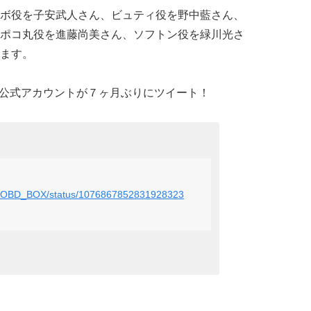
ボ役を子安武人さん、ビュティ役を野中藍さん、
ポコ丸役を進藤尚美さん、ソフトン役を緑川光さ
ます。
OX公式アカウントが７ヶ月ぶりにツイート！
BOBOBD_BOX/status/1076867852831928323