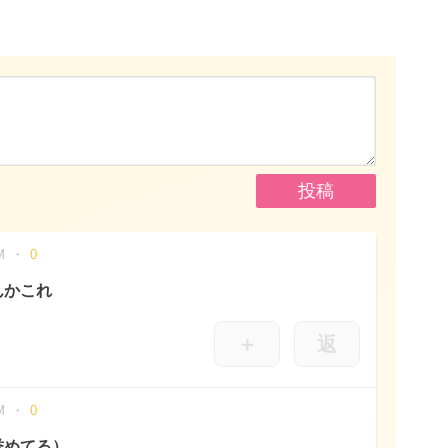
M
0
んかこれ
＋
返
M
0
誉めてる）