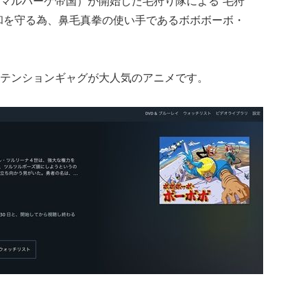
マルハーゲ帝国
）が開始した毛狩り隊による“毛狩
和を守る為、鼻毛真拳の使い手であるボボボーボ・
テンションギャグが大人気のアニメです。