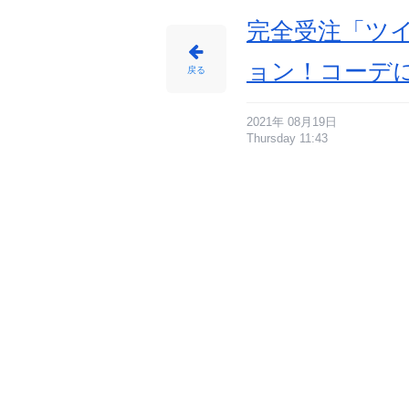
-
ア
ニ
完全受注「ツ
メ
情
報
サ
ョン！コーデ
イ
戻る
ト
に
じ
め
ん
2021年 08月19日
Thursday 11:43