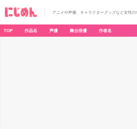
「デ
ィ
ズ
アニメや声優、キャラクターグッズなど女性の
ニ
ー
ツ
イ
ス
TOP
作品名
声優
舞台俳優
作者名
テ
ッ
ド
ワ
ン
ダ
ー
ラ
ン
ド
×
サ
マ
ン
サ
タ
バ
サ」
デ
ィ
ア
ソ
ム
ニ
ア
寮
S
h
o
ul
d
er
B
a
g