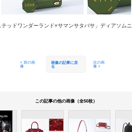
テッドワンダーランド×サマンサタバサ」ディアソムニア寮 S
< 前の画
次の画
画像の記事に戻
像
像 >
る
この記事の他の画像（全50枚）