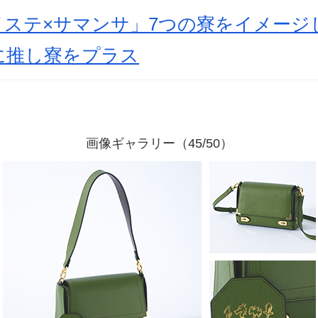
イステ×サマンサ」7つの寮をイメージ
に推し寮をプラス
画像ギャラリー（45/50）