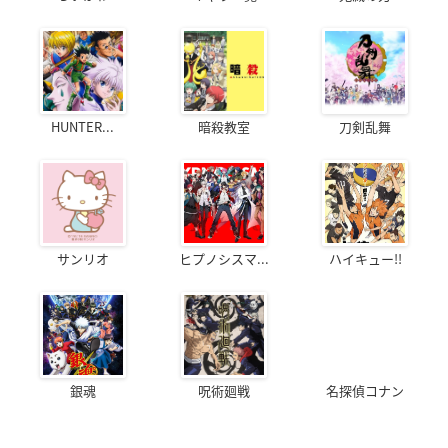
HUNTER...
暗殺教室
刀剣乱舞
サンリオ
ヒプノシスマ...
ハイキュー!!
銀魂
呪術廻戦
名探偵コナン