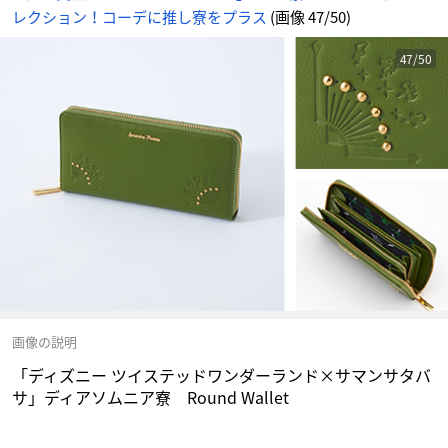
メ
レクション！コーデに推し寮をプラス
(画像 47/50)
情
報
サ
イ
ト
47/50
に
じ
め
ん
画像の説明
「ディズニー ツイステッドワンダーランド×サマンサタバ
サ」ディアソムニア寮 Round Wallet