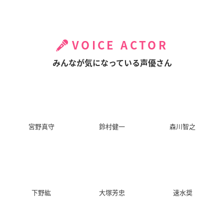
VOICE ACTOR
みんなが気になっている声優さん
宮野真守
鈴村健一
森川智之
下野紘
大塚芳忠
速水奨