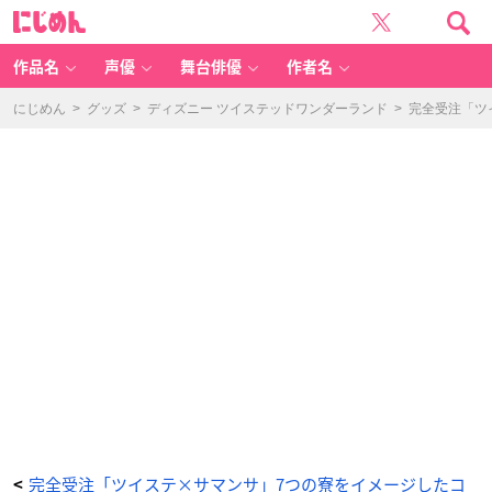
「デ
に
ィ
じ
ズ
め
ニ
ん
ー
ツ
作品名
声優
舞台俳優
作者名
イ
ス
テ
ッ
にじめん
>
グッズ
>
ディズニー ツイステッドワンダーランド
>
完全受注「ツ
ド
ワ
ン
ダ
ー
ラ
ン
ド
×
サ
マ
ン
サ
タ
バ
サ」
デ
ィ
ア
ソ
ム
ニ
ア
寮
R
o
u
n
d
W
al
le
t -
ア
完全受注「ツイステ×サマンサ」7つの寮をイメージしたコ
<
ニ