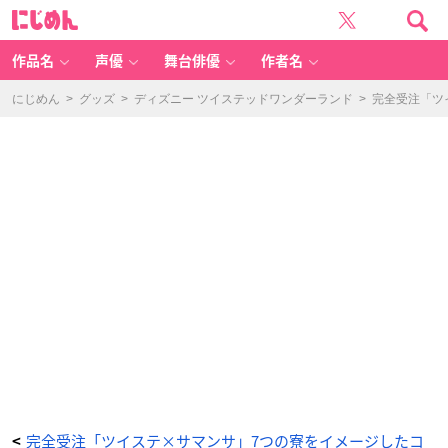
「デ
に
ィ
じ
ズ
め
ニ
ん
ー
ツ
作品名
声優
舞台俳優
作者名
イ
ス
テ
ッ
にじめん
>
グッズ
>
ディズニー ツイステッドワンダーランド
>
完全受注「ツ
ド
ワ
ン
ダ
ー
ラ
ン
ド
×
サ
マ
ン
サ
タ
バ
サ」
サ
バ
ナ
ク
ロ
ー
寮
R
o
u
n
d
W
al
le
t -
ア
ニ
完全受注「ツイステ×サマンサ」7つの寮をイメージしたコ
<
メ