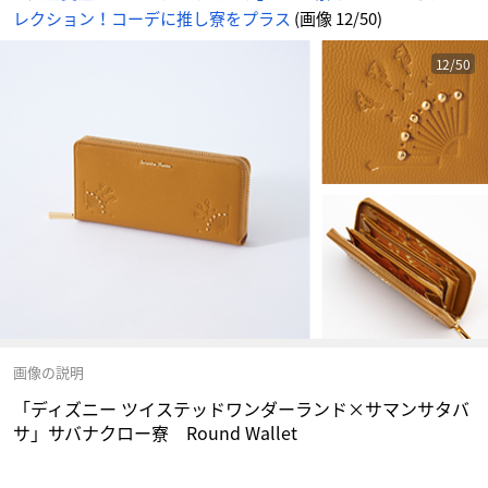
情
レクション！コーデに推し寮をプラス
(画像 12/50)
報
サ
イ
ト
に
12/50
じ
め
ん
画像の説明
「ディズニー ツイステッドワンダーランド×サマンサタバ
サ」サバナクロー寮 Round Wallet