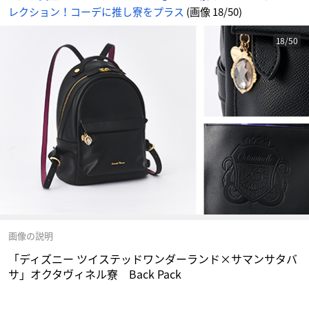
メ
レクション！コーデに推し寮をプラス
(画像 18/50)
情
報
サ
イ
ト
18/50
に
じ
め
ん
画像の説明
「ディズニー ツイステッドワンダーランド×サマンサタバ
サ」オクタヴィネル寮 Back Pack