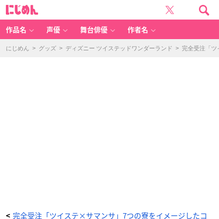
「デ
に
ィ
じ
ズ
め
ニ
ん
ー
ツ
作品名
声優
舞台俳優
作者名
イ
ス
テ
ッ
にじめん
>
グッズ
>
ディズニー ツイステッドワンダーランド
>
完全受注「ツ
ド
ワ
ン
ダ
ー
ラ
ン
ド
×
サ
マ
ン
サ
タ
バ
サ」
オ
ク
タ
ヴ
ィ
ネ
ル
寮
B
a
c
k
P
a
c
k
-
ア
完全受注「ツイステ×サマンサ」7つの寮をイメージしたコ
<
ニ