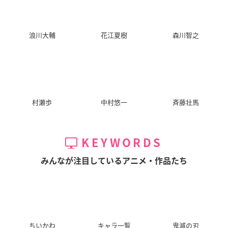
浪川大輔
花江夏樹
森川智之
村瀬歩
中村悠一
斉藤壮馬
KEYWORDS
みんなが注目しているアニメ・作品たち
ちいかわ
キャラ一覧
鬼滅の刃