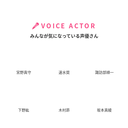
VOICE ACTOR
みんなが気になっている声優さん
宮野真守
速水奨
諏訪部順一
下野紘
木村昴
坂本真綾