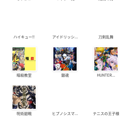
ハイキュー!!
アイドリッシ...
刀剣乱舞
暗殺教室
銀魂
HUNTER...
呪術廻戦
ヒプノシスマ...
テニスの王子様