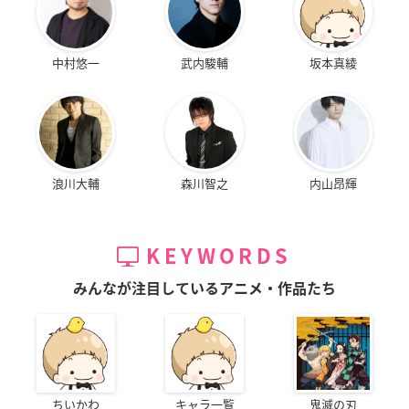
中村悠一
武内駿輔
坂本真綾
浪川大輔
森川智之
内山昂輝
KEYWORDS
みんなが注目しているアニメ・作品たち
ちいかわ
キャラ一覧
鬼滅の刃