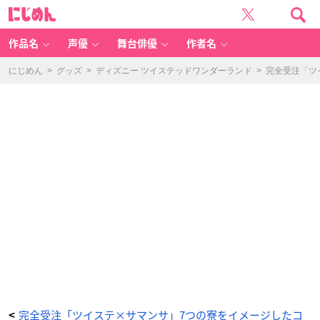
「デ
に
ィ
じ
ズ
め
ニ
ん
ー
ツ
作品名
声優
舞台俳優
作者名
イ
ス
テ
ッ
にじめん
>
グッズ
>
ディズニー ツイステッドワンダーランド
>
完全受注「ツ
ド
ワ
ン
ダ
ー
ラ
ン
ド
×
サ
マ
ン
サ
タ
バ
サ」
イ
グ
ニ
ハ
イ
ド
寮
R
o
u
n
d
W
al
le
t -
ア
ニ
完全受注「ツイステ×サマンサ」7つの寮をイメージしたコ
<
メ