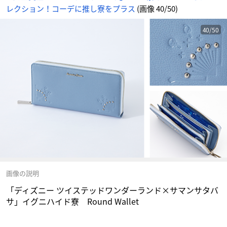
情
レクション！コーデに推し寮をプラス
(画像 40/50)
報
サ
イ
ト
に
40/50
じ
め
ん
画像の説明
「ディズニー ツイステッドワンダーランド×サマンサタバ
サ」イグニハイド寮 Round Wallet