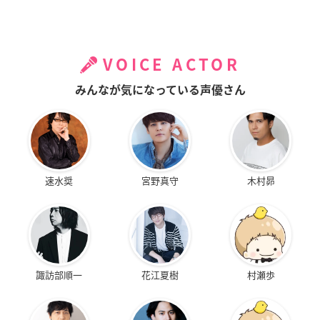
VOICE ACTOR
みんなが気になっている声優さん
速水奨
宮野真守
木村昴
諏訪部順一
花江夏樹
村瀬歩