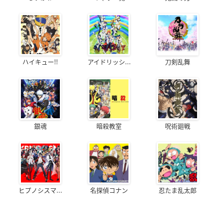
ハイキュー!!
アイドリッシ...
刀剣乱舞
銀魂
暗殺教室
呪術廻戦
ヒプノシスマ...
名探偵コナン
忍たま乱太郎