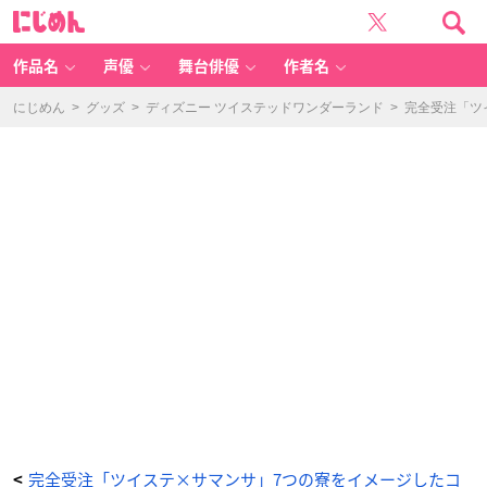
「デ
に
ィ
じ
ズ
め
ニ
ん
ー
ツ
作品名
声優
舞台俳優
作者名
イ
ス
テ
ッ
にじめん
>
グッズ
>
ディズニー ツイステッドワンダーランド
>
完全受注「ツ
ド
ワ
ン
ダ
ー
ラ
ン
ド
×
サ
マ
ン
サ
タ
バ
サ」
イ
グ
ニ
ハ
イ
ド
寮
B
a
c
k
P
a
c
k
-
ア
ニ
完全受注「ツイステ×サマンサ」7つの寮をイメージしたコ
<
メ