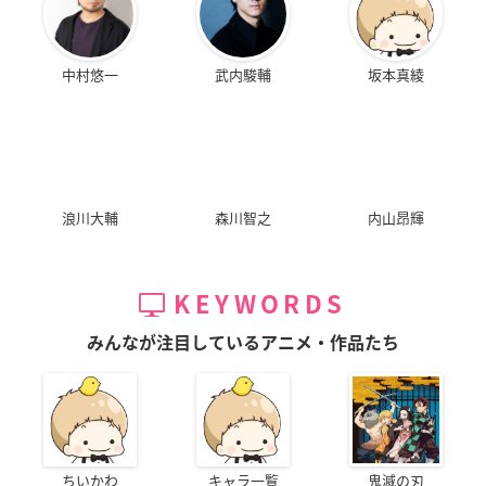
中村悠一
武内駿輔
坂本真綾
浪川大輔
森川智之
内山昂輝
KEYWORDS
みんなが注目しているアニメ・作品たち
ちいかわ
キャラ一覧
鬼滅の刃