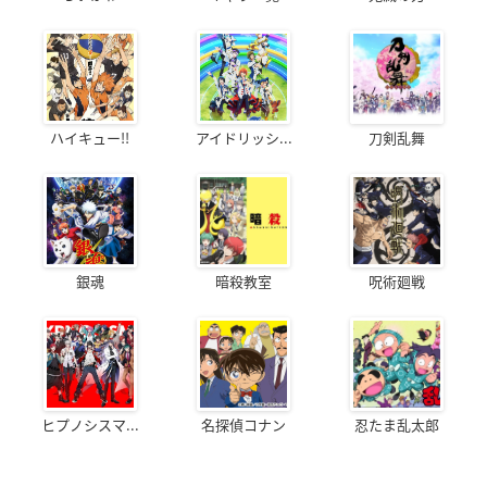
ハイキュー!!
アイドリッシ...
刀剣乱舞
銀魂
暗殺教室
呪術廻戦
ヒプノシスマ...
名探偵コナン
忍たま乱太郎