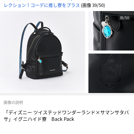
情
レクション！コーデに推し寮をプラス
(画像 39/50)
報
サ
イ
ト
に
39/50
じ
め
ん
画像の説明
「ディズニー ツイステッドワンダーランド×サマンサタバ
サ」イグニハイド寮 Back Pack