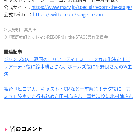
公式サイト：
https://www.marv.jp/special/reborn-the-stage/
公式Twitter：
https://twitter.com/stage_reborn
© 天野明／集英社
©『家庭教師ヒットマンREBORN!』the STAGE製作委員会
関連記事
ジャンプSQ.『憂国のモリアーティ』ミュージカル化決定！モ
リアーティ役に鈴木勝吾さん、ホームズ役に平野良さんのW主
演
舞台『ヒロアカ』キャスト・CMなど一挙解禁！デク役に『刀
ミュ』陸奥守吉行も務めた田村心さん、轟焦凍役に北村諒さん
皆のコメント