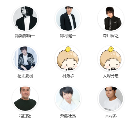
諏訪部順一
鈴村健一
森川智之
花江夏樹
村瀬歩
大塚芳忠
稲田徹
斉藤壮馬
木村昴