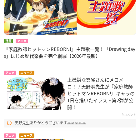
話題
アニメ
『家庭教師ヒットマンREBORN!』主題歌一覧！「Drawing day
s」はじめ歴代楽曲を完全網羅【2026年最新】
アニメ
ニュース
上機嫌な雲雀さんにメロメ
ロ！？天野明先生​が『家庭教師
ヒットマンREBORN!』キャラの
1日を描いたイラスト第2弾が公
開！
9コメント
天野先生ありがとうございます🙏🙏🙏🙏🙏
アニメ
ニュース