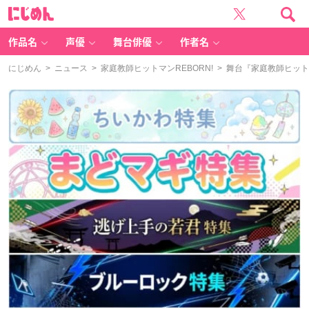
に
じ
め
ん
作品名
声優
舞台俳優
作者名
にじめん
>
ニュース
>
家庭教師ヒットマンREBORN!
> 舞台『家庭教師ヒット