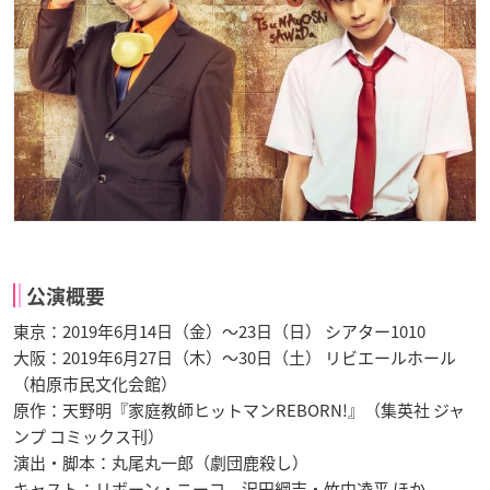
公演概要
東京：2019年6月14日（金）～23日（日） シアター1010
大阪：2019年6月27日（木）～30日（土） リビエールホール
（柏原市民文化会館）
原作：天野明『家庭教師ヒットマンREBORN!』（集英社 ジャ
ンプ コミックス刊）
演出・脚本：丸尾丸一郎（劇団鹿殺し）
キャスト：リボーン・ニーコ、沢田綱吉・竹中凌平 ほか