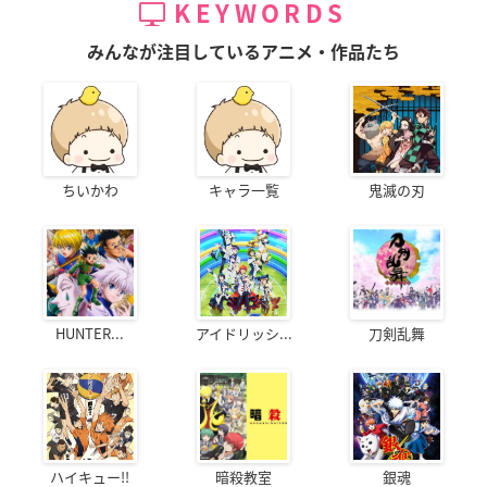
KEYWORDS
みんなが注目しているアニメ・作品たち
ちいかわ
キャラ一覧
鬼滅の刃
HUNTER...
アイドリッシ...
刀剣乱舞
ハイキュー!!
暗殺教室
銀魂