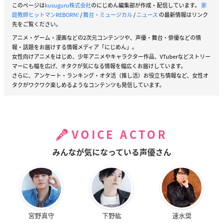
このページは
kusuguru株式会社
のにじめん編集部が作成・配信しています。
家
庭教師ヒットマンREBORN!
/
舞台・ミュージカル
/
ニュース
の最新情報はリンク
先をご覧ください。
アニメ・ゲーム・漫画などの2次元コンテンツや、声優・舞台・俳優などの情
報・話題をお届けする情報メディア「にじめん」。
女性向けアニメをはじめ、少年アニメやキャラクター作品、VTuberなどストリー
マーにも幅を広げ、オタクが気になる情報を幅広くお届けしています。
さらに、アンケート・ランキング・オタ活（推し活）お役立ち情報など、女性オ
タクがワクワク楽しめるようなコンテンツも発信しています。
VOICE ACTOR
みんなが気になっている声優さん
宮野真守
下野紘
速水奨