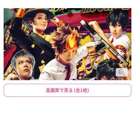
高画質で見る (全1枚)