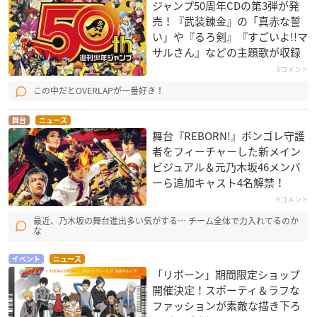
ジャンプ50周年CDの第3弾が発
売！『武装錬金』の「真赤な誓
い」や『るろ剣』『すごいよ!!マ
サルさん』などの主題歌が収録
3コメント
この中だとOVERLAPが一番好き！
舞台
ニュース
舞台『REBORN!』ボンゴレ守護
者をフィーチャーした新メイン
ビジュアル＆元乃木坂46メンバ
ーら追加キャスト4名解禁！
9コメント
最近、乃木坂の舞台進出多い気がする… チーム全体で力入れてるのか
な
イベント
ニュース
「リボーン」期間限定ショップ
開催決定！スポーティ＆ラフな
ファッションが素敵な描き下ろ