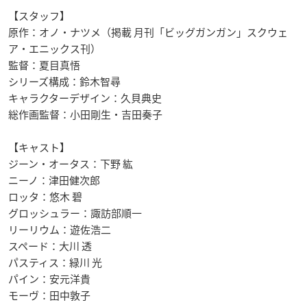
【スタッフ】
原作：オノ・ナツメ（掲載 月刊「ビッグガンガン」スクウェ
ア・エニックス刊）
監督：夏目真悟
シリーズ構成：鈴木智尋
キャラクターデザイン：久貝典史
総作画監督：小田剛生・吉田奏子
【キャスト】
ジーン・オータス：下野 紘
ニーノ：津田健次郎
ロッタ：悠木 碧
グロッシュラー：諏訪部順一
リーリウム：遊佐浩二
スペード：大川 透
パスティス：緑川 光
パイン：安元洋貴
モーヴ：田中敦子