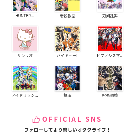
HUNTER...
暗殺教室
刀剣乱舞
サンリオ
ハイキュー!!
ヒプノシスマ...
アイドリッシ...
銀魂
呪術廻戦
OFFICIAL SNS
フォローしてより楽しいオタクライフ！