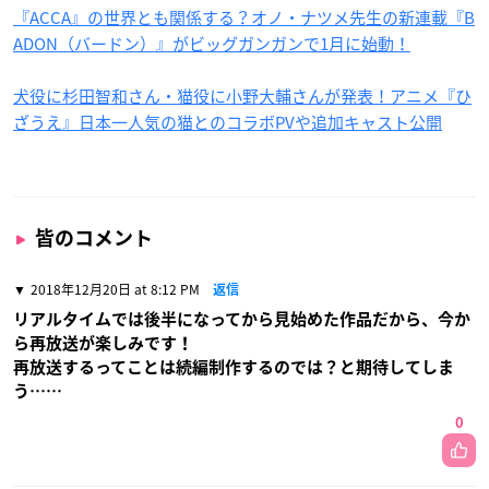
『ACCA』の世界とも関係する？オノ・ナツメ先生の新連載『B
ADON（バードン）』がビッグガンガンで1月に始動！
犬役に杉田智和さん・猫役に小野大輔さんが発表！アニメ『ひ
ざうえ』日本一人気の猫とのコラボPVや追加キャスト公開
皆のコメント
2018年12月20日 at 8:12 PM
返信
リアルタイムでは後半になってから見始めた作品だから、今か
ら再放送が楽しみです！
再放送するってことは続編制作するのでは？と期待してしま
う……
0