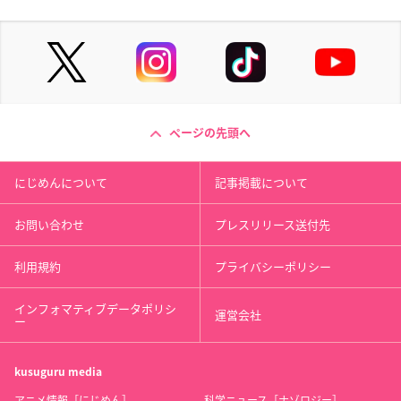
ページの先頭へ
にじめんについて
記事掲載について
お問い合わせ
プレスリリース送付先
利用規約
プライバシーポリシー
インフォマティブデータポリシ
運営会社
ー
kusuguru
media
アニメ情報［にじめん］
科学ニュース［ナゾロジー］