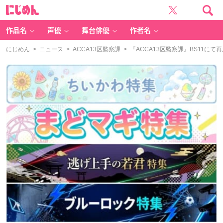
に
じ
め
ん
作品名
声優
舞台俳優
作者名
にじめん
>
ニュース
>
ACCA13区監察課
> 『ACCA13区監察課』BS11に