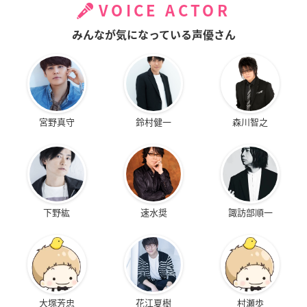
VOICE ACTOR
みんなが気になっている声優さん
宮野真守
鈴村健一
森川智之
下野紘
速水奨
諏訪部順一
大塚芳忠
花江夏樹
村瀬歩