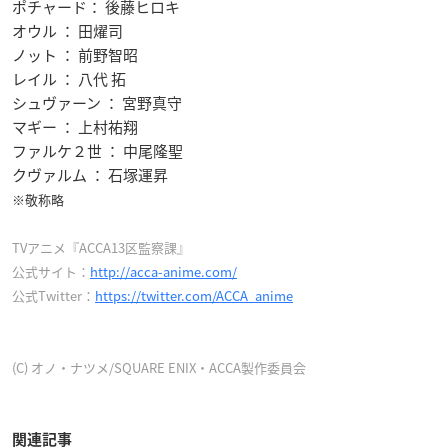
ポチャード： 後藤ヒロキ
オウル ： 田燿司
ノット ： 前野智昭
レイル ： 八代 拓
シュヴァーン ： 宮野真守
マギー ： 上村祐翔
ファルケ２世 ： 中尾隆聖
クヴァルム ： 石塚運昇
※敬称略
TVアニメ『ACCA13区監察課』
公式サイト：
http://acca-anime.com/
公式Twitter：
https://twitter.com/ACCA_anime
(C) オノ・ナツメ/SQUARE ENIX・ACCA製作委員会
関連記事