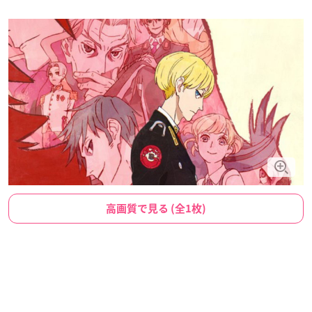
高画質で見る (全1枚)