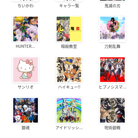
ちいかわ
キャラ一覧
鬼滅の刃
HUNTER...
暗殺教室
刀剣乱舞
サンリオ
ハイキュー!!
ヒプノシスマ...
銀魂
アイドリッシ...
呪術廻戦