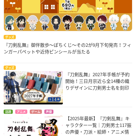
グッズ
『刀剣乱舞』御伴散歩～ぽちくじ～その2が9月下旬発売！フィ
ンガーパペットや近侍ピンシールが当たる
グッズ
『刀剣乱舞』2027年手帳が予約
開始！三日月宗近ら全14種の織
りデザインに刀剣男士名を刻印
話題
アニメ
ゲーム
声優
【2025年最新】『刀剣乱舞』キ
ャラクター一覧｜刀剣男士117振
の声優・刀派・絵師・アニメ情