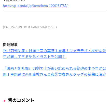
https://p-bandai.jp/item/item-1000131735/
(C)2015-2019 DMM GAMES/Nitroplus
関連記事
祝『刀剣乱舞』日向正宗の実装１周年！キャラデザ・枢やな先
生が麗しすぎる記念イラストを公開！
『映画刀剣乱舞』刀剣男士が追い詰められる緊迫の本予告が公
開！主題歌は西川貴教さんｘ布袋寅泰さんタッグの新曲に決定
皆のコメント