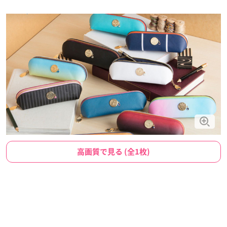
高画質で見る (全1枚)