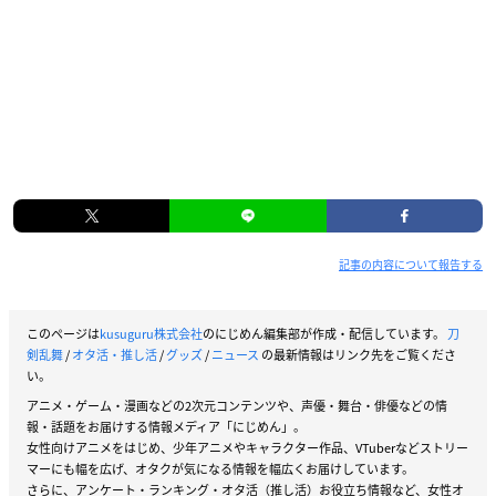
記事の内容について報告する
このページは
kusuguru株式会社
のにじめん編集部が作成・配信しています。
刀
剣乱舞
/
オタ活・推し活
/
グッズ
/
ニュース
の最新情報はリンク先をご覧くださ
い。
アニメ・ゲーム・漫画などの2次元コンテンツや、声優・舞台・俳優などの情
報・話題をお届けする情報メディア「にじめん」。
女性向けアニメをはじめ、少年アニメやキャラクター作品、VTuberなどストリー
マーにも幅を広げ、オタクが気になる情報を幅広くお届けしています。
さらに、アンケート・ランキング・オタ活（推し活）お役立ち情報など、女性オ