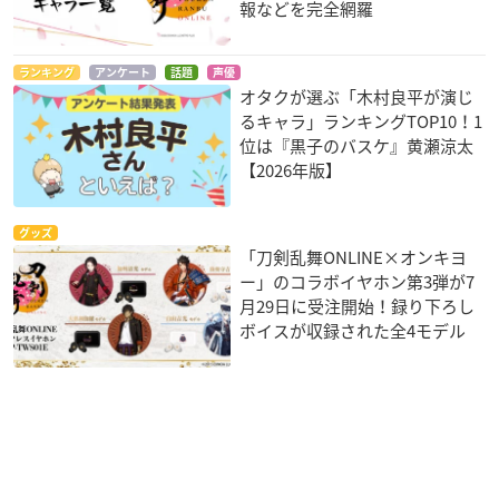
報などを完全網羅
ランキング
アンケート
話題
声優
オタクが選ぶ「木村良平が演じ
るキャラ」ランキングTOP10！1
位は『黒子のバスケ』黄瀬涼太
【2026年版】
グッズ
「刀剣乱舞ONLINE×オンキヨ
ー」のコラボイヤホン第3弾が7
月29日に受注開始！録り下ろし
ボイスが収録された全4モデル