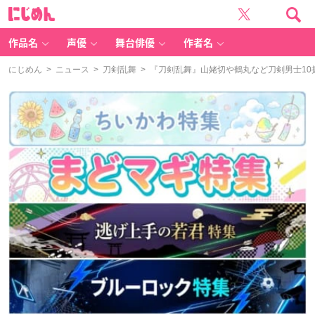
に
じ
め
ん
作品名
声優
舞台俳優
作者名
にじめん
>
ニュース
>
刀剣乱舞
> 『刀剣乱舞』山姥切や鶴丸など刀剣男士1