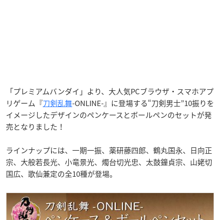
「プレミアムバンダイ」より、大人気PCブラウザ・スマホアプ
リゲーム『
刀剣乱舞
-ONLINE-』に登場する“刀剣男士”10振りを
イメージしたデザインのペンケースとボールペンのセットが発
売となりました！
ラインナップには、一期一振、薬研藤四郎、鶴丸国永、日向正
宗、大般若長光、小竜景光、燭台切光忠、太鼓鐘貞宗、山姥切
国広、歌仙兼定の全10種が登場。