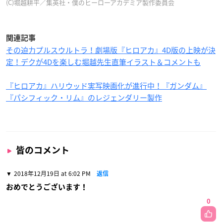
(C)堀越耕平／集英社・僕のヒーローアカデミア製作委員会
関連記事
その迫力プルスウルトラ！劇場版『ヒロアカ』4D版の上映が決
定！デクが4Dを楽しむ堀越先生直筆イラスト＆コメントも
『ヒロアカ』ハリウッド実写映画化が進行中！『ガンダム』
『パシフィック・リム』のレジェンダリー製作
皆のコメント
2018年12月19日 at 6:02 PM
返信
おめでとうございます！
0