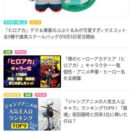
オタ活・推し活
グッズ
『ヒロアカ』デク＆爆豪のぷぷぐるみが可愛すぎ♪ マスコット
全9種や雄英スクールバッグが8月3日受注開始
話題
アニメ
『僕のヒーローアカデミア（ヒ
ロアカ）』キャラクター一覧
個性・アニメ声優・ヒーロー名
を全網羅
ランキング
話題
アニメ
「ジャンプアニメの人気主人公
キャラ」ランキングTOP9！「銀
魂」坂田銀時と同率1位に輝いた
のは？