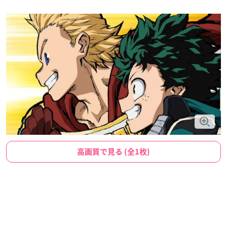
高画質で見る (全1枚)