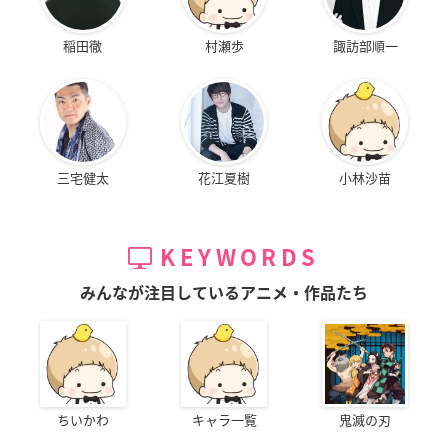
稲田徹
村瀬歩
諏訪部順一
三宅健太
花江夏樹
小林沙苗
KEYWORDS
みんなが注目しているアニメ・作品たち
ちいかわ
キャラ一覧
鬼滅の刃