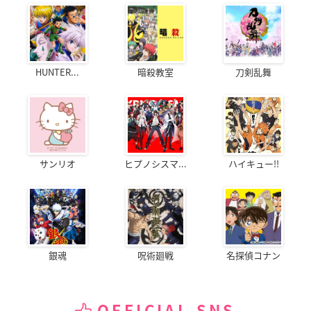
HUNTER...
暗殺教室
刀剣乱舞
サンリオ
ヒプノシスマ...
ハイキュー!!
銀魂
呪術廻戦
名探偵コナン
OFFICIAL SNS