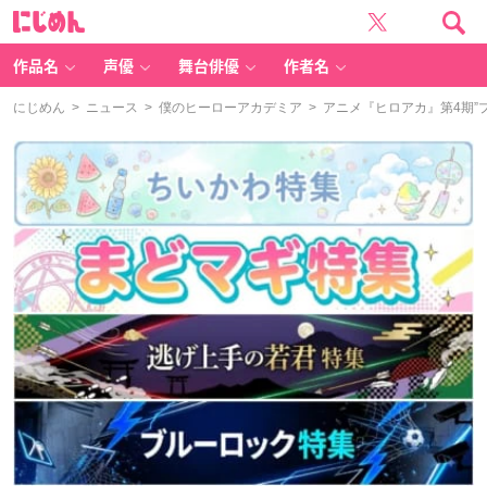
に
じ
め
ん
作品名
声優
舞台俳優
作者名
にじめん
>
ニュース
>
僕のヒーローアカデミア
> アニメ『ヒロアカ』第4期”