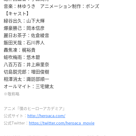
音楽：林ゆうき アニメーション制作：ボンズ
【キャスト】
緑谷出久：山下大輝
爆豪勝己：岡本信彦
麗日お茶子：佐倉綾音
飯田天哉：石川界人
轟焦凍：梶裕貴
蛙吹梅雨：悠木碧
八百万百：井上麻里奈
切島鋭児郎：増田俊樹
相澤消太：諏訪部順一
オールマイト：三宅健太
※敬称略
アニメ『僕のヒーローアカデミア』
公式サイト：
http://heroaca.com/
公式Twitter：
https://twitter.com/heroaca_movie