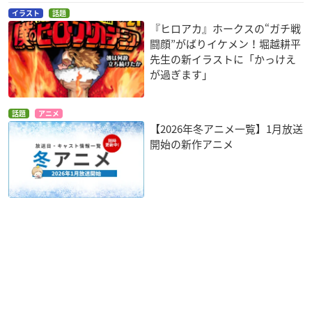
イラスト
話題
『ヒロアカ』ホークスの“ガチ戦
闘顔”がばりイケメン！堀越耕平
先生の新イラストに「かっけえ
が過ぎます」
話題
アニメ
【2026年冬アニメ一覧】1月放送
開始の新作アニメ