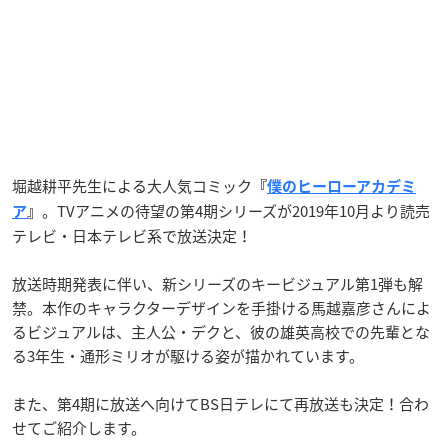
堀越耕平先生による大人気コミック
『
僕のヒーローアカデミ
。TVアニメの待望の第4期シリーズが2019年10月より読売
ア
』
テレビ・日本テレビ系で放送決定！
放送時期発表に伴い、新シリーズのキービジュアル第1弾も解
禁。本作のキャラクターデザインを手掛ける馬越嘉彦さんによ
るビジュアルは、主人公・デクと、彼の雄英高校での先輩とな
る3年生・通形ミリオが駆ける姿が描かれています。
また、第4期に放送へ向けてBS日テレにて再放送も決定！合わ
せてご紹介します。