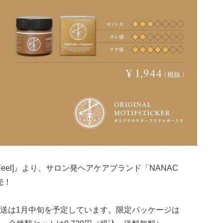
aven’s Feel]』より、サロン発ヘアケアブランド「NANAC
売！
送は1月中旬を予定しています。限定パッケージは