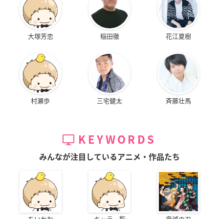
大塚芳忠
稲田徹
花江夏樹
村瀬歩
三宅健太
斉藤壮馬
KEYWORDS
みんなが注目しているアニメ・作品たち
ちいかわ
キャラ一覧
鬼滅の刃