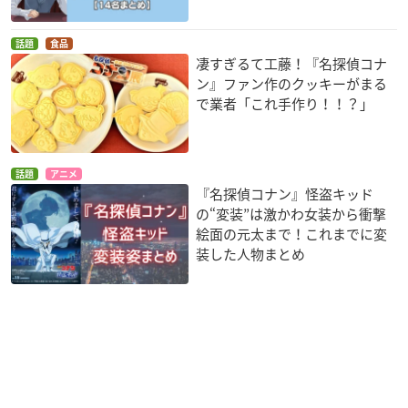
話題
食品
凄すぎるて工藤！『名探偵コナ
ン』ファン作のクッキーがまる
で業者「これ手作り！！？」
話題
アニメ
『名探偵コナン』怪盗キッド
の“変装”は激かわ女装から衝撃
絵面の元太まで！これまでに変
装した人物まとめ