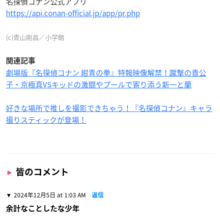
名探偵コナン公式アプリ
https://api.conan-official.jp/app/pr.php
(c)青山剛昌／小学館
関連記事
劇場版『名探偵コナン 紺青の拳』特報映像解禁！蹴撃の貴公
子・京極真VSキッドの激闘やプールで寄り添う新一と蘭
好きな場所で推しを撮影できちゃう！『名探偵コナン』キャラ
撮りスティックが登場！
皆のコメント
2024年12月5日 at 1:03 AM
返信
余計なことしたな少年