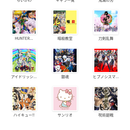
HUNTER...
暗殺教室
刀剣乱舞
アイドリッシ...
銀魂
ヒプノシスマ...
ハイキュー!!
サンリオ
呪術廻戦