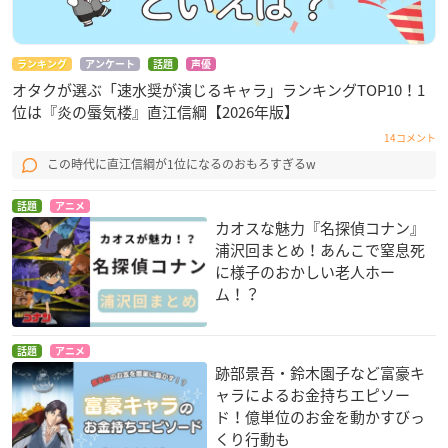
ランキング
アンケート
話題
声優
オタクが選ぶ「速水奨が演じるキャラ」ランキングTOP10！1
位は『炎の蜃気楼』直江信綱【2026年版】
14コメント
この時代に直江信綱が1位になるのおもろすぎるw
話題
アニメ
カオスな魅力『名探偵コナン』
浦沢回まとめ！あんこで窒息死
に様子のおかしい老人ホー
ム！？
話題
アニメ
跡部景吾・鈴木園子など富豪キ
ャラによるお金持ちエピソー
ド！億単位のお金を動かすびっ
くり行動も