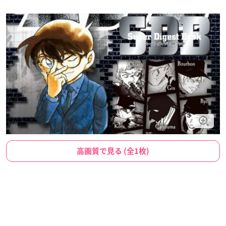
高画質で見る (全1枚)