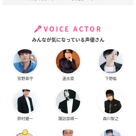
VOICE ACTOR
みんなが気になっている声優さん
宮野真守
速水奨
下野紘
鈴村健一
諏訪部順一
森川智之