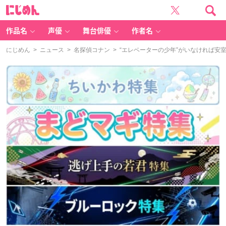
に
じ
め
ん
作品名
声優
舞台俳優
作者名
にじめん
>
ニュース
>
名探偵コナン
> “エレベーターの少年”がいなければ