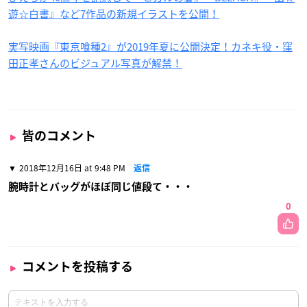
遊☆白書』など7作品の新規イラストを公開！
実写映画『東京喰種2』が2019年夏に公開決定！カネキ役・窪
田正孝さんのビジュアル写真が解禁！
皆のコメント
2018年12月16日 at 9:48 PM
返信
腕時計とバッグがほぼ同じ値段て・・・
0
コメントを投稿する