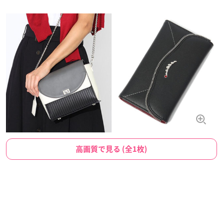
高画質で見る (全1枚)