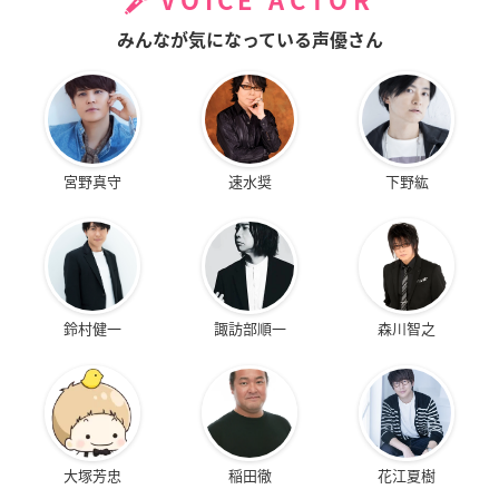
VOICE ACTOR
みんなが気になっている声優さん
宮野真守
速水奨
下野紘
鈴村健一
諏訪部順一
森川智之
大塚芳忠
稲田徹
花江夏樹