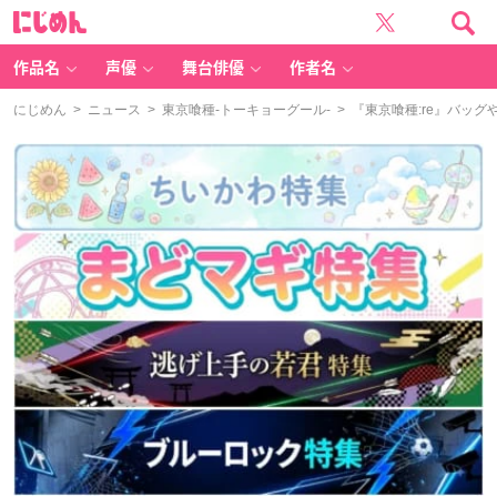
に
じ
め
ん
作品名
声優
舞台俳優
作者名
にじめん
>
ニュース
>
東京喰種-トーキョーグール-
> 『東京喰種:re』バッ