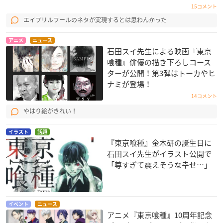
15コメント
エイプリルフールのネタが実現するとは思わんかった
アニメ
ニュース
石田スイ先生による映画『東京
喰種』俳優の描き下ろしコース
ターが公開！第3弾はトーカやヒ
ナミが登場！
14コメント
やはり絵がきれい！
イラスト
話題
『東京喰種』金木研の誕生日に
石田スイ先生がイラスト公開で
「尊すぎて震えそうな幸せ…」
イベント
ニュース
アニメ『東京喰種』10周年記念