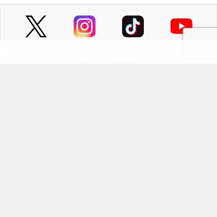
ページの先頭へ
にじめんについて
記事掲載について
お問い合わせ
プレスリリース送付先
利用規約
プライバシーポリシー
インフォマティブデータポリシ
運営会社
ー
kusuguru
media
アニメ情報［にじめん］
科学ニュース［ナゾロジー］