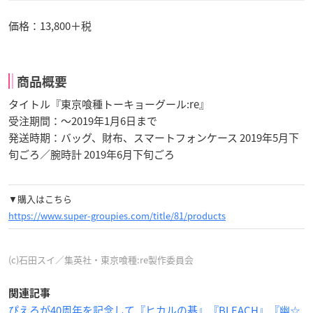
価格：13,800＋税
商品概要
タイトル『東京喰種トーキョーグール:re』
受注期間：〜2019年1月6日まで
発送時期：バッグ、財布、スマートフォンケース 2019年5月下
旬ごろ／腕時計 2019年6月下旬ごろ
▼購入はこちら
https://www.super-groupies.com/title/81/products
(c)石田スイ／集英社・東京喰種:re製作委員会
関連記事
ぴえろが40周年を記念して『ヒカルの碁』『BLEACH』『幽☆