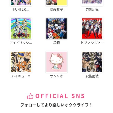
HUNTER...
暗殺教室
刀剣乱舞
アイドリッシ...
銀魂
ヒプノシスマ...
ハイキュー!!
サンリオ
呪術廻戦
OFFICIAL SNS
フォローしてより楽しいオタクライフ！