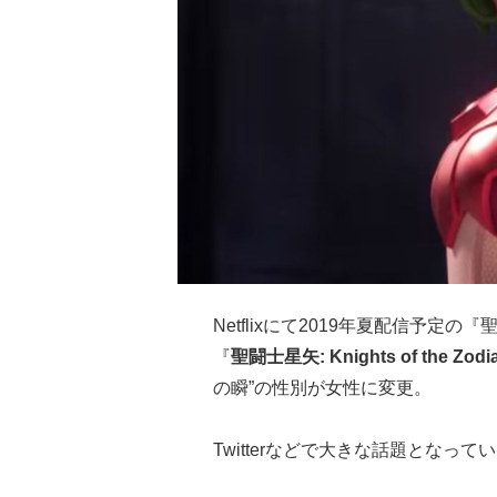
Netflixにて2019年夏配信予
『
聖闘士星矢: Knights of the Zod
の瞬”の性別が女性に変更。
Twitterなどで大きな話題となって