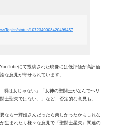
oNewsTopics/status/1072340008420499457
。YouTubeにて投稿された映像には低評価が高評価
論な意見が寄せられています。
ix……瞬は女じゃない」「女神の聖闘士がなんでヘリ
闘士聖矢ではない。」など、否定的な意見も。
要なら一輝姐さんだったら楽しかったかもしれな
が生まれたり様々な意見で『聖闘士星矢』関連の