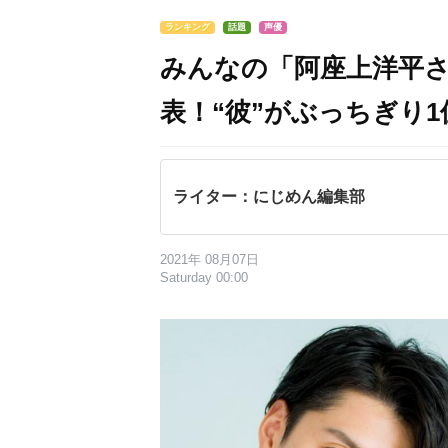
ランキング
話題
声優
みんなの「阿座上洋平
表！“彼”がぶっちぎり1
ライター：にじめん編集部
2021年 08月07日
Saturday 00:00