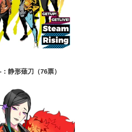
E-：静形薙刀（76票）