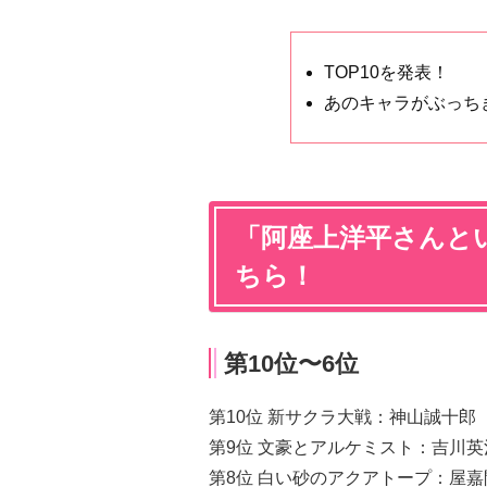
TOP10を発表！
あのキャラがぶっち
「阿座上洋平さんと
ちら！
第10位〜6位
第10位 新サクラ大戦：神山誠十郎（
第9位 文豪とアルケミスト：吉川英
第8位 白い砂のアクアトープ：屋嘉