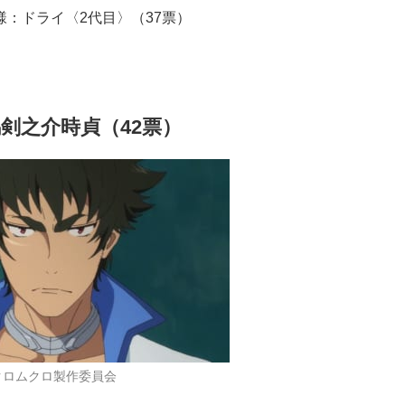
様：ドライ〈2代目〉（37票）
剣之介時貞（42票）
クロムクロ製作委員会