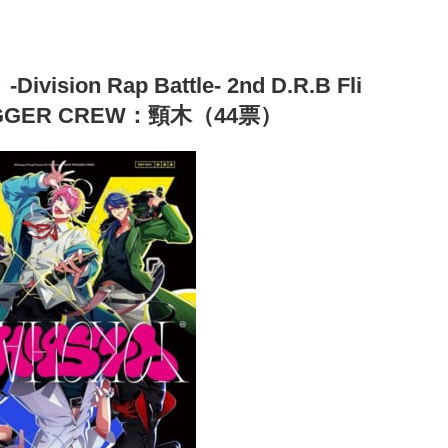
ion Rap Battle- 2nd D.R.B Fli
TRIGGER CREW：頸木（44票）