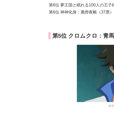
第6位 夢王国と眠れる100人の王子
第6位 神神化身：萬燈夜帳（37票）
第5位 クロムクロ：青馬
©