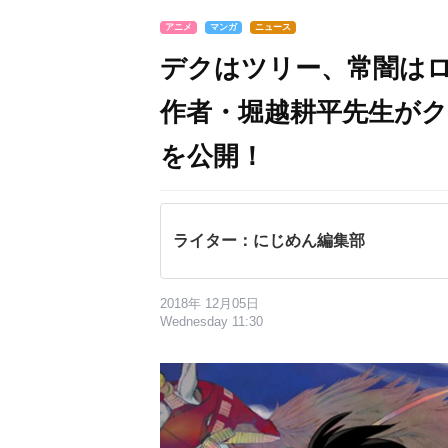
アニメ
マンガ
ニュース
デクはツリー、常闇は
作者・堀越耕平先生が
を公開！
ライター：にじめん編集部
2018年 12月05日
Wednesday 11:30