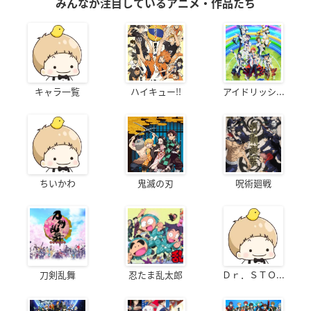
みんなが注目しているアニメ・作品たち
キャラ一覧
ハイキュー!!
アイドリッシ...
ちいかわ
鬼滅の刃
呪術廻戦
刀剣乱舞
忍たま乱太郎
Ｄｒ．ＳＴＯ...