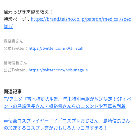
風邪っぴき声優を救え！
特設ページ：
https://brand.taisho.co.jp/pabron/medical/spec
ial1/
梶裕貴さん
公式Twitter：
https://twitter.com/KAJI_staff
島崎信長さん
公式Twitter：
https://twitter.com/nobunaga_s
関連記事
TVアニメ『斉木楠雄のΨ難』年末特別番組が放送決定！SPイベ
ントの島﨑信長さん・梶裕貴さんらのコメントや写真も到着
声優兼コスプレイヤー！？「コスプレおじさん」島崎信長さん
の加速するコスプレ芸がおもしろカッコ良すぎる！