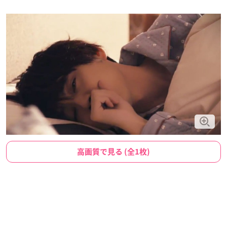
高画質で見る (全1枚)