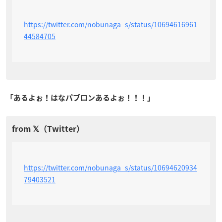
https://twitter.com/nobunaga_s/status/10694616961
44584705
「あるよぉ！はなパブロンあるよぉ！！！」
https://twitter.com/nobunaga_s/status/10694620934
79403521