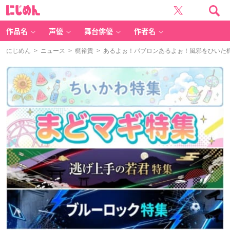
に
じ
め
ん
作品名
声優
舞台俳優
作者名
にじめん
>
ニュース
>
梶裕貴
> あるよぉ！パブロンあるよぉ！風邪をひいた