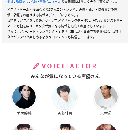
裕貴
/
島﨑信長
/
話題
/
声優
/
ニュース
の最新情報はリンク先をご覧ください。
アニメ・ゲーム・漫画などの2次元コンテンツや、声優・舞台・俳優などの情
報・話題をお届けする情報メディア「にじめん」。
女性向けアニメをはじめ、少年アニメやキャラクター作品、VTuberなどストリー
マーにも幅を広げ、オタクが気になる情報を幅広くお届けしています。
さらに、アンケート・ランキング・オタ活（推し活）お役立ち情報など、女性オ
タクがワクワク楽しめるようなコンテンツも発信しています。
VOICE ACTOR
みんなが気になっている声優さん
武内駿輔
斉藤壮馬
木村昴