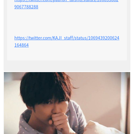
9067788288
https://twitter.com/KAJI_staff/status/1069439200624
164864