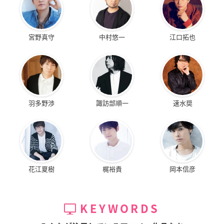
宮野真守
中村悠一
江口拓也
羽多野渉
諏訪部順一
速水奨
花江夏樹
梶裕貴
岡本信彦
KEYWORDS