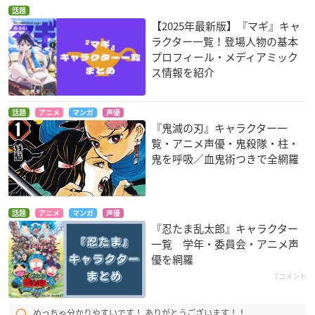
話題
【2025年最新版】『マギ』キャ
ラクター一覧！登場人物の基本
プロフィール・メディアミック
ス情報を紹介
話題
アニメ
マンガ
声優
『鬼滅の刃』キャラクター一
覧・アニメ声優・鬼殺隊・柱・
鬼を呼吸／血鬼術つきで全網羅
話題
アニメ
マンガ
声優
『忍たま乱太郎』キャラクター
一覧 学年・委員会・アニメ声
優を網羅
7コメント
めっちゃ分かりやすいです！ ありがとうございます！！