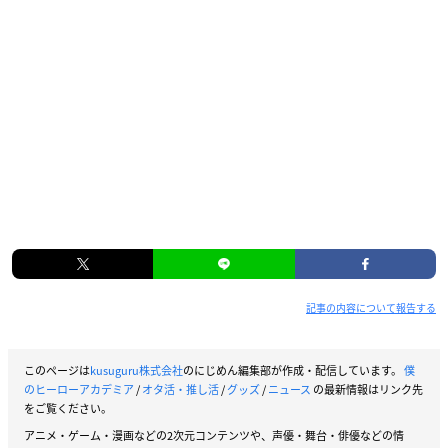
記事の内容について報告する
このページは
kusuguru株式会社
のにじめん編集部が作成・配信しています。
僕
のヒーローアカデミア
/
オタ活・推し活
/
グッズ
/
ニュース
の最新情報はリンク先
をご覧ください。
アニメ・ゲーム・漫画などの2次元コンテンツや、声優・舞台・俳優などの情