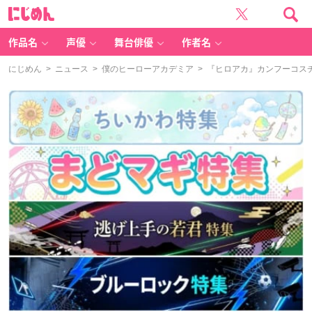
に
じ
め
ん
作品名
声優
舞台俳優
作者名
にじめん
>
ニュース
>
僕のヒーローアカデミア
> 『ヒロアカ』カンフーコス