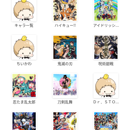
キャラ一覧
ハイキュー!!
アイドリッシ...
ちいかわ
鬼滅の刃
呪術廻戦
忍たま乱太郎
刀剣乱舞
Ｄｒ．ＳＴＯ...