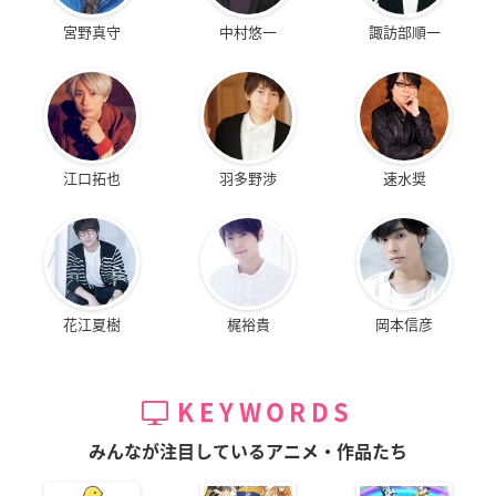
宮野真守
中村悠一
諏訪部順一
江口拓也
羽多野渉
速水奨
花江夏樹
梶裕貴
岡本信彦
KEYWORDS
みんなが注目しているアニメ・作品たち