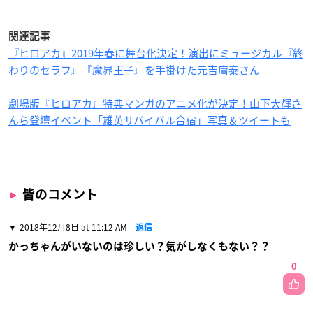
関連記事
『ヒロアカ』2019年春に舞台化決定！演出にミュージカル『終
わりのセラフ』『魔界王子』を手掛けた元吉庸泰さん
劇場版『ヒロアカ』特典マンガのアニメ化が決定！山下大輝さ
んら登壇イベント「雄英サバイバル合宿」写真＆ツイートも
皆のコメント
2018年12月8日 at 11:12 AM
返信
かっちゃんがいないのは珍しい？気がしなくもない？？
0