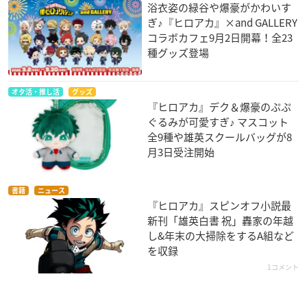
浴衣姿の緑谷や爆豪がかわいす
ぎ♪『ヒロアカ』×and GALLERY
コラボカフェ9月2日開幕！全23
種グッズ登場
オタ活・推し活
グッズ
『ヒロアカ』デク＆爆豪のぷぷ
ぐるみが可愛すぎ♪ マスコット
全9種や雄英スクールバッグが8
月3日受注開始
書籍
ニュース
『ヒロアカ』スピンオフ小説最
新刊「雄英白書 祝」轟家の年越
し&年末の大掃除をするA組など
を収録
1コメント