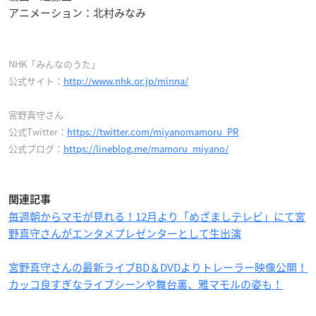
アニメーション：北村みなみ
NHK「みんなのうた」
公式サイト：
http://www.nhk.or.jp/minna/
宮野真守さん
公式Twitter：
https://twitter.com/miyanomamoru_PR
公式ブログ：
https://lineblog.me/mamoru_miyano/
関連記事
毎週朝からマモが見れる！12月より「めざましテレビ」にて宮
野真守さんがエンタメプレゼンターとして生出演
宮野真守さんの最新ライブBD＆DVDよりトレーラー映像公開！
カッコ良すぎなライブシーンや舞台裏、雅マモルの姿も！