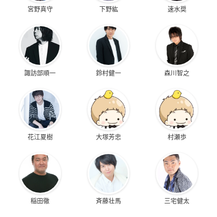
宮野真守
下野紘
速水奨
諏訪部順一
鈴村健一
森川智之
花江夏樹
大塚芳忠
村瀬歩
稲田徹
斉藤壮馬
三宅健太