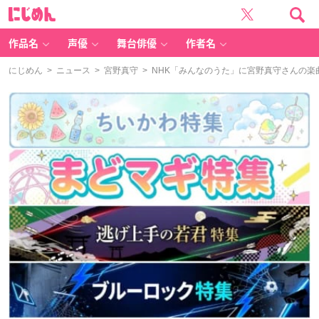
に
じ
め
ん
作品名
声優
舞台俳優
作者名
にじめん
>
ニュース
>
宮野真守
> NHK​「みんなのうた」に宮野真守さんの