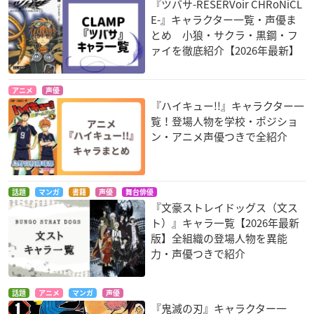
『ツバサ-RESERVoir CHRoNiCL
E-』キャラクター一覧・声優ま
とめ 小狼・サクラ・黒鋼・フ
ァイを徹底紹介【2026年最新】
アニメ
声優
『ハイキュー!!』キャラクター一
覧！登場人物を学校・ポジショ
ン・アニメ声優つきで全紹介
話題
マンガ
書籍
声優
舞台俳優
『文豪ストレイドッグス（文ス
ト）』キャラ一覧【2026年最新
版】全組織の登場人物を異能
力・声優つきで紹介
話題
アニメ
マンガ
声優
『鬼滅の刃』キャラクター一