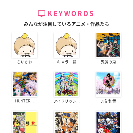
KEYWORDS
みんなが注目しているアニメ・作品たち
ちいかわ
キャラ一覧
鬼滅の刃
HUNTER...
アイドリッシ...
刀剣乱舞