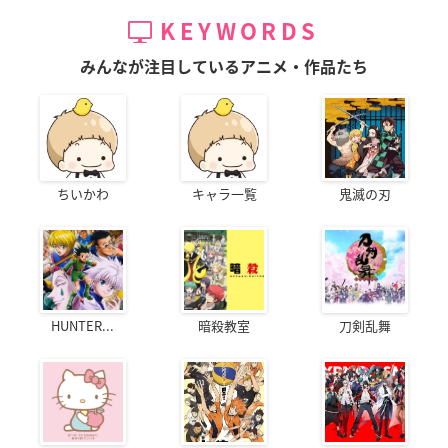
KEYWORDS
みんなが注目しているアニメ・作品たち
ちいかわ
キャラ一覧
鬼滅の刃
HUNTER...
暗殺教室
刀剣乱舞