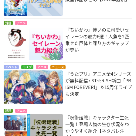
話題
アニメ
『ちいかわ』怖いのに可愛いセ
イレーンの魅力6選！人魚を2匹
乗せた巨体と喋り方のギャップ
が尊い
イベント
ライブ
アニメ
ニュース
『うたプリ』アニメ全4シリーズ
が無料配信♪ ST☆RISH新曲「PR
ISM FOREVER!」＆15周年ライブ
も決定
話題
アニメ
『呪術廻戦』キャラクター生死
一覧！登場人物の生存状況をわ
かりやすく紹介【ネタバレ注