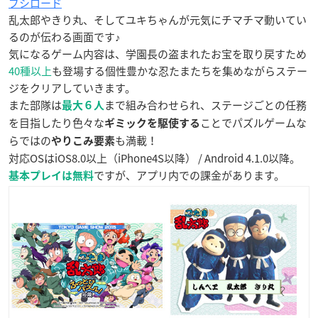
ブシロード
乱太郎やきり丸、そしてユキちゃんが元気にチマチマ動いてい
るのが伝わる画面です♪
気になるゲーム内容は、学園長の盗まれたお宝を取り戻すため
40種以上
も登場する個性豊かな忍たまたちを集めながらステー
ジをクリアしていきます。
また部隊は
まで組み合わせられ、ステージごとの任務
最大６人
を目指したり色々な
ことでパズルゲームな
ギミックを駆使する
らではの
も満載！
やりこみ要素
対応OSはiOS8.0以上（iPhone4S以降） / Android 4.1.0以降。
ですが、アプリ内での課金があります。
基本プレイは無料