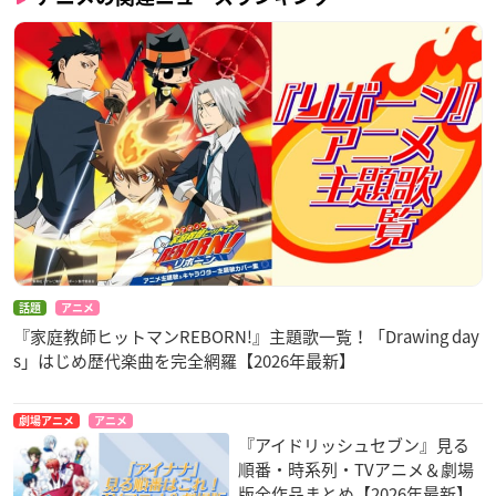
話題
アニメ
『家庭教師ヒットマンREBORN!』主題歌一覧！「Drawing day
s」はじめ歴代楽曲を完全網羅【2026年最新】
劇場アニメ
アニメ
『アイドリッシュセブン』見る
順番・時系列・TVアニメ＆劇場
版全作品まとめ【2026年最新】