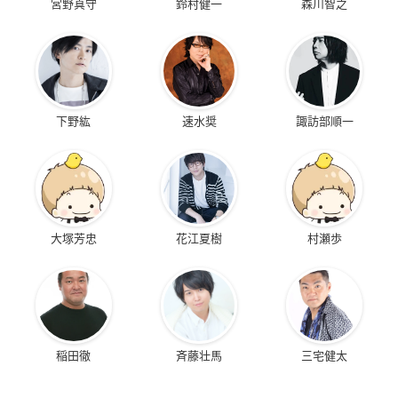
宮野真守
鈴村健一
森川智之
下野紘
速水奨
諏訪部順一
大塚芳忠
花江夏樹
村瀬歩
稲田徹
斉藤壮馬
三宅健太