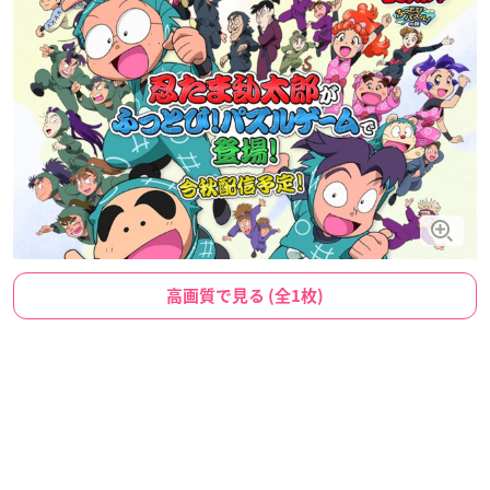
高画質で見る (全1枚)