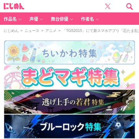
に
じ
め
ん
作品名
声優
舞台俳優
作者名
にじめん
>
ニュース
>
アニメ
> 「TGS2015」にて新スマホアプリ「忍たま