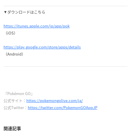
▼ダウンロードはこちら
https://itunes.apple.com/jp/app/pok
（iOS）
https://play.google.com/store/apps/details
（Android）
『Pokémon GO』
公式サイト：
https://pokemongolive.com/ja/
公式Twitter：
https://twitter.com/PokemonGOAppJP
関連記事