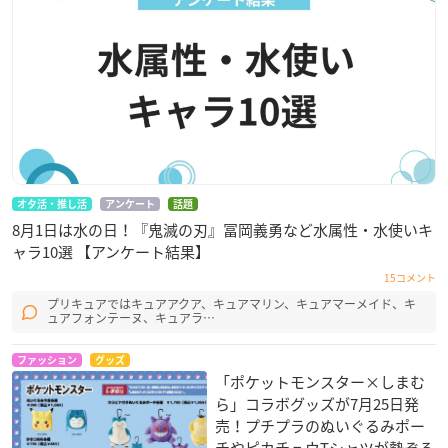
オタ活・推し活
アンケート
話題
8月1日は水の日！『鬼滅の刃』冨岡義勇など水属性・水使いキ
ャラ10選 【アンケート結果】
15コメント
プリキュアではキュアアクア、キュアマリン、キュアマーメイド、キ
ュアフォンテーヌ、キュアラ…
ファッション
グッズ
「ポケットモンスター×しまむ
ら」コラボグッズが7月25日発
売！プチプラのぬいぐるみポー