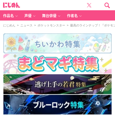
に
じ
め
ん
作品名
声優
舞台俳優
作者名
にじめん
>
ニュース
>
ポケットモンスター
> 最高のラインナップ！『ポケモ