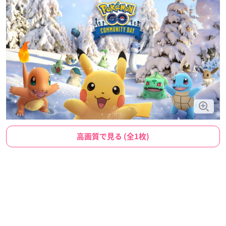
高画質で見る (全1枚)