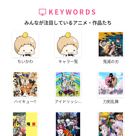
KEYWORDS
みんなが注目しているアニメ・作品たち
ちいかわ
キャラ一覧
鬼滅の刃
ハイキュー!!
アイドリッシ...
刀剣乱舞