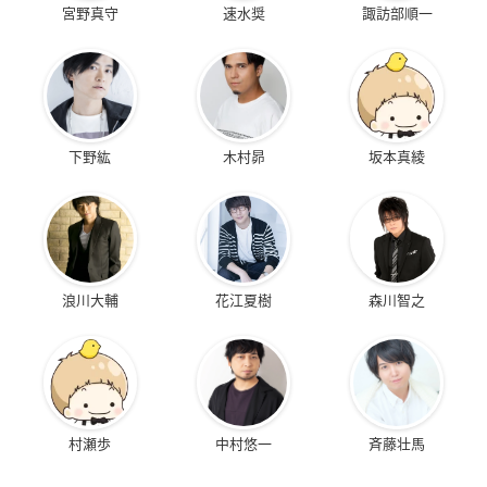
宮野真守
速水奨
諏訪部順一
下野紘
木村昴
坂本真綾
浪川大輔
花江夏樹
森川智之
村瀬歩
中村悠一
斉藤壮馬