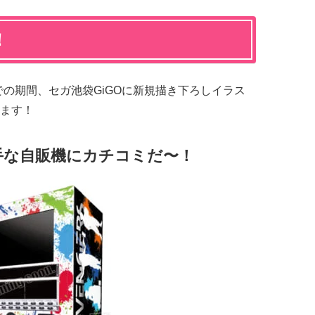
！
月)までの期間、セガ池袋GiGOに新規描き下ろしイラス
ます！
手な自販機にカチコミだ〜！