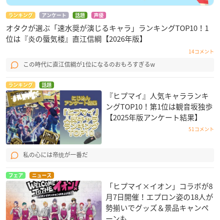
ランキング
アンケート
話題
声優
オタクが選ぶ「速水奨が演じるキャラ」ランキングTOP10！1
位は『炎の蜃気楼』直江信綱【2026年版】
14コメント
この時代に直江信綱が1位になるのおもろすぎるw
ランキング
話題
『ヒプマイ』人気キャラランキ
ングTOP10！第1位は観音坂独歩
【2025年版アンケート結果】
51コメント
私の心には帝统が一番だ
フェア
ニュース
「ヒプマイ×イオン」コラボが8
月7日開催！エプロン姿の18人が
勢揃いでグッズ＆景品キャンペ
ーンも