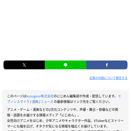
記事の内容について報告する
このページは
kusuguru株式会社
のにじめん編集部が作成・配信しています。
ヒ
プノシスマイク
/
漫画
/
ニュース
の最新情報はリンク先をご覧ください。
アニメ・ゲーム・漫画などの2次元コンテンツや、声優・舞台・俳優などの情
報・話題をお届けする情報メディア「にじめん」。
女性向けアニメをはじめ、少年アニメやキャラクター作品、VTuberなどストリー
マーにも幅を広げ、オタクが気になる情報を幅広くお届けしています。