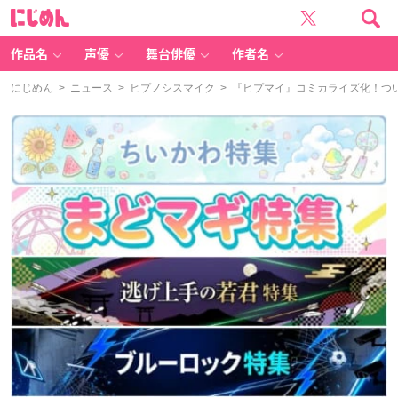
に
じ
め
ん
作品名
声優
舞台俳優
作者名
にじめん
>
ニュース
>
ヒプノシスマイク
> 『ヒプマイ』コミカライズ化！つ