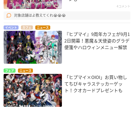
4コメント
対象店舗はよ教えてくれ😭😭😭
イベント
カフェ
ニュース
『ヒプマイ』9周年カフェが9月1
2日開幕！悪魔＆天使姿のグラデ
便箋やハロウィンメニュー解禁
フェア
ニュース
「ヒプマイ×OIOI」お買い物し
てちびキャラステッカーゲッ
ト！クオカードプレゼントも