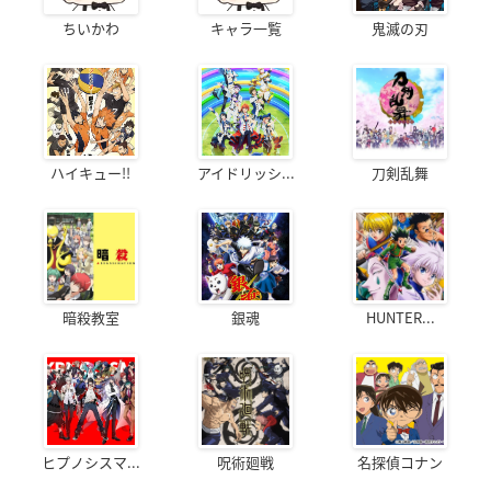
ちいかわ
キャラ一覧
鬼滅の刃
ハイキュー!!
アイドリッシ...
刀剣乱舞
暗殺教室
銀魂
HUNTER...
ヒプノシスマ...
呪術廻戦
名探偵コナン