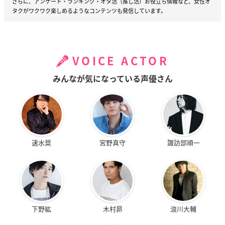
さらに、アンケート・ランキング・オタ活（推し活）お役立ち情報など、女性オ
タクがワクワク楽しめるようなコンテンツも発信しています。
VOICE ACTOR
みんなが気になっている声優さん
速水奨
宮野真守
諏訪部順一
下野紘
木村昴
浪川大輔