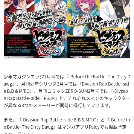
少年マガジンエッジ1月号では『-Before the Battle- The Dirty D
awg』、月刊少年シリウス2月号では『Division Rap Battle- sid
e B.B & M.T.C』、月刊コミックZERO-SUM2月号では『-Divisio
n Rap Battle- side F.P & M』と、それぞれメインのキャラクター
が異なる3つのストーリーが同時に進行していきます。
また、『-Division Rap Battle- side B.B & M.T.C』と『-Before th
e Battle- The Dirty Dawg』はマンガアプリPalcyでも掲載予定