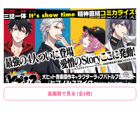
高画質で見る (全1枚)