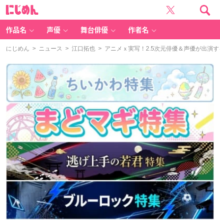
に
じ
め
ん
作品名
声優
舞台俳優
作者名
にじめん
>
ニュース
>
江口拓也
> アニメｘ実写！2.5次元俳優＆声優が出演