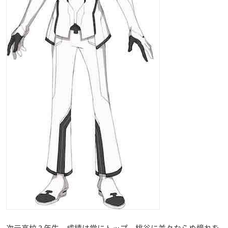
次元高校 3 年生。成績は常にトップ。桃谷に並々ならぬ憧れを