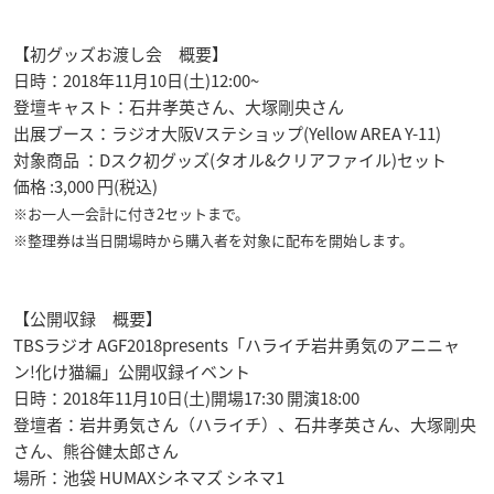
【初グッズお渡し会 概要】
日時：2018年11月10日(土)12:00~
登壇キャスト：石井孝英さん、大塚剛央さん
出展ブース：ラジオ大阪Vステショップ(Yellow AREA Y-11)
対象商品 ：Dスク初グッズ(タオル&クリアファイル)セット
価格 :3,000 円(税込)
※お一人一会計に付き2セットまで。
※整理券は当日開場時から購入者を対象に配布を開始します。
【公開収録 概要】
TBSラジオ AGF2018presents「ハライチ岩井勇気のアニニャ
ン!化け猫編」公開収録イベント
日時：2018年11月10日(土)開場17:30 開演18:00
登壇者：岩井勇気さん（ハライチ）、石井孝英さん、大塚剛央
さん、熊谷健太郎さん
場所：池袋 HUMAXシネマズ シネマ1