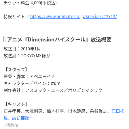
チケット料金:4,000円(税込)
特設サイト ：
https://www.animate.co.jp/special/212713/
アニメ『Dimensionハイスクール』放送概要
放送日：2019年1月
放送局：TOKYO MXほか
【スタッフ】
監督・脚本：アベユーイチ
キャラクターデザイン：Izumi
制作会社：アスミック・エース／ポリゴンマジック
【キャスト】
石井孝英、大塚剛央、橋本祥平、財木琢磨、染谷俊之、
江口拓
也
、
諏訪部順一
※敬称略