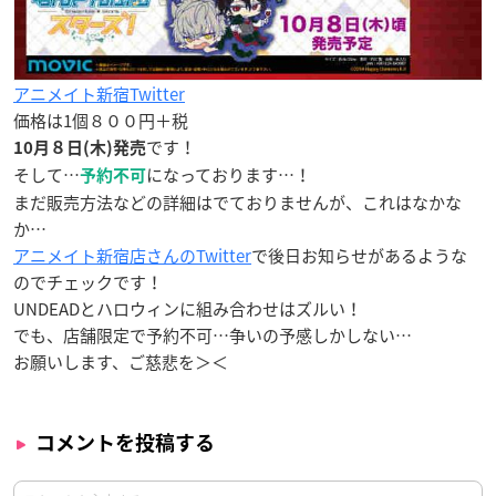
アニメイト新宿Twitter
価格は1個８００円＋税
です！
10月８日(木)発売
そして…
になっております…！
予約不可
まだ販売方法などの詳細はでておりませんが、これはなかな
か…
アニメイト新宿店さんのTwitter
で後日お知らせがあるような
のでチェックです！
UNDEADとハロウィンに組み合わせはズルい！
でも、店舗限定で予約不可…争いの予感しかしない…
お願いします、ご慈悲を＞＜
コメントを投稿する