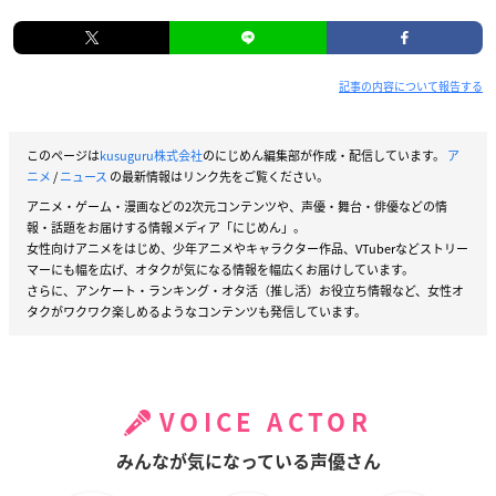
記事の内容について報告する
このページは
kusuguru株式会社
のにじめん編集部が作成・配信しています。
ア
ニメ
/
ニュース
の最新情報はリンク先をご覧ください。
アニメ・ゲーム・漫画などの2次元コンテンツや、声優・舞台・俳優などの情
報・話題をお届けする情報メディア「にじめん」。
女性向けアニメをはじめ、少年アニメやキャラクター作品、VTuberなどストリー
マーにも幅を広げ、オタクが気になる情報を幅広くお届けしています。
さらに、アンケート・ランキング・オタ活（推し活）お役立ち情報など、女性オ
タクがワクワク楽しめるようなコンテンツも発信しています。
VOICE ACTOR
みんなが気になっている声優さん