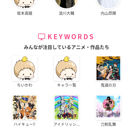
坂本真綾
浪川大輔
内山昂輝
KEYWORDS
みんなが注目しているアニメ・作品たち
ちいかわ
キャラ一覧
鬼滅の刃
ハイキュー!!
アイドリッシ...
刀剣乱舞