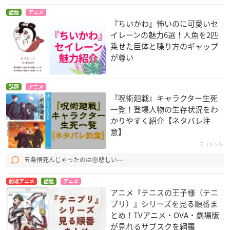
話題
アニメ
『ちいかわ』怖いのに可愛いセ
イレーンの魅力6選！人魚を2匹
乗せた巨体と喋り方のギャップ
が尊い
話題
アニメ
『呪術廻戦』キャラクター生死
一覧！登場人物の生存状況をわ
かりやすく紹介【ネタバレ注
意】
7コメント
五条悟死んじゃったのは😞悲しい⋯
劇場アニメ
話題
アニメ
アニメ『テニスの王子様（テニ
プリ）』シリーズを見る順番ま
とめ！TVアニメ・OVA・劇場版
が見れるサブスクを網羅