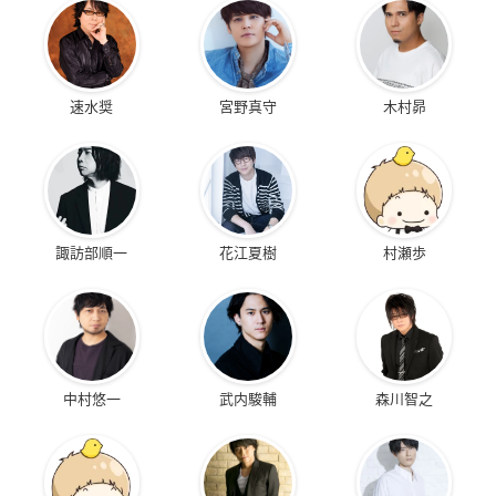
速水奨
宮野真守
木村昴
諏訪部順一
花江夏樹
村瀬歩
中村悠一
武内駿輔
森川智之