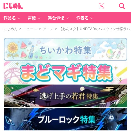
に
じ
め
ん
作品名
声優
舞台俳優
作者名
にじめん
>
ニュース
>
アニメ
> 【あんスタ】UNDEADのハロウィン仕様ラ