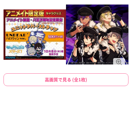
高画質で見る (全1枚)