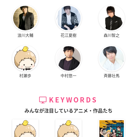
浪川大輔
花江夏樹
森川智之
村瀬歩
中村悠一
斉藤壮馬
KEYWORDS
みんなが注目しているアニメ・作品たち