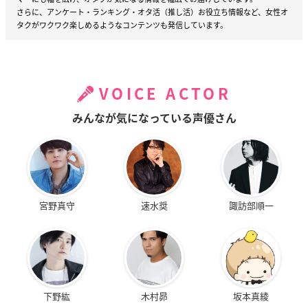
さらに、アンケート・ランキング・オタ活（推し活）お役立ち情報など、女性オ
タクがワクワク楽しめるようなコンテンツも発信しています。
VOICE ACTOR
みんなが気になっている声優さん
宮野真守
速水奨
諏訪部順一
下野紘
木村昴
坂本真綾