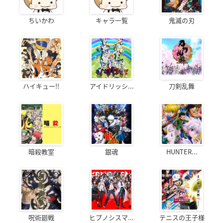
ちいかわ
キャラ一覧
鬼滅の刃
ハイキュー!!
アイドリッシ...
刀剣乱舞
暗殺教室
銀魂
HUNTER...
呪術廻戦
ヒプノシスマ...
テニスの王子様