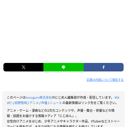
記事の内容について報告する
このページは
kusuguru株式会社
のにじめん編集部が作成・配信しています。
WA
VE!!
/
前野智昭
/
アニメ
/
声優
/
ニュース
の最新情報はリンク先をご覧ください。
アニメ・ゲーム・漫画などの2次元コンテンツや、声優・舞台・俳優などの情
報・話題をお届けする情報メディア「にじめん」。
女性向けアニメをはじめ、少年アニメやキャラクター作品、VTuberなどストリー
マーにも幅を広げ、オタクが気になる情報を幅広くお届けしています。