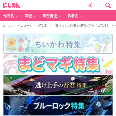
に
じ
め
ん
作品名
声優
舞台俳優
作者名
にじめん
>
ニュース
>
WAVE!!
> 『Bプロ』LOVE＆ARTの新作『WAVE!!