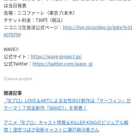
は当日発表
会場：ニコファーレ（東京 六本木）
チケット料金：730円（税込）
ニコニコ生放送公式ページ：
http://live.nicovideo.jp/gate/lv31
6078799
WAVE!!
公式サイト：
https://wave-project.jp/
公式Twitter：
https://twitter.com/wave_pj
(C)wave project
関連記事
『Bプロ』LOVE＆ARTによる女性向け新作は「サーフィン」が
テーマ！？完全新作「WAVE!!」を発表！
アニメ『Bプロ』キャスト情報＆KiLLER KiNGのビジュアル解
禁！澄空つばさ役新キャストに瀬戸麻沙美さん